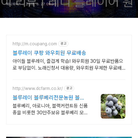
페니웨이™
2018. 8. 27. 09:00
http://m.coupang.com
광고
블루레이 쿠팡 와우회원 무료배송
아이들 블루레이, 즐겁게 학습! 와우회원 30일 무료반품으
로 부담없이. 노래신청서 대용량, 와우회원 무제한 무료배
송으로 편리하게!
http://www.dcfarm.co.kr/
광고
블루레이 블루베리전문농원 블루
베리묘목 농자재 영양제
블루베리, 아로니아, 블랙커런트등 신품
종을 비롯한 30만주보유 블루베리 모든
자재.