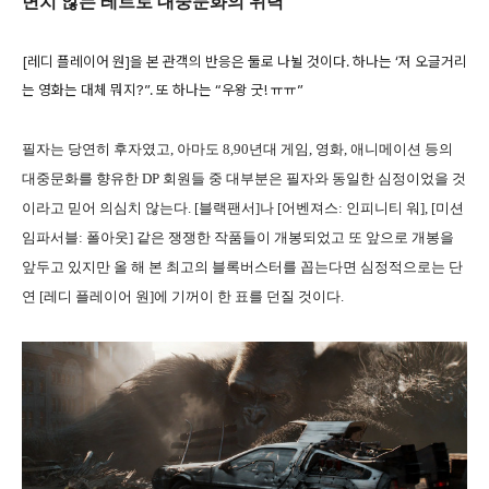
변치 않는 레트로 대중문화의 위력
[레디 플레이어 원]을 본 관객의 반응은 둘로 나뉠 것이다. 하나는 ‘저 오글거리
는 영화는 대체 뭐지?”. 또 하나는 “우왕 굿! ㅠㅠ”
필자는 당연히 후자였고, 아마도 8,90년대 게임, 영화, 애니메이션 등의
대중문화를 향유한 DP 회원들 중 대부분은 필자와 동일한 심정이었을 것
이라고 믿어 의심치 않는다. [블랙팬서]나 [어벤져스: 인피니티 워], [미션
임파서블: 폴아웃] 같은 쟁쟁한 작품들이 개봉되었고 또 앞으로 개봉을
앞두고 있지만 올 해 본 최고의 블록버스터를 꼽는다면 심정적으로는 단
연 [레디 플레이어 원]에 기꺼이 한 표를 던질 것이다.