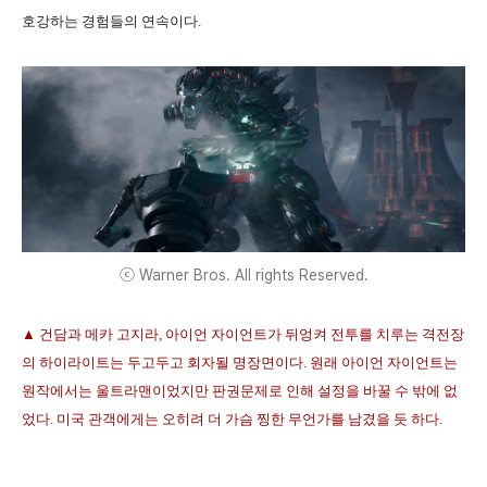
호강하는 경험들의 연속이다.
ⓒ Warner Bros. All rights Reserved.
▲ 건담과 메카 고지라
,
아이언 자이언트가 뒤엉켜 전투를 치루는 격전장
의 하이라이트는 두고두고 회자될 명장면이다
.
원래 아이언 자이언트는
원작에서는 울트라맨이었지만 판권문제로 인해 설정을 바꿀 수 밖에 없
었다
.
미국 관객에게는 오히려 더 가슴 찡한 무언가를 남겼을 듯 하다
.