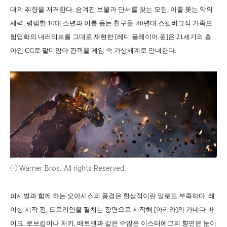
대의 취향을 저격한다. 숨겨진 보물과 단서를 찾는 모험, 이를 쫒는 악의
세력, 평범한 10대 소년과 이를 돕는 친구들. 80년대 스필버그식 가족모
험영화의 내러티브를 그대로 재현한 [레디 플레이어 원]은 21세기의 총
아인 CG로 말미암아 관객을 게임 속 가상세계로 안내한다.
ⓒ Warner Bros. All rights Reserved.
퍼시벌과 함께 하는 오아시스의 풍경은 환상적이란 말로도 부족하다. 레
이싱 시작 전, 드로리안을 펼치는 장면으로
시작해 [아키라]의 가네다
바
이크
, 로보캅이나 처키, 배트맨과 같은 수많은 이스터에그의 향연은 눈이