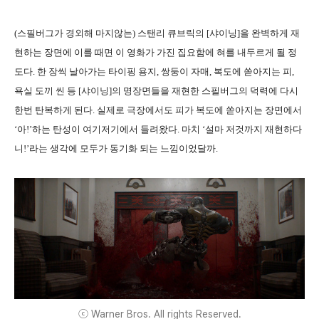
(스필버그가 경외해 마지않는) 스탠리 큐브릭의 [샤이닝]을 완벽하게 재
현하는 장면에 이를 때면 이 영화가 가진 집요함에 혀를 내두르게 될 정
도다.
한 장씩 날아가는 타이핑 용지, 쌍둥이 자매, 복도에 쏟아지는 피,
욕실 도끼 씬 등
[샤이닝]의 명장면들을 재현한 스필버그의 덕력에 다시
한번 탄복하게 된다. 실제로 극장에서도 피가 복도에 쏟아지는 장면에서
‘아!’하는 탄성이 여기저기에서 들려왔다. 마치 ‘설마 저것까지 재현하다
니!’라는 생각에 모두가 동기화 되는 느낌이었달까.
ⓒ Warner Bros. All rights Reserved.