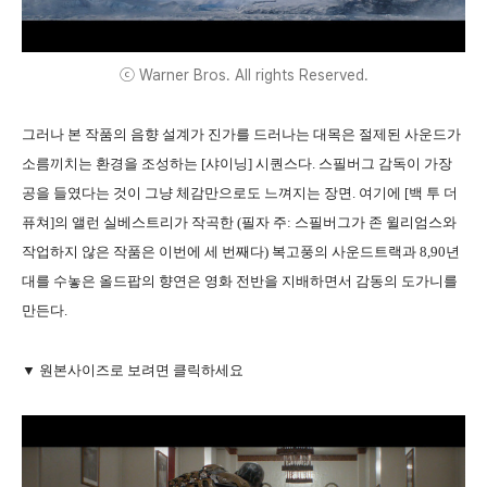
ⓒ Warner Bros. All rights Reserved.
그러나 본 작품의 음향 설계가 진가를 드러나는 대목은 절제된 사운드가
소름끼치는 환경을 조성하는 [샤이닝] 시퀀스다. 스필버그 감독이 가장
공을 들였다는 것이 그냥 체감만으로도 느껴지는 장면. 여기에 [백 투 더
퓨쳐]의 앨런 실베스트리가 작곡한 (필자 주: 스필버그가 존 윌리엄스와
작업하지 않은 작품은 이번에 세 번째다) 복고풍의 사운드트랙과 8,90년
대를 수놓은 올드팝의 향연은 영화 전반을 지배하면서 감동의 도가니를
만든다.
▼ 원본사이즈로 보려면 클릭하세요