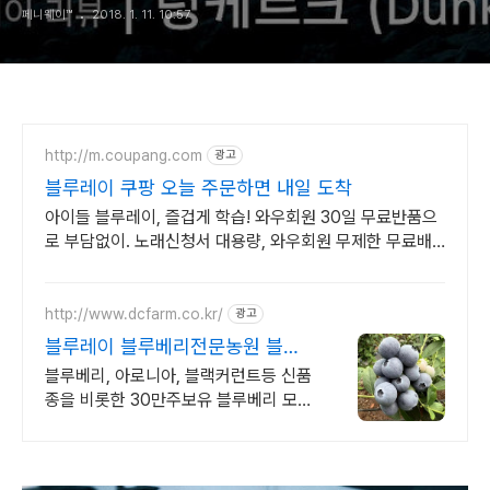
페니웨이™
2018. 1. 11. 10:57
http://m.coupang.com
광고
블루레이 쿠팡 오늘 주문하면 내일 도착
아이들 블루레이, 즐겁게 학습! 와우회원 30일 무료반품으
로 부담없이. 노래신청서 대용량, 와우회원 무제한 무료배
송으로 편리하게!
http://www.dcfarm.co.kr/
광고
블루레이 블루베리전문농원 블루
베리묘목 농자재 영양제
블루베리, 아로니아, 블랙커런트등 신품
종을 비롯한 30만주보유 블루베리 모든
자재.