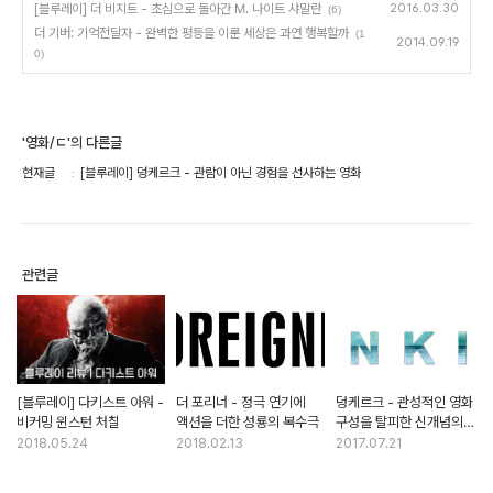
[블루레이] 더 비지트 - 초심으로 돌아간 M. 나이트 샤말란
2016.03.30
(6)
더 기버: 기억전달자 - 완벽한 평등을 이룬 세상은 과연 행복할까
(1
2014.09.19
0)
'영화/ㄷ'의 다른글
현재글
[블루레이] 덩케르크 - 관람이 아닌 경험을 선사하는 영화
관련글
[블루레이] 다키스트 아워 -
더 포리너 - 정극 연기에
덩케르크 - 관성적인 영화
비커밍 윈스턴 처칠
액션을 더한 성룡의 복수극
구성을 탈피한 신개념의
마스터피스
2018.05.24
2018.02.13
2017.07.21