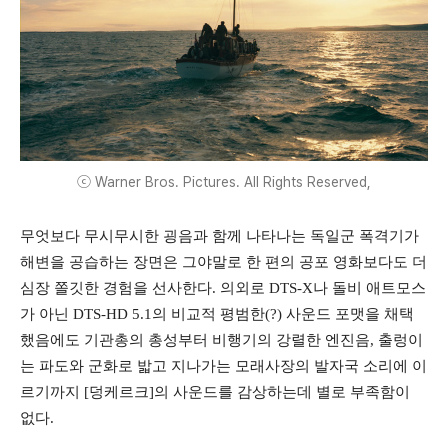
ⓒ Warner Bros. Pictures. All Rights Reserved,
무엇보다 무시무시한 굉음과 함께 나타나는 독일군 폭격기가
해변을 공습하는 장면은 그야말로 한 편의 공포 영화보다도 더
심장 쫄깃한 경험을 선사한다. 의외로 DTS-X나 돌비 애트모스
가 아닌 DTS-HD 5.1의 비교적 평범한(?) 사운드 포맷을 채택
했음에도 기관총의 총성부터 비행기의 강렬한 엔진음, 출렁이
는 파도와 군화로 밟고 지나가는 모래사장의 발자국 소리에 이
르기까지 [덩케르크]의 사운드를 감상하는데 별로 부족함이
없다.