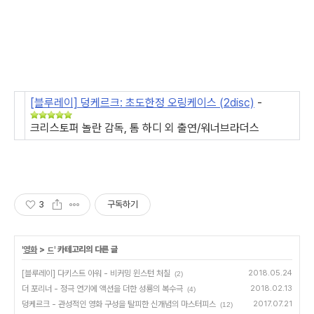
[블루레이] 덩케르크: 초도한정 오링케이스 (2disc)
-
크리스토퍼 놀란 감독, 톰 하디 외 출연/워너브라더스
3
구독하기
'
영화
>
ㄷ
' 카테고리의 다른 글
[블루레이] 다키스트 아워 - 비커밍 윈스턴 처칠
2018.05.24
(2)
더 포리너 - 정극 연기에 액션을 더한 성룡의 복수극
2018.02.13
(4)
덩케르크 - 관성적인 영화 구성을 탈피한 신개념의 마스터피스
2017.07.21
(12)