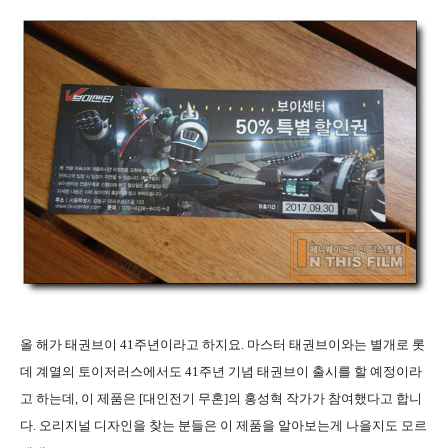
올 해가 태권브이
41
주년이라고 하지요
. 마스터 태권브이
와는 별개로 롯
데 계열의 토이저러스에서도
41
주년 기념 태권브이 출시를 할 예정이라
고 하는데
,
이 제품은
[
대인전기 무혼
]
의
홍성혁 작가가 참여했다고 합니
다
.
오리지널 디자인을 찾는 분들은 이 제품을 알아보는게 나을지도 모르