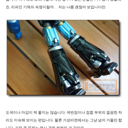
죠
.
리파인 기체의 숙명이랄까
…
저는 나름 괜찮아 보입니다만
.
도색이나 마감이 썩 좋지는 않습니다
.
색번짐이나 접합 부위의 깔끔한 처
리도 미숙해 보이는 편입니다
. 물론
가성비면에서는 그냥 넘어 가줄만 합
니다
. 가장 큰 문제는 역시 관절 부분인 거 같아요.