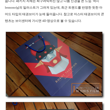
줍니다
.
패키지 자체는 싸구려틱하진 않고 나름 신경을 쓴 느낌
.
역시
lennono
님의 일러스트가 그려져 있는데
,
최근 트렌드를 반영한 듯한 아
머드 타입의 태권브이가 눈에 들어옵니다
.
참고로 마스터 태권브이의 콘
텐츠는 브이센터에 가시면
4D
영상으로 볼 수 있습니다
.