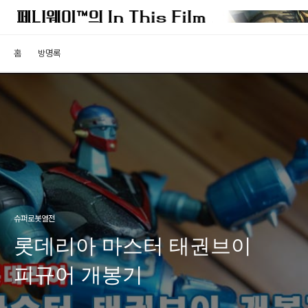
홈
방명록
슈퍼로봇열전
롯데리아 마스터 태권브이
피규어 개봉기