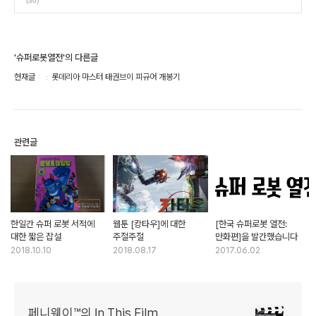
(30)
'슈퍼로봇열전'의 다른글
현재글
롯데리아 마스터 태권브이 피규어 개봉기
관련글
한일간 슈퍼 로봇 서적에
웹툰 [캉타우]에 대한
[한국 슈퍼로봇 열전:
대한 짧은 잡설
주절주절
만화편]을 발간했습니다
2018.10.10
2018.08.17
2017.06.02
페니웨이™의 In This Film