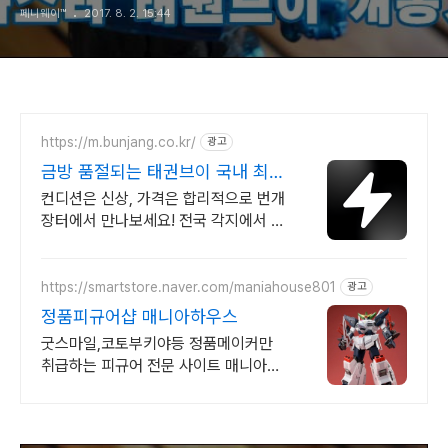
페니웨이™
2017. 8. 2. 15:44
https://m.bunjang.co.kr/
광고
금방 품절되는 태권브이 국내 최대
브랜드 중고거래
컨디션은 신상, 가격은 합리적으로 번개
장터에서 만나보세요! 전국 각지에서 올
라오는 전국구 최다 상품 매일 10만 개
이상의 신규 상품 업로드
https://smartstore.naver.com/maniahouse801
광고
정품피규어샵 매니아하우스
굿스마일,코토부키야등 정품메이커만
취급하는 피규어 전문 사이트 매니아하
우스