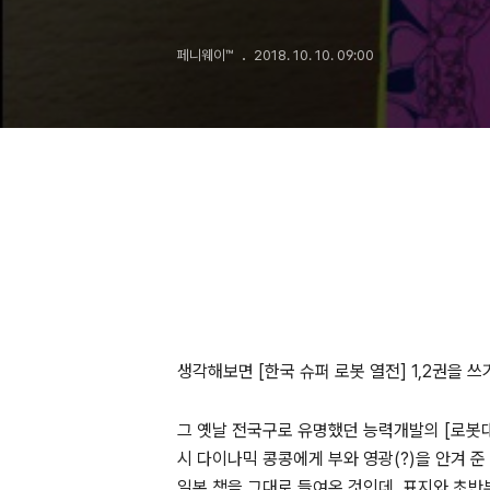
페니웨이™
2018. 10. 10. 09:00
생각해보면 [한국 슈퍼 로봇 열전] 1,2권을 
그 옛날 전국구로 유명했던 능력개발의 [로봇대
시 다이나믹 콩콩에게 부와 영광(?)을 안겨 준
일본 책을 그대로 들여온 것인데, 표지와 초반