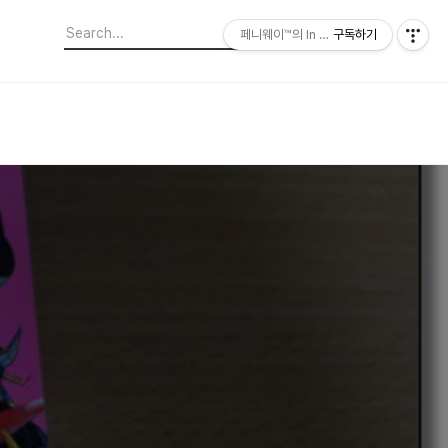
페니웨이™의 In This Film
구독하기
은