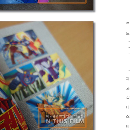
드
도
괴
고
속
더
슈
테