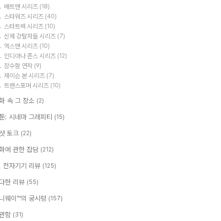
배트맨 시리즈
(18)
스타워즈 시리즈
(40)
스타트렉 시리즈
(10)
신체 강탈자들 시리즈
(7)
엑스맨 시리즈
(10)
인디아나 존스 시리즈
(12)
잠수함 연작
(9)
제이슨 본 시리즈
(7)
트랜스포머 시리즈
(10)
화 속 그 장소
(2)
툰: 시네마 그레피티
(15)
샷 토크
(22)
화에 관한 잡담
(212)
T, 전자기기 리뷰
(125)
다한 리뷰
(55)
니웨이™의 궁시렁
(157)
관함
(31)