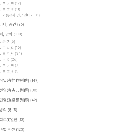
ㅈ,ㅊ,ㅋ
(17)
ㅌ,ㅍ,ㅎ
(11)
기동전사 건담 연대기
(11)
라마, 공연
(26)
서, 만화
(100)
#~Z
(6)
ㄱ,ㄴ,ㄷ
(16)
ㄹ,ㅁ,ㅂ
(34)
ㅅ,ㅇ
(26)
ㅈ,ㅊ,ㅋ
(7)
ㅌ,ㅍ,ㅎ
(5)
작열전(怪作列傳)
(149)
전열전(古典列傳)
(30)
편열전(續篇列傳)
(42)
빙의 맛
(5)
퍼로봇열전
(12)
마별 섹션
(123)