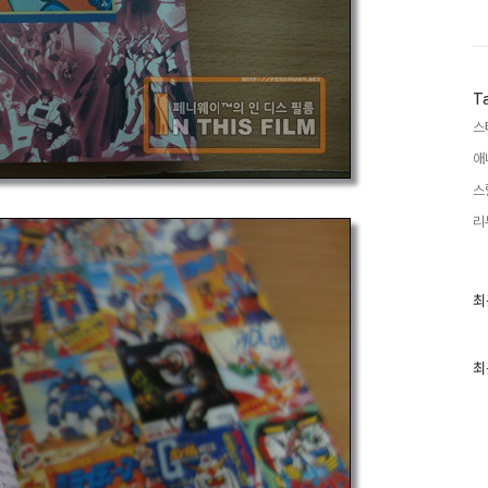
T
스
애
스
리
최
최
근
글
과
인
최
기
글