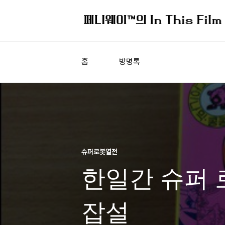
홈
방명록
슈퍼로봇열전
한일간 슈퍼 
잡설