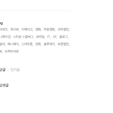
ag
타워즈,
프리뷰,
리메이크,
영화,
주말영화,
괴작열전,
니메이션,
스티븐 스필버그,
모바일,
IT,
SF,
블로그,
릴러,
페니웨이,
스마트폰,
만화,
블루레이,
속편열전,
뷰,
슈퍼히어로,
근글
인기글
근댓글