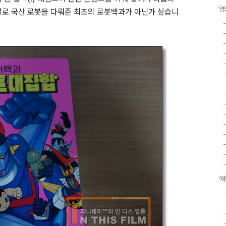
영
말로 국산 로봇을 다뤄준 최초의 로봇백과가 아닌가 싶습니
애