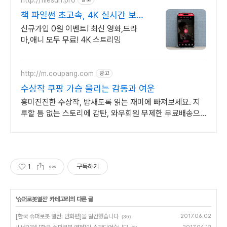
책 파일썬 초고속, 4K 실시간 보
기!
신규가입 0원 이벤트! 최신 영화,드라
마,애니 모두 무료! 4K 스트리밍
http://m.coupang.com
광고
수상작 쿠팡 가슴 울리는 감동과 여운
흥미진진한 수상작, 밤새도록 읽는 재미에 빠져보세요. 지
루할 틈 없는 스토리에 감탄, 와우회원 무제한 무료배송으
로 만나세요.
1
구독하기
'
슈퍼로봇열전
' 카테고리의 다른 글
[한국 슈퍼로봇 열전: 만화편]을 발간했습니다
2017.06.02
(36)