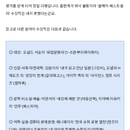
평가를 받게 되어 정말 다행입니다. 출판계가 워낙 불황이라 '올해의 베스트셀
러' 수상작은 내지 못했다는군요.
참고로 다른 분야의 수상작은 다음과 같습니다.
◎ 대상: 도널드 서순의 '유럽문화사'(1~5권·뿌리와이파리)
◎ 인문·사회·자연과학: 김윤식의 '내가 읽고 만난 일본'(그린비), 도넬라 H
메도즈 외 '성장의 한계'(갈라파고스), 아이작 맥피 외 '사이언스 캠프 시리
즈'(컬처룩)
◎ 문학·비소설·예술: 박완서의 '세상에 예쁜 것'(마음산책), 미야베 미유키
의 '안주'(북스피어)
◎ 어학·실용·컴퓨터·경제경영: 페니웨이의 '한국 슈퍼 로봇 열전'(한즈미
디어), 알렉산더 즈본킨의 '내 아이와 함께한 수학일기'(양철북)