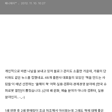
페니웨이™
2012. 11. 10. 10:27
개인적으로 바쁜 나날을 보내고 있어 블로그 관리도 소흘한 가운데, 가뭄의 단
비와도 같은 뉴스를 접했네요. 48개 출판사 대표들의 모임인 '책을 만드는 사
람들'이 매년 선정하는 '올해의 책' 어학·실용·컴퓨터·경제경영 분야에 [한국 슈
퍼로봇 열전]이 뽑혔습니다. (근데 왜 문화, 예술 분야가 아니라 컴퓨터, 실용
분야인지.. -_-)
1쇄 완판 후 2쇄 판매량이 조금 저조해서 아쉬웠는데 그래도 책에 대해 좋은