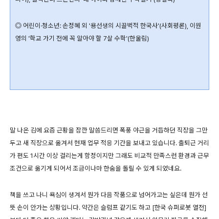
◎ 어린이·청소년: 손정혜 외 '용선생의 시끌벅적 한국사'(사회평론), 이원
영의 '학교 가기 전에 꼭 알아야 할 7살 수학'(한울림)
말 나온 김에 요즘 근황을 잠깐 말씀드리면 폭풍 야근을 거듭하던 직장을 그만
두고 새 직장으로 옮겨서 현재 업무 적응 기간을 보내고 있습니다. 출퇴근 거리
가 편도 1시간 이상 걸리는게 함정이지만 그래도 비교적 만족스런 환경과 근무
조건으로 옮기게 되어서 조금이나마 한숨을 돌릴 수 있게 되었네요.
책을 쓰고 나니 욕심이 생겨서 뭔가 다음 작품으로 넘어가고는 싶은데 뭔가 선
뜻 손이 안가는 상황입니다. 약간은 슬럼프 같기도 하고 [한국 슈퍼로봇 열전]