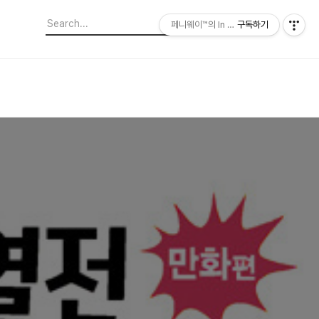
페니웨이™의 In This Film
구독하기