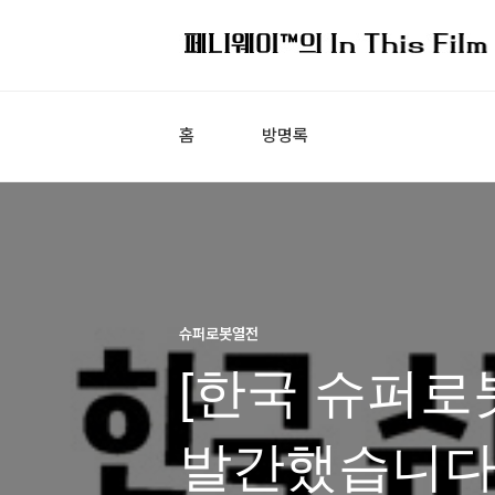
홈
방명록
슈퍼로봇열전
[한국 슈퍼로
발간했습니