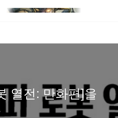
봇 열전: 만화편]을
다