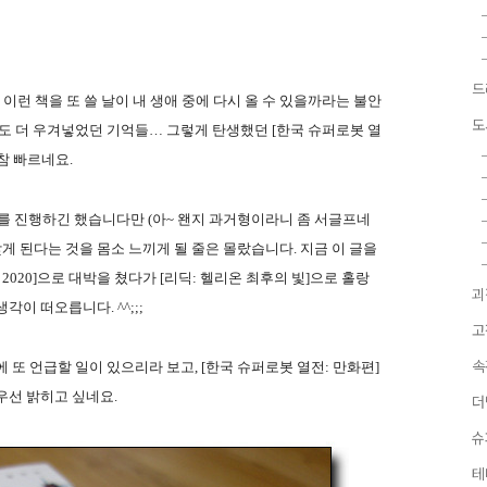
드
 이런 책을 또 쓸 날이 내 생애 중에 다시 올 수 있을까라는 불안
도
라도 더 우겨넣었던 기억들… 그렇게 탄생했던 [한국 슈퍼로봇 열
참 빠르네요.
를 진행하긴 했습니다만 (아~ 왠지 과거형이라니 좀 서글프네
갖게 된다는 것을 몸소 느끼게 될 줄은 몰랐습니다. 지금 이 글을
2020]으로 대박을 쳤다가 [리딕: 헬리온 최후의 빛]으로 홀랑
괴
이 떠오릅니다. ^^;;;
고
속
 또 언급할 일이 있으리라 보고, [한국 슈퍼로봇 열전: 만화편]
우선 밝히고 싶네요.
더
슈
테