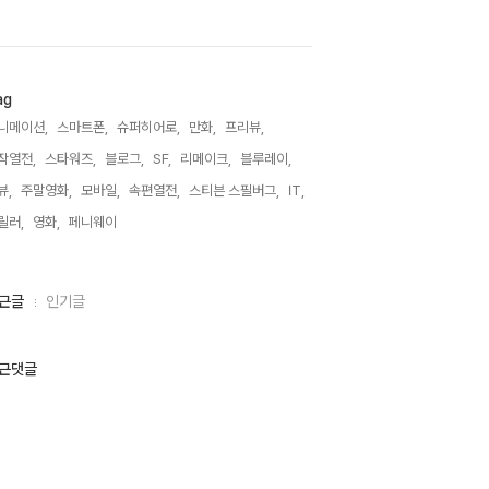
ag
니메이션,
스마트폰,
슈퍼히어로,
만화,
프리뷰,
작열전,
스타워즈,
블로그,
SF,
리메이크,
블루레이,
뷰,
주말영화,
모바일,
속편열전,
스티븐 스필버그,
IT,
릴러,
영화,
페니웨이,
근글
인기글
근댓글