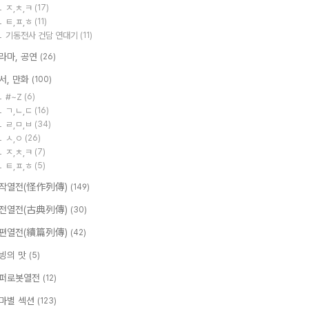
ㅈ,ㅊ,ㅋ
(17)
ㅌ,ㅍ,ㅎ
(11)
기동전사 건담 연대기
(11)
라마, 공연
(26)
서, 만화
(100)
#~Z
(6)
ㄱ,ㄴ,ㄷ
(16)
ㄹ,ㅁ,ㅂ
(34)
ㅅ,ㅇ
(26)
ㅈ,ㅊ,ㅋ
(7)
ㅌ,ㅍ,ㅎ
(5)
작열전(怪作列傳)
(149)
전열전(古典列傳)
(30)
편열전(續篇列傳)
(42)
빙의 맛
(5)
퍼로봇열전
(12)
마별 섹션
(123)