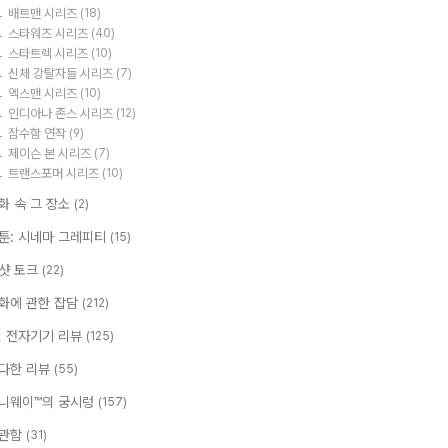
배트맨 시리즈
(18)
스타워즈 시리즈
(40)
스타트렉 시리즈
(10)
신체 강탈자들 시리즈
(7)
엑스맨 시리즈
(10)
인디아나 존스 시리즈
(12)
잠수함 연작
(9)
제이슨 본 시리즈
(7)
트랜스포머 시리즈
(10)
화 속 그 장소
(2)
툰: 시네마 그레피티
(15)
샷 토크
(22)
화에 관한 잡담
(212)
T, 전자기기 리뷰
(125)
다한 리뷰
(55)
니웨이™의 궁시렁
(157)
관함
(31)