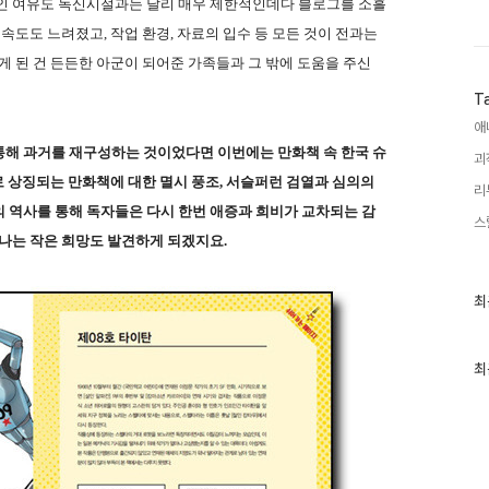
적인 여유도 독신시절과는 달리 매우 제한적인데다 블로그를 소흘
 속도도 느려졌고, 작업 환경, 자료의 입수 등 모든 것이 전과는
게 된 건 든든한 아군이 되어준 가족들과 그 밖에 도움을 주신
T
애
통해 과거를 재구성하는 것이었다면 이번에는 만화책 속 한국 슈
괴
로 상징되는 만화책에 대한 멸시 풍조, 서슬퍼런 검열과 심의의
리
 역사를 통해 독자들은 다시 한번 애증과 희비가 교차되는 감
스
어나는 작은 희망도 발견하게 되겠지요.
최
최
근
글
과
인
최
기
글