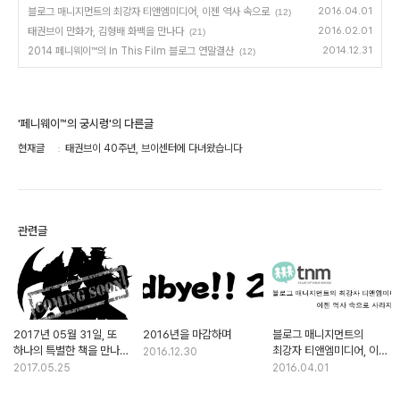
블로그 매니지먼트의 최강자 티앤엠미디어, 이젠 역사 속으로
2016.04.01
(12)
태권브이 만화가, 김형배 화백을 만나다
2016.02.01
(21)
2014 페니웨이™의 In This Film 블로그 연말결산
2014.12.31
(12)
'페니웨이™의 궁시렁'의 다른글
현재글
태권브이 40주년, 브이센터에 다녀왔습니다
관련글
2017년 05월 31일, 또
2016년을 마감하며
블로그 매니지먼트의
하나의 특별한 책을 만나실
최강자 티앤엠미디어, 이젠
2016.12.30
수 있습니다
역사 속으로
2017.05.25
2016.04.01