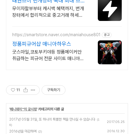
태권브이 번개장터 국내 최대 브랜
드 중고거래
무이자할부부터 캐시백 혜택까지, 번개
장터에서 합리적으로 중고거래 하세요
전국 각지에서 올라오는 전국구 최다 상
품 매일 10만 개 이상의 신규 상품 업로
드
https://smartstore.naver.com/maniahouse801
광고
정품피규어샵 매니아하우스
굿스마일,코토부키야등 정품메이커만
취급하는 피규어 전문 사이트 매니아하
우스
11
구독하기
'
페니웨이™의 궁시렁
' 카테고리의 다른 글
2017년 05월 31일, 또 하나의 특별한 책을 만나실 수 있습니다
(1
2017.05.25
6)
2016년을 마감하며
2016.12.30
(2)