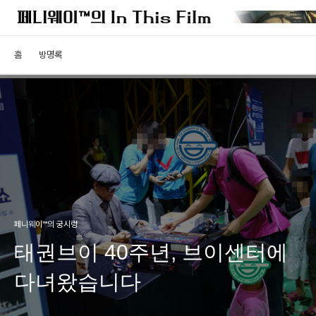
홈
방명록
페니웨이™의 궁시렁
태권브이 40주년, 브이센터에
다녀왔습니다