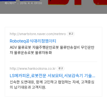
페니웨이™
2016. 4. 4. 09:00
http://smartstore.naver.com/metmro
광고
Roboteq공식대리점엠이티
AGV 물류로봇 자율주행운반로봇 물류반송설비 무인운반
차 물류운송로봇 물류자동화
http://www.hankooksna.co.kr
광고
LS메카피온,로봇전문 서보모터,서보감속기 기술지
원
신속한 도면대응, 함께 고민하고 협업하는 자세, 고객중심
의 납기대응과 고객지원.