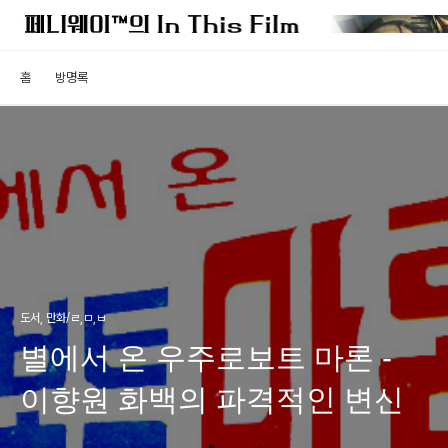
홈
방명록
도서, 만화/ㄹ,ㅁ,ㅂ
별에서 온 우주로보트 마론 -
이향원 화백의 파격적인 변신