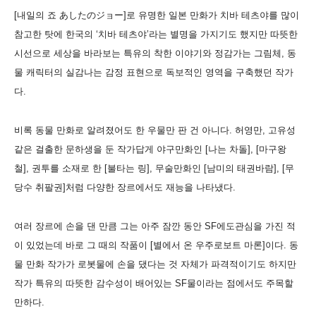
[내일의 죠 あしたのジョー]로 유명한 일본 만화가 치바 테츠야를 많이
참고한 탓에 한국의 ‘치바 테츠야’라는 별명을 가지기도 했지만 따뜻한
시선으로 세상을 바라보는 특유의 착한 이야기와 정감가는 그림체, 동
물 캐릭터의 실감나는 감정 표현으로 독보적인 영역을 구축했던 작가
다.
비록 동물 만화로 알려졌어도 한 우물만 판 건 아니다. 허영만, 고유성
같은 걸출한 문하생을 둔 작가답게 야구만화인 [나는 차돌], [마구왕
철], 권투를 소재로 한 [불타는 링], 무술만화인 [남미의 태권바람], [무
당수 취팔권]처럼 다양한 장르에서도 재능을 나타냈다.
여러 장르에 손을 댄 만큼 그는 아주 잠깐 동안 SF에도관심을 가진 적
이 있었는데 바로 그 때의 작품이 [별에서 온 우주로보트 마론]이다. 동
물 만화 작가가 로봇물에 손을 댔다는 것 자체가 파격적이기도 하지만
작가 특유의 따뜻한 감수성이 배어있는 SF물이라는 점에서도 주목할
만하다.