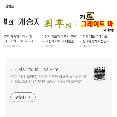
관련글
별의 계승자 - 이 시대
마징가 제트와 최후의 결전
마징가 제트 그레이트
최고의 하드 SF 추리극
- [마징가 제트 대 데빌맨]
마징가와 합동작전편 -
의 한국판 코믹컬라이즈
슈퍼로봇사의 기념비적인
2016.10.26
2016.09.15
2016.02.22
크로스오버
페니웨이™의 In This Film
영화, 애니, 드라마, 만화의 리뷰와 정보가 들어있는 개
인 블로그로서 1인 미디어 포털의 가능성에 도전중입
니다.
구독하기