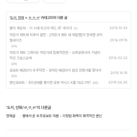
'
도서, 만화
>
ㄹ,ㅁ,ㅂ
' 카테고리의 다른 글
별의 계승자 - 이 시대 최고의 하드 SF 추리극
2016.10.26
(7)
마징가 제트와 최후의 결전 - [마징가 제트 대 데빌맨]의 한국판 코믹
컬라이즈
2016.09.15
(14)
마징가 제트 그레이트 마징가와 합동작전편 - 슈퍼로봇사의 기념비
적인 크로스오버
2016.02.22
(29)
로보트 태권브이 우주작전 - 잊혀진 태권브이 원조 만화가를 찾아서
2015.10.15
(55)
변신로보트 - 80년대를 풍미한 로봇 피닉스 K를 아십니까?
2015.06.30
(30)
'도서, 만화/ㄹ,ㅁ,ㅂ'의 다른글
현재글
별에서 온 우주로보트 마론 - 이향원 화백의 파격적인 변신