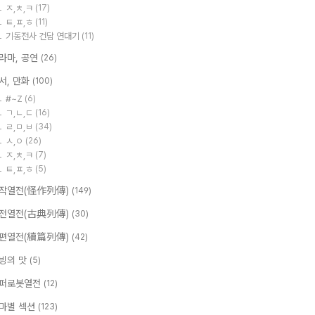
ㅈ,ㅊ,ㅋ
(17)
ㅌ,ㅍ,ㅎ
(11)
기동전사 건담 연대기
(11)
라마, 공연
(26)
서, 만화
(100)
#~Z
(6)
ㄱ,ㄴ,ㄷ
(16)
ㄹ,ㅁ,ㅂ
(34)
ㅅ,ㅇ
(26)
ㅈ,ㅊ,ㅋ
(7)
ㅌ,ㅍ,ㅎ
(5)
작열전(怪作列傳)
(149)
전열전(古典列傳)
(30)
편열전(續篇列傳)
(42)
빙의 맛
(5)
퍼로봇열전
(12)
마별 섹션
(123)