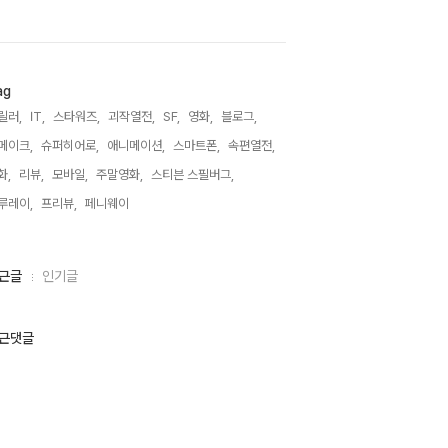
ag
릴러,
IT,
스타워즈,
괴작열전,
SF,
영화,
블로그,
메이크,
슈퍼히어로,
애니메이션,
스마트폰,
속편열전,
화,
리뷰,
모바일,
주말영화,
스티븐 스필버그,
루레이,
프리뷰,
페니웨이,
근글
인기글
근댓글