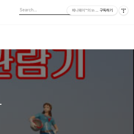
페니웨이™의 In This Film
구독하기
날