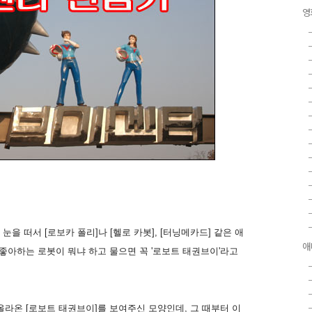
영
눈을 떠서 [로보카 폴리]나 [헬로 카봇], [터닝메카드] 같은 애
애
좋아하는 로봇이 뭐냐 하고 물으면 꼭 '로보트 태권브이'라고
라온 [로보트 태권브이]를 보여주신 모양인데, 그 때부터 이