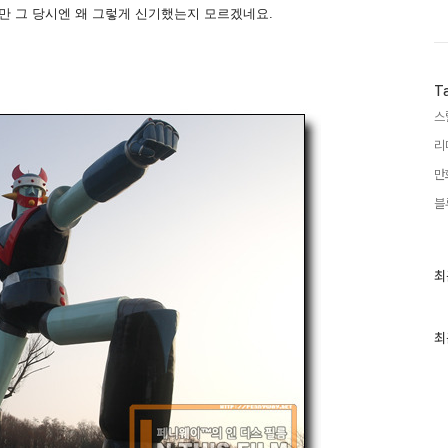
만 그 당시엔 왜 그렇게 신기했는지 모르겠네요.
T
스
리
만
블
최
최
근
글
과
인
최
기
글