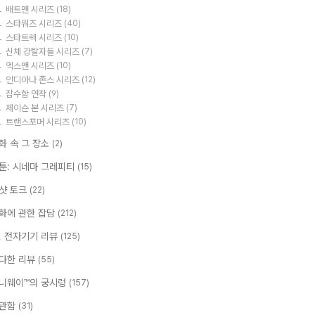
배트맨 시리즈
(18)
스타워즈 시리즈
(40)
스타트렉 시리즈
(10)
신체 강탈자들 시리즈
(7)
엑스맨 시리즈
(10)
인디아나 존스 시리즈
(12)
잠수함 연작
(9)
제이슨 본 시리즈
(7)
트랜스포머 시리즈
(10)
화 속 그 장소
(2)
툰: 시네마 그레피티
(15)
샷 토크
(22)
화에 관한 잡담
(212)
T, 전자기기 리뷰
(125)
다한 리뷰
(55)
니웨이™의 궁시렁
(157)
관함
(31)