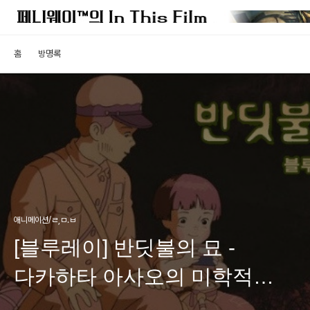
홈
방명록
애니메이션/ㄹ,ㅁ.ㅂ
[블루레이] 반딧불의 묘 -
다카하타 아사오의 미학적
리얼리즘