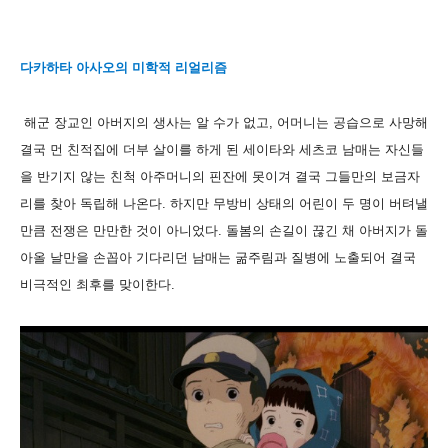
다카하타 아사오의 미학적 리얼리즘
해군 장교인 아버지의 생사는 알 수가 없고, 어머니는 공습으로 사망해
결국 먼 친적집에 더부 살이를 하게 된 세이타와 세츠코 남매는 자신들
을 반기지 않는 친척 아주머니의 핀잔에 못이겨 결국 그들만의 보금자
리를 찾아 독립해 나온다. 하지만 무방비 상태의 어린이 두 명이 버텨낼
만큼 전쟁은 만만한 것이 아니었다. 돌봄의 손길이 끊긴 채 아버지가 돌
아올 날만을 손꼽아 기다리던 남매는 굶주림과 질병에 노출되어 결국
비극적인 최후를 맞이한다.