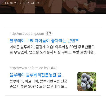
페니웨이™
2015. 6. 24. 09:00
http://m.coupang.com
광고
블루레이 쿠팡 아이들이 좋아하는 콘텐츠
아이들 블루레이, 즐겁게 학습! 와우회원 30일 무료반품으
로 부담없이. 업소용 노래용지 대량 구매도 쿠팡 로켓배송
으로 빠르고 간편하게 준비하세요.
http://www.dcfarm.co.kr/
광고
블루레이 블루베리전문농원 블루
베리묘목 농자재 영양제
블루베리, 아로니아, 블랙커런트등 신품
종을 비롯한 30만주보유 블루베리 모든
자재.