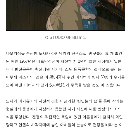
© STUDIO GHIBLI Inc.
나오키상을 수상한 노사카 아키유키의 단편소설 ‘반딧불의 묘’가 출간
된 해인 1967년은 베트남전쟁이 개전한 지 2년이 흐른 시점에서 일본
내에 반전운동이 확산되던 시기다. 소위 원폭문학의 걸작으로 불리는
이부세 마스지의 ‘검은 비 黑い雨’나 주간 아사히가 병사 50명의 수기를
모아 펴낸 ‘아버지의 전기 父の戦記’가 주목을 받은 것도 이 즈음이다.
노사카 아키유키의 자전적 경험에 근거한 ‘반딧불의 묘’를 통해 작가는
현실에서 동생에게 자상하지 못했던 자기 자신에 대한 반성이자 죄의
식을 투영한다. 전쟁의 직접적인 책임이 있던 어른들에게 철저히 외면
당하고 인권의 사각지대에 놓인 아이들의 눈높이로 전젱을 바라 본 이