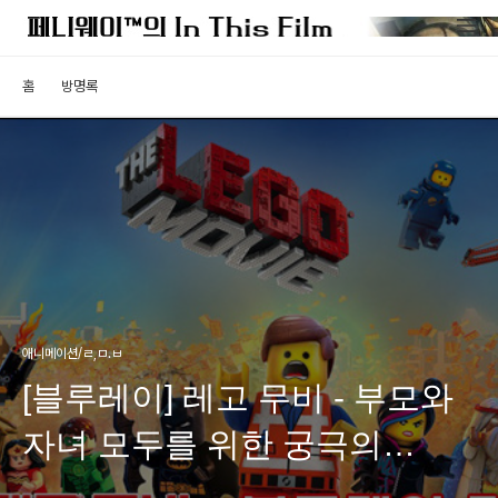
홈
방명록
애니메이션/ㄹ,ㅁ.ㅂ
[블루레이] 레고 무비 - 부모와
자녀 모두를 위한 궁극의
블록버스터