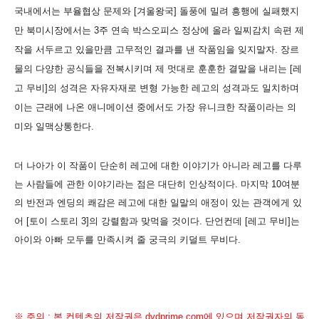
국내에서는 부율협상 문제와 [겨울왕국] 돌풍에 밀려 흥행에 실패했지
만 북미시장에서는 3주 연속 박스오피스 정상에 올라 일찌감치 속편 제
작을 서두르고 있을만큼 고무적인 결과를 낸 작품임을 잊지말자. 장르
물의 다양한 공식들을 전복시키며 제 멋대로 훈훈한 결말을 내리는 [레
고 무비]의 성격은 자유자재로 변형 가능한 레고의 성격과도 일치하며
이는 근래에 나온 애니메이션 중에서도 가장 유니크한 작품이라는 의
미와 일맥상통한다.
더 나아가 이 작품이 단순히 레고에 대한 이야기가 아니라 레고를 다루
는 사람들에 관한 이야기라는 점은 대단히 인상적이다. 마지막 10여분
의 반전과 엔딩의 쾌감은 레고에 대한 일말의 애정이 있는 관객에게 있
어 [토이 스토리 3]의 강렬함과 맞먹을 것이다. 단언컨데 [레고 무비]는
아이와 아빠 모두를 만족시켜 줄 궁극의 키덜트 무비다.
※ 주의 : 본 컨텐츠의 저작권은 dvdprime.com에 있으며 저작권자의 동