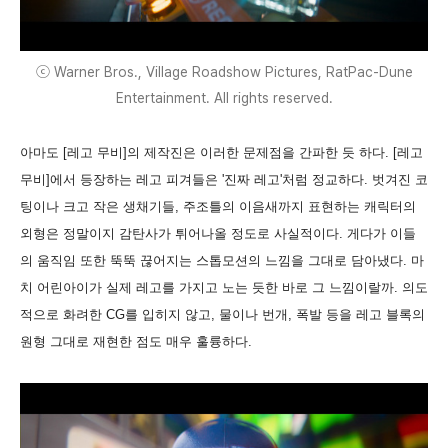
ⓒ Warner Bros., Village Roadshow Pictures, RatPac-Dune
Entertainment. All rights reserved.
아마도 [레고 무비]의 제작진은 이러한 문제점을 간파한 듯 하다. [레고
무비]에서 등장하는 레고 피겨들은 '진짜 레고'처럼 정교하다. 벗겨진 코
팅이나 크고 작은 생채기들, 주조틀의 이음새까지 표현하는 캐릭터의
외형은 정말이지 감탄사가 튀어나올 정도로 사실적이다. 게다가 이들
의 움직임 또한 뚝뚝 끊어지는 스톱모션의 느낌을 그대로 담아냈다. 마
치 어린아이가 실제 레고를 가지고 노는 듯한 바로 그 느낌이랄까. 의도
적으로 화려한 CG를 입히지 않고, 물이나 번개, 폭발 등을 레고 블록의
원형 그대로 재현한 점도 매우 훌륭하다.