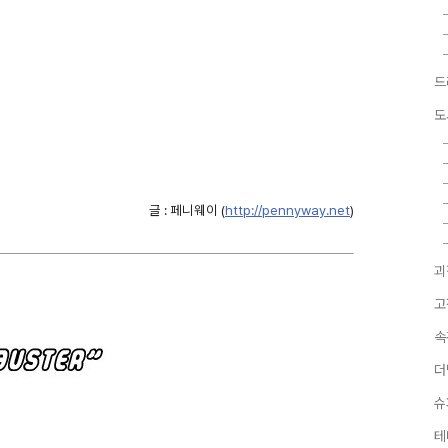
드
도
글 : 페니웨이 (
http://pennyway.net
)
괴
고
속
더
슈
테