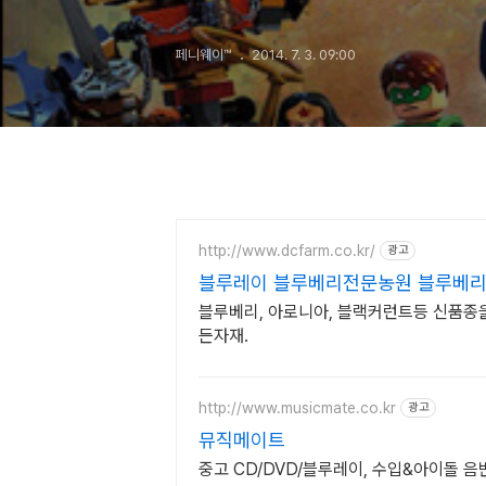
페니웨이™
2014. 7. 3. 09:00
http://www.dcfarm.co.kr/
광고
블루레이 블루베리전문농원 블루베리
블루베리, 아로니아, 블랙커런트등 신품종
든자재.
http://www.musicmate.co.kr
광고
뮤직메이트
중고 CD/DVD/블루레이, 수입&아이돌 음반 판