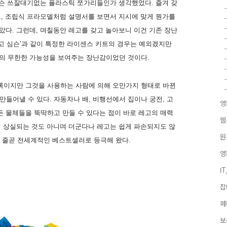
 무슨 쓰잘대기없는 플라스틱 쪼가리들인가 생각했었다. 즐겨 갖
고, 조립식 프라모델처럼 설명서를 보면서 지시에 맞게 뭔가를
았다. 그런데, 며칠동안 레고를 갖고 놀아보니 이건 기존 장난
레고 심슨’과 같이 특정한 라이센스 키트의 경우는 예외겠지만
의 무한한 가능성을 보여주는 장난감이었던 것이다.
록이지만 그것을 사용하는 사람에 의해 오만가지 형태로 바뀐
 만들어낼 수 있다. 자동차나 배, 비행선에서 집이나 궁전, 고
영
 물체들을 뚝딱하고 만들 수 있다는 점이 바로 레고의 매력
웹
이 상실되는 것도 아니며 더군다나 레고는 쉽게 파손되지도 않
원
터 줄곧 전세계적인 베스트셀러로 등극해 왔다.
영
I
잡
페
보