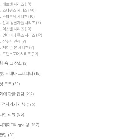
배트맨 시리즈
(18)
스타워즈 시리즈
(40)
스타트렉 시리즈
(10)
신체 강탈자들 시리즈
(7)
엑스맨 시리즈
(10)
인디아나 존스 시리즈
(12)
잠수함 연작
(9)
제이슨 본 시리즈
(7)
트랜스포머 시리즈
(10)
화 속 그 장소
(2)
툰: 시네마 그레피티
(15)
샷 토크
(22)
화에 관한 잡담
(212)
T, 전자기기 리뷰
(125)
다한 리뷰
(55)
니웨이™의 궁시렁
(157)
관함
(31)