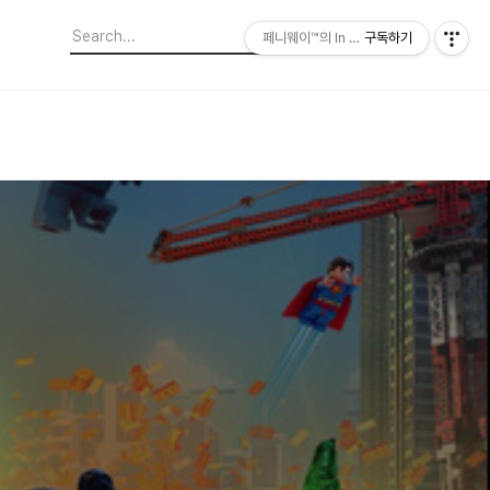
페니웨이™의 In This Film
구독하기