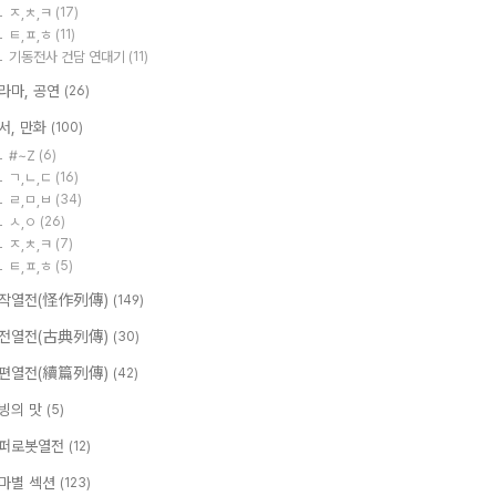
ㅈ,ㅊ,ㅋ
(17)
ㅌ,ㅍ,ㅎ
(11)
기동전사 건담 연대기
(11)
라마, 공연
(26)
서, 만화
(100)
#~Z
(6)
ㄱ,ㄴ,ㄷ
(16)
ㄹ,ㅁ,ㅂ
(34)
ㅅ,ㅇ
(26)
ㅈ,ㅊ,ㅋ
(7)
ㅌ,ㅍ,ㅎ
(5)
작열전(怪作列傳)
(149)
전열전(古典列傳)
(30)
편열전(續篇列傳)
(42)
빙의 맛
(5)
퍼로봇열전
(12)
마별 섹션
(123)