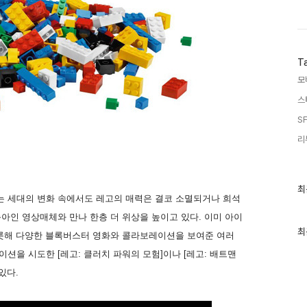
T
모
스
SF
리
최
최
근
 세대의 변화 속에서도 레고의 매력은 결코 소멸되거나 희석
글
아인 영상매체와 만나 한층 더 위상을 높이고 있다. 이미 아이
과
인
최
비롯해 다양한 블록버스터 영화와 콜라보레이션을 보여준 여러
기
글
션을 시도한 [레고: 클러치 파워의 모험]이나 [레고: 배트맨
있다.