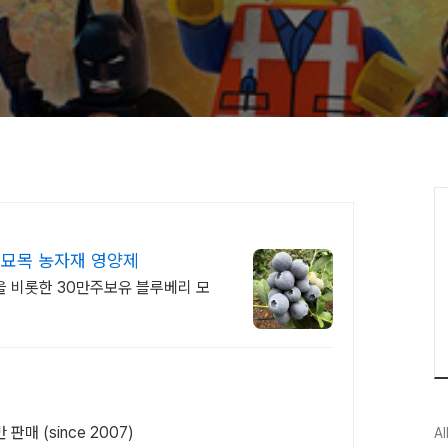
묘목 농자재 영양제
을 비롯한 30만주보유 블루베리 모
매 (since 2007)
Al