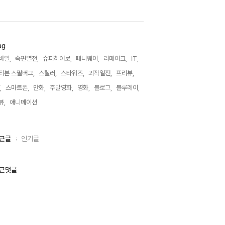
ag
바일,
속편열전,
슈퍼히어로,
페니웨이,
리메이크,
IT,
티븐 스필버그,
스릴러,
스타워즈,
괴작열전,
프리뷰,
,
스마트폰,
만화,
주말영화,
영화,
블로그,
블루레이,
뷰,
애니메이션,
근글
인기글
근댓글