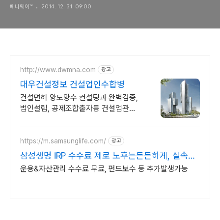
페니웨이™
2014. 12. 31. 09:00
http://www.dwmna.com
광고
대우건설정보 건설업인수합병
건설면허 양도양수 컨설팅과 완벽검증,
법인설립, 공제조합출자등 건설업관련
모든업무
https://m.samsunglife.com/
광고
삼성생명 IRP 수수료 제로 노후는든든하게, 실속은
제대로
운용&자산관리 수수료 무료, 펀드보수 등 추가발생가능