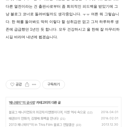
다른 열전이라는 건 출판사로부터 좀 회의적인 피드백을 받았기에 그
냥 블로그 코너로 돌려버릴까도 생각중입니다. ㅜㅜ 여튼 뭐 그렇습니
다. 한 해를 돌아봐도 딱히 이렇다 할 성취감은 없고 그저 하루하루 생
존에 급급했던 1년인 듯 합니다. 모두 건강하시고 올 한해 잘 마무리하
시길 바라며 내년에 뵙겠습니다.
공감
구독하기
'
페니웨이™의 궁시렁
' 카테고리의 다른 글
블로그 매니지먼트의 최강자 티앤엠미디어, 이젠 역사 속으로
2016.04.01
(12)
태권브이 만화가, 김형배 화백을 만나다
2016.02.01
(21)
2013 페니웨이™의 In This Film 블로그 연말결산
2013.12.30
(22)