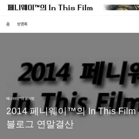
홈
방명록
페니웨이™의 궁시렁
2014 페니웨이™의 In This Film
블로그 연말결산