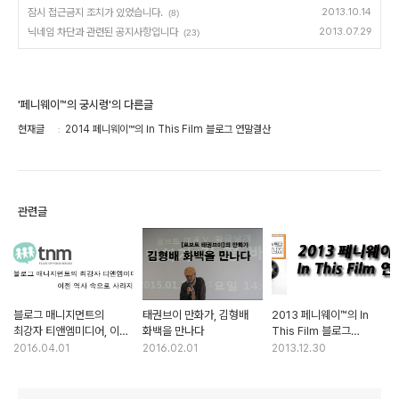
잠시 접근금지 조치가 있었습니다.
2013.10.14
(8)
닉네임 차단과 관련된 공지사항입니다
2013.07.29
(23)
'페니웨이™의 궁시렁'의 다른글
현재글
2014 페니웨이™의 In This Film 블로그 연말결산
관련글
블로그 매니지먼트의
태권브이 만화가, 김형배
2013 페니웨이™의 In
최강자 티앤엠미디어, 이젠
화백을 만나다
This Film 블로그
역사 속으로
연말결산
2016.04.01
2016.02.01
2013.12.30