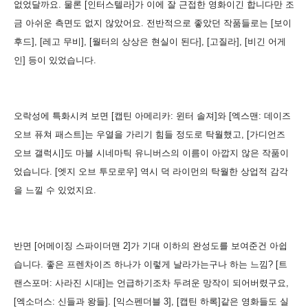
없었달까요. 물론 [인터스텔라]가 이에 잘 근접한 영화이긴 합니다만 조
금 아쉬운 측면도 없지 않았어요. 전반적으로 좋았던 작품들로는 [보이
후드], [레고 무비], [월터의 상상은 현실이 된다], [고질라], [비긴 어게
인] 등이 있었습니다.
오락성에 특화시켜 보면 [캡틴 아메리카: 윈터 솔져]와 [엑스맨: 데이즈
오브 퓨쳐 패스트]는 우열을 가리기 힘들 정도로 탁월했고, [가디언즈
오브 갤럭시]도 마블 시네마틱 유니버스의 이름이 아깝지 않은 작품이
었습니다. [엣지 오브 투모로우] 역시 덕 라이먼의 탁월한 상업적 감각
을 느낄 수 있었지요.
반면 [어메이징 스파이더맨 2]가 기대 이하의 완성도를 보여준건 아쉽
습니다. 좋은 프렌차이즈 하나가 이렇게 날라가는구나 하는 느낌? [트
랜스포머: 사라진 시대]는 언급하기조차 두려운 망작이 되어버렸구요,
[엑소더스: 신들과 왕들]. [익스펜더블 3], [캡틴 하록]같은 영화들도 실