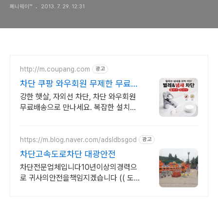
페니웨이™
2013. 7. 29. 12:31
http://m.coupang.com
광고
차단 쿠팡 와우회원 무제한 무료배
송
강한 햇살, 자외선 차단, 차단 와우회원
무료배송으로 만나세요. 복잡한 설치는
이제 그만! 간편한 방식으로 차 안을 편
안하게 바꿔보세요.
https://m.blog.naver.com/adsldbsgod
광고
차단고속도로차단 대광안전
차단전문업체입니다10년이상의경력으
로 귀사의안전을책임지겠습니다 (( 도
로공사 신고대행 ))