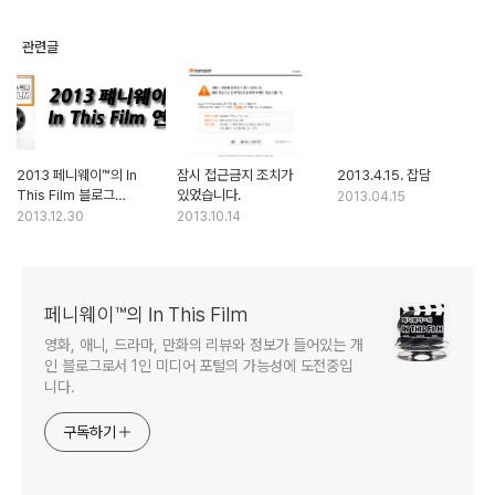
관련글
2013 페니웨이™의 In
잠시 접근금지 조치가
2013.4.15. 잡담
This Film 블로그
있었습니다.
2013.04.15
연말결산
2013.12.30
2013.10.14
페니웨이™의 In This Film
영화, 애니, 드라마, 만화의 리뷰와 정보가 들어있는 개
인 블로그로서 1인 미디어 포털의 가능성에 도전중입
니다.
구독하기