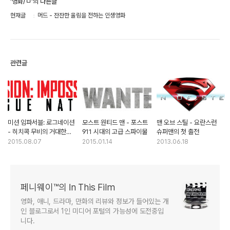
'영화/ㅁ'의 다른글
현재글
머드 - 잔잔한 울림을 전하는 인생영화
관련글
미션 임파서블: 로그네이션
모스트 원티드 맨 - 포스트
맨 오브 스틸 - 요란스런
- 히치콕 무비의 거대한
911 시대의 고급 스파이물
슈퍼맨의 첫 출전
오마쥬
2015.08.07
2015.01.14
2013.06.18
페니웨이™의 In This Film
영화, 애니, 드라마, 만화의 리뷰와 정보가 들어있는 개
인 블로그로서 1인 미디어 포털의 가능성에 도전중입
니다.