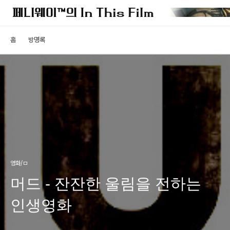
홈
방명록
영화/ㅁ
머드 - 잔잔한 울림을 전하는
인생영화