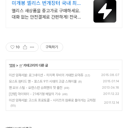
미개봉 엘리스 번개장터 국내 최대
브랜드 중고거래
엘리스 새상품을 중고가로 구매하세요.
대화 없는 안전결제로 간편하게! 전국
각지에서 올라오는 전국구 최다 상품 매
일 10만 개 이상의 신규 상품 업로드
10
구독하기
'
영화
>
ㅁ
' 카테고리의 다른 글
미션 임파서블: 로그네이션 - 히치콕 무비의 거대한 오마쥬
2015.08.07
(12)
모스트 원티드 맨 - 포스트 911 시대의 고급 스파이물
2015.01.14
(8)
맨 오브 스틸 - 요란스런 슈퍼맨의 첫 출전
2013.06.18
(49)
[단평] 마이웨이 - 21세기형 배달의 기수
2011.12.22
(49)
미션 임파서블: 고스트 프로토콜 - 시리즈의 원류로 돌아가는 교차점
2011.12.14
(55)