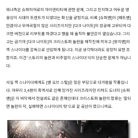
워너측
은 슈퍼히어로의 아이덴티티에 관한 문제, 그리고 진지하고 어두운 영
웅상이 시대의 트렌트가 되었다는 확신을 굳혔지요. 비록 [슈퍼맨]이 [배트맨]
만큼이나 우여곡절이 많은 시리즈이지만 [다크 나이트]의 성공에 고무되어 다
크한 버전으로 리부트를 하겠다고 했을 때 솔직히 불안감이 앞섰습니다. 그리
고는 급기야 [다크 나이트]의 크리스토퍼 놀란을 제작진에 끼우고 [왓치맨]의
잭 스나이더를 감독으로 선임하게 됩니다. 지금 생각하더라도 굉장히 묘한 조
합이죠. 이건 '스토리의 놀란과 비주얼의 스나이더'식의 단순한 문제가 아닙니
다.
사실 잭 스나이더에게도 [맨 오브 스틸]은 많은 부담으로 다가왔을 작품입니
다. 아무리 3,4편의 흑역사로 인해 망가진 시리즈라지만 리처드 도너의 [슈퍼
맨]은 이 바닥에서 전설과도 같은 존재인데다 크리스토퍼 놀란의 합류는 '잘되
면 놀란의 덕, 실패하면 스나이더의 탓'으로 갈 공산이 컸으니까요.