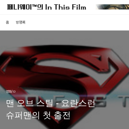
홈
방명록
영화/ㅁ
맨 오브 스틸 - 요란스런
슈퍼맨의 첫 출전