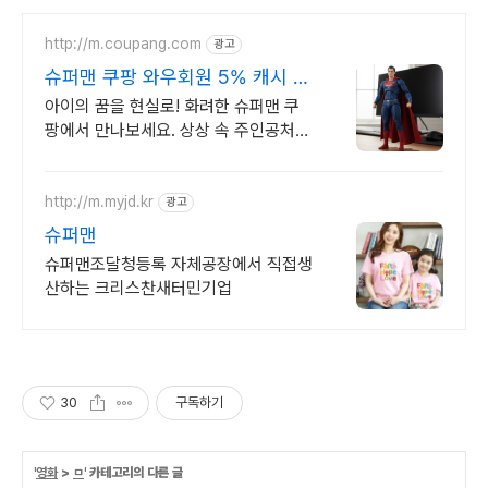
http://m.coupang.com
광고
슈퍼맨 쿠팡 와우회원 5% 캐시 적
립
아이의 꿈을 현실로! 화려한 슈퍼맨 쿠
팡에서 만나보세요. 상상 속 주인공처
럼! 와우회원 30일 무료반품으로 안심
하고 준비하세요.
http://m.myjd.kr
광고
슈퍼맨
슈퍼맨조달청등록 자체공장에서 직접생
산하는 크리스찬새터민기업
30
구독하기
'
영화
>
ㅁ
' 카테고리의 다른 글