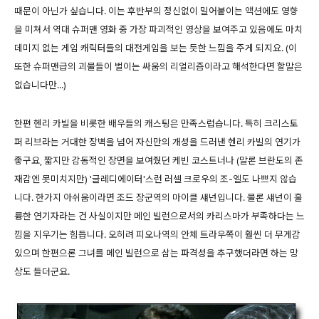
때문이 아닌가 싶습니다. 이는 후반부의 정신없이 밀어붙이는 액션에도 영향
을 미쳐서 역대 슈퍼맨 영화 중 가장 파괴적인 영상을 보여주고 있음에도 마치
데미지 없는 게임 캐릭터들의 대전게임을 보는 듯한 느낌을 주게 되지요. (이
또한 슈퍼맨급의 괴물들이 벌이는 싸움의 리얼리즘이라고 해석한다면 할말은
없습니다만...)
한편 헨리 카빌을 비롯한 배우들의 캐스팅은 만족스럽습니다. 특히 크리스토
퍼 리브라는 거대한 장벽을 넘어 자신만의 개성을 드러낸 헨리 카빌의 연기가
좋구요, 짧지만 감동적인 장면을 보여줬던 케빈 코스트너나 (말론 브란도의 존
재감엔 못미치지만) '글레디에이터'스런 러셀 크로우의 조-엘도 나쁘지 않습
니다. 한가지 아쉬움이라면 조드 장군역의 마이클 섀넌입니다. 물론 섀넌이 훌
륭한 연기자라는 건 사실이지만 메인 빌런으로서의 카리스마가 부족하다는 느
낌을 지우기는 힘듭니다. 오히려 피오나역의 안체 트라우쪽이 훨씬 더 무게감
있으며 한편으론 그녀를 메인 빌런으로 삼는 파격성을 추구했더라면 하는 망
상도 들더군요.