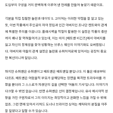
도입부의 구성을 거의 완벽하게 이루어 낸 전례를 만들어 놓았기 때문이죠.
각본을 직접 집필한 놀란과 데이빗 S. 고이어는 이러한 약점을 잘 알고 있는
듯, 이번 작품에서 주인공의 자아 정립과 인간 아버지인 조나단 켄트와의 관계
에 특별한 주의를 이끕니다. 플래시백을 적절히 활용한 이 설정은 작품의 중반
까지 꽤나 잘 먹혀들어가고 있는데, 이는 마치 [배트맨 비긴즈]에서 아버지를
잃고 자신의 정체성을 찾아 방황하는 브루스 웨인의 이야기와도 오버랩됩니
다. 아버지와 아들의 관계 설정은 놀란표 슈퍼히어로에 있어서는 굉장히 중요
한 복선이니까 말입니다.
하지만 슈퍼맨은 슈퍼맨이고 배트맨은 배트맨일 뿐입니다. 이 둘은 태생부터
다르죠. 배트맨은 어렸을적 부모가 살해당하는 장면을 목격한 트라우마를 가
졌을 뿐더러 그 스스로가 자경단의 길을 선택한 ‘어둠의 기사’입니다. 이야기가
다크할 수 밖엔 없습니다. 반면 슈퍼맨은 선의 결정체입니다. 유사 메시아적 성
향을 가진 구원자로서 그의 이미지는 희망적이고 온화한 느낌을 가질 수 밖에
없죠. 그런 면에 있어서 리처드 도너나 브라이언 싱어는 캐릭터의 본질을 아주
잘 짚었다고 말할 수가 있습니다.