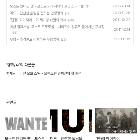
모스트 원티드 맨 - 포스트 911 시대의 고급 스파이물
2015.01.14
(8)
머드 - 잔잔한 울림을 전하는 인생영화
2013.11.28
(4)
[단평] 마이웨이 - 21세기형 배달의 기수
2011.12.22
(49)
미션 임파서블: 고스트 프로토콜 - 시리즈의 원류로 돌아가는 교차점
2011.12.14
(55)
무협 - 추리물로 진화하는 무협영화
2011.11.18
(17)
'영화/ㅁ'의 다른글
현재글
맨 오브 스틸 - 요란스런 슈퍼맨의 첫 출전
관련글
모스트 원티드 맨 - 포스트
머드 - 잔잔한 울림을
[단평] 마이웨이 -