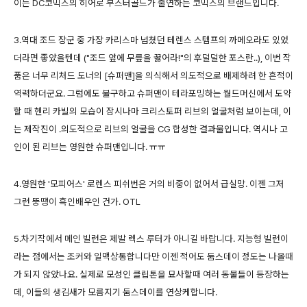
이는 DC코믹스의 히어로 부스터골드가 출연하는 코믹스의 브랜드입니다.
3.역대 조드 장군 중 가장 카리스마 넘쳤던 테렌스 스템프의 까메오라도 있었
더라면 좋았을텐데 ("조드 앞에 무릎을 꿇어라!"의 후덜덜한 포스란..), 이번 작
품은 너무 리처드 도너의 [슈퍼맨]을 의식해서 의도적으로 배제하려 한 흔적이
역력하더군요. 그럼에도 불구하고 슈퍼맨이 테라포밍하는 월드머신에서 도약
할 때 헨리 카빌의 모습이 잠시나마 크리스토퍼 리브의 얼굴처럼 보이는데, 이
는 제작진이 .의도적으로 리브의 얼굴을 CG 합성한 결과물입니다. 역시나 고
인이 된 리브는 영원한 슈퍼맨입니다. ㅠㅠ
4.영원한 '모피어스' 로렌스 피쉬번은 거의 비중이 없어서 급실망. 이젠 그저
그런 뚱땡이 흑인배우인 건가. OTL
5.차기작에서 메인 빌런은 제발 렉스 루터가 아니길 바랍니다. 지능형 빌런이
라는 점에서는 조커와 일맥상통합니다만 이젠 적어도 둠스데이 정도는 나올때
가 되지 않았나요. 실제로 모성인 클립톤을 묘사할때 여러 동물들이 등장하는
데, 이들의 생김새가 모름지기 둠스데이를 연상케합니다.