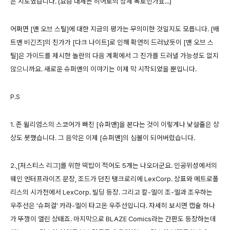
은 시도였습니다. (요즘 대세는 히어로의 정체 폭로인가효...)
어쩌면 [맨 오브 스틸]에 대한 지금의 평가는 무의미한 것일지도 모릅니다. [배
트맨 비긴즈]의 진가가 [다크 나이트]로 인해 확연히 드러났듯이 [맨 오브 스
틸]은 가이드를 제시한 놀란의 다음 계획에서 그 진가를 드러낼 가능성도 없지
않으니까요. 새로운 슈퍼맨의 이야기는 이제 막 시작되었을 뿐입니다.
P.S
1. 존 윌리엄스의 스코어가 빠진 [슈퍼맨]을 본다는 것이 이렇게나 낯설줄은 상
상도 못했습니다. 그 음악은 이제 [슈퍼맨]의 심볼이 되어버렸습니다.
2.,[저스티스 리그]를 위한 떡밥이 적어도 5개는 나오더군요. 인공위성에서의
웨인 엔터프라이즈 문장, 조드가 던진 탱크로리에 LexCorp. 상표와 메트로폴
리스의 시가전에서 LexCorp. 빌딩 등장. 그리고 칼-엘이 조-엘과 조우하는
우주선은 '슈퍼걸' 카라-엘이 타고온 우주선입니다. 자세히 보시면 캡슐 하나
가 뚜껑이 열린 상태죠. 마지막으로 BLAZE Comics라는 간판도 등장하는데