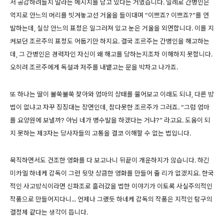
서 공감하려들지 말라는 메시지를 담고 있다는 거였습니다. 일례로 간병인은
억지로 안느의 머리를 빗겨놓고선 거울을 들이대며 “이쁘죠? 이쁘죠?”를 연
발하는데, 실상 안느의 표정은 일그러져 있고 눈은 거울을 외면합니다. 이를 지
켜보던 조르주의 표정도 어둡기만 하지요. 결국 조르주는 간병인을 해고하는
데, 그 간병인은 경력자인 자신이 왜 해고를 당하는지조차 이해하지 못합니다.
오히려 조르주에게 독설과 저주를 내뱉고는 문을 박차고 나가죠.
또 하나는 딸이 불쑥불쑥 찾아와 엄마의 상태를 물어보고 이래도 되냐, 다른 방
법이 없냐고 자꾸 징징대는 장면인데, 참다못한 조르주가 그러죠. “그럼 엄마
를 요양원에 보낼까? 아님 네가 병수발을 하겠다는 거냐?” 라고요. 도움이 되
지 못하는 제3자는 당사자들의 고통을 결코 이해할 수 없는 법입니다.
묵직하면서도 건조한 영화를 다 보고나니 뒤끝이 개운하지가 않습니다. 하긴
미카엘 하네케 감독이 그런 뒷맛 상큼한 영화를 만들어 줄 리가 없겠지요. 한국
적인 사고방식이라면 신파조로 흘러갔을 법한 이야기가 이토록 사실주의적인
작품으로 만들어지다니... 언제나 그랬듯 하네케 감독의 작품은 지적인 탐구의
결정체 같다는 생각이 듭니다.