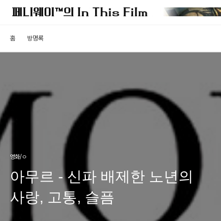
홈
방명록
영화/ㅇ
아무르 - 신파 배제한 노년의
사랑, 고통, 슬픔