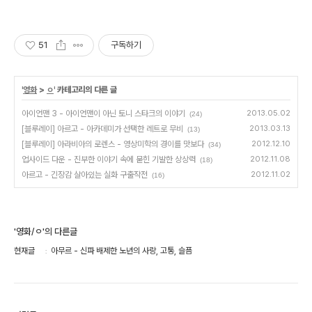
51
구독하기
'
영화
>
ㅇ
' 카테고리의 다른 글
아이언맨 3 - 아이언맨이 아닌 토니 스타크의 이야기
2013.05.02
(24)
[블루레이] 아르고 - 아카데미가 선택한 레트로 무비
2013.03.13
(13)
[블루레이] 아라비아의 로렌스 - 영상미학의 경이를 맛보다
2012.12.10
(34)
업사이드 다운 - 진부한 이야기 속에 묻힌 기발한 상상력
2012.11.08
(18)
아르고 - 긴장감 살아있는 실화 구출작전
2012.11.02
(16)
'영화/ㅇ'의 다른글
현재글
아무르 - 신파 배제한 노년의 사랑, 고통, 슬픔