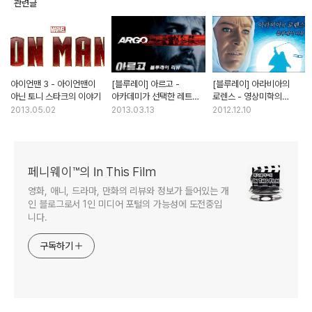
관련글
아이언맨 3 - 아이언맨이
[블루레이] 아르고 -
[블루레이] 아라비아의
아닌 토니 스타크의 이야기
아카데미가 선택한 레트로
로렌스 - 영상미학의
무비
경이를 맛보다
2013.05.02
2013.03.13
2012.12.10
페니웨이™의 In This Film
영화, 애니, 드라마, 만화의 리뷰와 정보가 들어있는 개
인 블로그로서 1인 미디어 포털의 가능성에 도전중입
니다.
구독하기