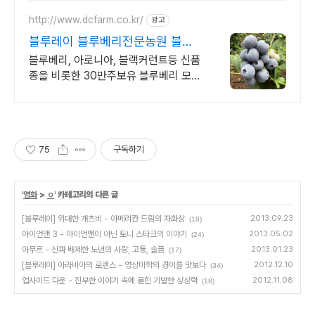
http://www.dcfarm.co.kr/
광고
블루레이 블루베리전문농원 블루
베리묘목 농자재 영양제
블루베리, 아로니아, 블랙커런트등 신품
종을 비롯한 30만주보유 블루베리 모든
자재.
75
구독하기
'
영화
>
ㅇ
' 카테고리의 다른 글
[블루레이] 위대한 개츠비 - 아메리칸 드림의 자화상
2013.09.23
(18)
아이언맨 3 - 아이언맨이 아닌 토니 스타크의 이야기
2013.05.02
(24)
아무르 - 신파 배제한 노년의 사랑, 고통, 슬픔
2013.01.23
(17)
[블루레이] 아라비아의 로렌스 - 영상미학의 경이를 맛보다
2012.12.10
(34)
업사이드 다운 - 진부한 이야기 속에 묻힌 기발한 상상력
2012.11.08
(18)