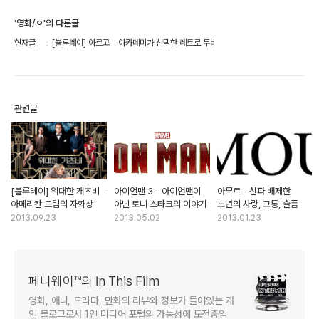
'영화/ㅇ'의 다른글
현재글
[블루레이] 아르고 - 아카데미가 선택한 레트로 무비
관련글
[블루레이] 위대한 개츠비 -
아이언맨 3 - 아이언맨이
아무르 - 신파 배제한
아메리칸 드림의 자화상
아닌 토니 스타크의 이야기
노년의 사랑, 고통, 슬픔
2013.09.23
2013.05.02
2013.01.23
페니웨이™의 In This Film
영화, 애니, 드라마, 만화의 리뷰와 정보가 들어있는 개
인 블로그로서 1인 미디어 포털의 가능성에 도전중입