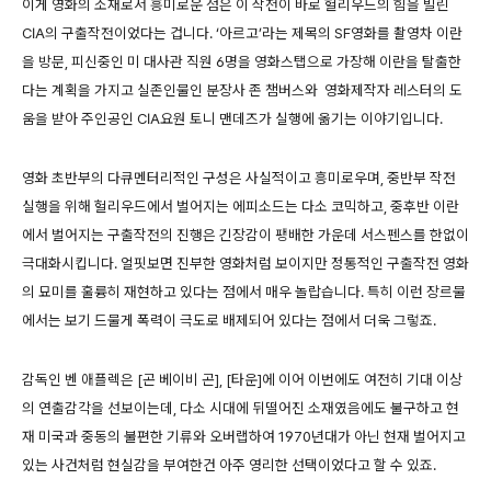
이게 영화의 소재로서 흥미로운 점은 이 작전이 바로 헐리우드의 힘을 빌린
CIA의 구출작전이었다는 겁니다. ‘아르고’라는 제목의 SF영화를 촬영차 이란
을 방문, 피신중인 미 대사관 직원 6명을 영화스탭으로 가장해 이란을 탈출한
다는 계획을 가지고 실존인물인 분장사 존 챔버스와 영화제작자 레스터의 도
움을 받아 주인공인 CIA요원 토니 맨데즈가 실행에 옮기는 이야기입니다.
영화 초반부의 다큐멘터리적인 구성은 사실적이고 흥미로우며, 중반부 작전
실행을 위해 헐리우드에서 벌어지는 에피소드는 다소 코믹하고, 중후반 이란
에서 벌어지는 구출작전의 진행은 긴장감이 팽배한 가운데 서스펜스를 한없이
극대화시킵니다. 얼핏보면 진부한 영화처럼 보이지만 정통적인 구출작전 영화
의 묘미를 훌륭히 재현하고 있다는 점에서 매우 놀랍습니다. 특히 이런 장르물
에서는 보기 드물게 폭력이 극도로 배제되어 있다는 점에서 더욱 그렇죠.
감독인 벤 애플렉은 [곤 베이비 곤], [타운]에 이어 이번에도 여전히 기대 이상
의 연출감각을 선보이는데, 다소 시대에 뒤떨어진 소재였음에도 불구하고 현
재 미국과 중동의 불편한 기류와 오버랩하여 1970년대가 아닌 현재 벌어지고
있는 사건처럼 현실감을 부여한건 아주 영리한 선택이었다고 할 수 있죠.