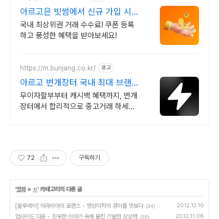
아르고은 빗썸에서 신규 가입 시 5
만원 혜택
국내 최상위권 거래 수수료! 쿠폰 등록
하고 풍성한 혜택을 받아보세요!
https://m.bunjang.co.kr/
광고
아르고 번개장터 국내 최대 브랜드
중고거래
무이자할부부터 캐시백 혜택까지, 번개
장터에서 합리적으로 중고거래 하세요
전국 각지에서 올라오는 전국구 최다 상
품 매일 10만 개 이상의 신규 상품 업로
드
72
구독하기
'
영화
>
ㅇ
' 카테고리의 다른 글
[블루레이] 아라비아의 로렌스 - 영상미학의 경이를 맛보다
2012.12.10
(34)
업사이드 다운 - 진부한 이야기 속에 묻힌 기발한 상상력
2012.11.08
(18)