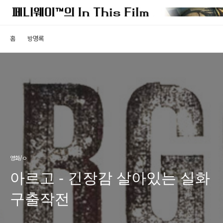
홈
방명록
영화/ㅇ
아르고 - 긴장감 살아있는 실화
구출작전