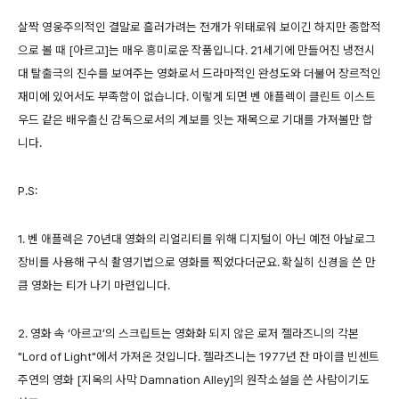
살짝 영웅주의적인 결말로 흘러가려는 전개가 위태로워 보이긴 하지만 종합적
으로 볼 때 [아르고]는 매우 흥미로운 작품입니다. 21세기에 만들어진 냉전시
대 탈출극의 진수를 보여주는 영화로서 드라마적인 완성도와 더불어 장르적인
재미에 있어서도 부족함이 없습니다. 이렇게 되면 벤 애플렉이 클린트 이스트
우드 같은 배우출신 감독으로서의 계보를 잇는 재목으로 기대를 가져볼만 합
니다.
P.S:
1. 벤 애플렉은 70년대 영화의 리얼리티를 위해 디지털이 아닌 예전 아날로그
장비를 사용해 구식 촬영기법으로 영화를 찍었다더군요. 확실히 신경을 쓴 만
큼 영화는 티가 나기 마련입니다.
2. 영화 속 ‘아르고’의 스크립트는 영화화 되지 않은 로저 젤라즈니의 각본
"Lord of Light"에서 가져온 것입니다. 젤라즈니는 1977년 잔 마이클 빈센트
주연의 영화 [지옥의 사막 Damnation Alley]의 원작소설을 쓴 사람이기도