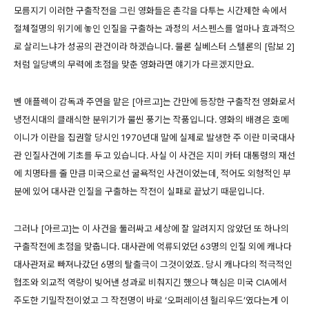
모름지기 이러한 구출작전을 그린 영화들은 촌각을 다투는 시간제한 속에서
절체절명의 위기에 놓인 인질을 구출하는 과정의 서스펜스를 얼마나 효과적으
로 살리느냐가 성공의 관건이라 하겠습니다. 물론 실베스터 스텔론의 [람보 2]
처럼 일당백의 무력에 초점을 맞춘 영화라면 얘기가 다르겠지만요.
벤 애플렉이 감독과 주연을 맡은 [아르고]는 간만에 등장한 구출작전 영화로서
냉전시대의 클래식한 분위기가 물씬 풍기는 작품입니다. 영화의 배경은 호메
이니가 이란을 집권할 당시인 1970년대 말에 실제로 발생한 주 이란 미국대사
관 인질사건에 기초를 두고 있습니다. 사실 이 사건은 지미 카터 대통령의 재선
에 치명타를 줄 만큼 미국으로선 굴욕적인 사건이었는데, 적어도 외형적인 부
분에 있어 대사관 인질을 구출하는 작전이 실패로 끝났기 때문입니다.
그러나 [아르고]는 이 사건을 둘러싸고 세상에 잘 알려지지 않았던 또 하나의
구출작전에 초점을 맞춥니다. 대사관에 억류되었던 63명의 인질 외에 캐나다
대사관저로 빠져나갔던 6명의 탈출극이 그것이었죠. 당시 캐나다의 적극적인
협조와 외교적 역량이 빚어낸 성과로 비춰지긴 했으나 핵심은 미국 CIA에서
주도한 기밀작전이었고 그 작전명이 바로 ‘오퍼레이션 헐리우드’였다는게 이