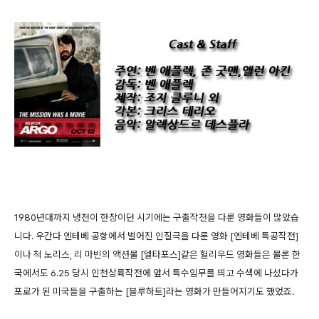
1980년대까지 냉전이 한창이던 시기에는 구출작전을 다룬 영화들이 많았습
니다. 우간다 엔테베 공항에서 벌어진 인질극을 다룬 영화 [엔테베 특공작전]
이나 척 노리스, 리 마빈의 액션물 [델타포스]같은 헐리우드 영화들은 물론 한
국에서도 6.25 당시 인천상륙작전에 앞서 특수임무를 띄고 수색에 나섰다가
포로가 된 미국들을 구출하는 [블루하트]라는 영화가 만들어지기도 했었죠.