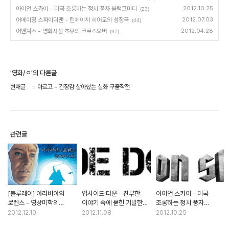
아이언 스카이 - 미국 조롱하는 정치 풍자 블랙코미디
2012.10.25
(23)
어메이징 스파이더맨 - 틴에이저 히어로의 성장극
2012.07.03
(44)
어벤져스 - 영화사상 초유의 크로스오버
2012.04.28
(97)
'영화/ㅇ'의 다른글
현재글
아르고 - 긴장감 살아있는 실화 구출작전
관련글
[블루레이] 아라비아의
업사이드 다운 - 진부한
아이언 스카이 - 미국
로렌스 - 영상미학의
이야기 속에 묻힌 기발한
조롱하는 정치 풍자
경이를 맛보다
상상력
블랙코미디
2012.12.10
2012.11.08
2012.10.25