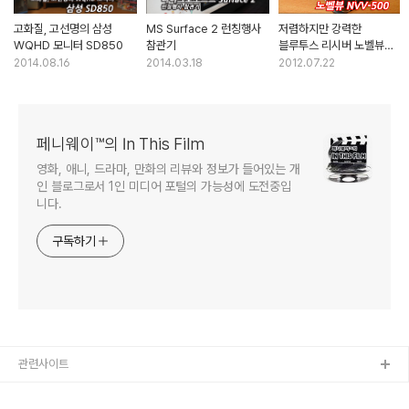
고화질, 고선명의 삼성
MS Surface 2 런칭행사
저렴하지만 강력한
WQHD 모니터 SD850
참관기
블루투스 리시버 노벨뷰
NVV-500 사용기
2014.08.16
2014.03.18
2012.07.22
페니웨이™의 In This Film
영화, 애니, 드라마, 만화의 리뷰와 정보가 들어있는 개
인 블로그로서 1인 미디어 포털의 가능성에 도전중입
니다.
구독하기
관련사이트