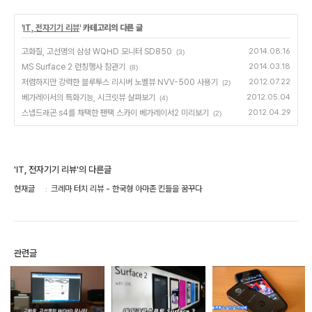
'
IT, 전자기기 리뷰
' 카테고리의 다른 글
고화질, 고선명의 삼성 WQHD 모니터 SD850
2014.08.16
(3)
MS Surface 2 런칭행사 참관기
2014.03.18
(8)
저렴하지만 강력한 블루투스 리시버 노벨뷰 NVV-500 사용기
2012.07.22
(2)
베가레이서의 특화기능, 시크릿뷰 살펴보기
2012.05.04
(4)
스냅드래곤 s4를 채택한 팬택 스카이 베가레이서2 미리보기
2012.04.29
(2)
'IT, 전자기기 리뷰'의 다른글
현재글
크레마 터치 리뷰 - 한국형 아마존 킨들을 꿈꾸다
관련글