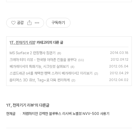
공감
구독하기
'
IT, 전자기기 리뷰
' 카테고리의 다른 글
MS Surface 2 런칭행사 참관기
2014.03.18
(8)
크레마 터치 리뷰 - 한국형 아마존 킨들을 꿈꾸다
2012.09.12
(11)
베가레이서의 특화기능, 시크릿뷰 살펴보기
2012.05.04
(4)
스냅드래곤 s4를 채택한 팬택 스카이 베가레이서2 미리보기
2012.04.29
(2)
옵티머스 3D 큐브, Tag+로 더욱 편리하게
2012.04.02
(2)
'IT, 전자기기 리뷰'의 다른글
현재글
저렴하지만 강력한 블루투스 리시버 노벨뷰 NVV-500 사용기