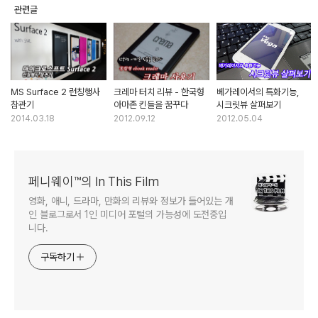
관련글
MS Surface 2 런칭행사
크레마 터치 리뷰 - 한국형
베가레이서의 특화기능,
참관기
아마존 킨들을 꿈꾸다
시크릿뷰 살펴보기
2014.03.18
2012.09.12
2012.05.04
페니웨이™의 In This Film
영화, 애니, 드라마, 만화의 리뷰와 정보가 들어있는 개
인 블로그로서 1인 미디어 포털의 가능성에 도전중입
니다.
구독하기