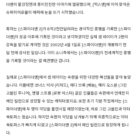
더맨의 활강장면과 흥미진진한 이야기에 열광했으며, [엑스맨]에 이어 찾아온
슈퍼히어로물의 매력에 눈을 뜨기 시작했습니다.
혹자는 [스파이더맨 2]가 8억2천만달러라는 경이적인 흥행을 기록한 [스파이
더맨]의 성공 이후에 기획된 것이라고 생각하겠지만 실제 샘 레이미가 2편의
감독을 맡기로 계약한 것은 2002년 4월 1일로 [스파이더맨]이 개봉하기 한
달 전에 성사된 일입니다. 이미 소니측에서는 [스파이더맨]이 전세계적인 흥행
을 기록할 것이라는 걸 예견했던 겁니다.
실제로 [스파이더맨]에서 샘 레이미는 속편을 위한 다양한 복선들을 깔아 놓았
습니다. 이를테면 코너스 박사 (리저드), 에디 브록 (베놈), 해리 오스본 (그린
고블린 주니어), 멘델 스트롬 (로봇 마스터) 같은 인물들은 속편에서 언제든지
메인 빌런으로 성장할 수 있는 캐릭터였지요. 또한 초기 각본 작업에서는 [스
파이더맨]에 두 명의 악당을 출연시킬 예정이었는데, 바로 그린 고블린과 닥터
옥토퍼스 였습니다. 하지만 속편의 악당을 남겨놓기 위해 최종적으로는 닥터
옥토퍼스가 빠지게 되었고 [스파이더맨 2]에서 메인 빌런으로 등장하게 됩니
다.