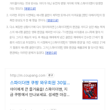
거미줄이라는 것과 방사능 거미가 아닌 유전자 변형 거미에 의해 스파이더맨이 탄생한
다는 정도다.
[본문으로]
이러한 주장의 이면에는 매너햄 골란이 제작한 또하나의 히어로물 [캡틴 아메리카]의 참
혹한 완성도가 한 몫 했을 것이다.
[본문으로]
다소 복잡한 상황이기에 다시 정리하자면 [스파이더맨]의 판권을 가지고 있던 캐논 픽처
스의 매너햄 골란은 영화 판권을 제외한 비디오-TV판권을 비아콤과 소니측에 팔아 치
운다. 그리고 캐논의 부도 후 캐논을 파테에게 넘긴 골란은 파테에서 인수한 21세기 필
름의 사장으로 취임한다. 이 시점에서 [스파이더맨]의 ‘영화화 판권’을 가진 사람은 21세
기 필름의 매너햄 골란이었다. 그가 [스파이더맨] 영화 판권을 캐롤코에 팔 당시만 해도
판권에는 아무런 문제가 없었다.
[본문으로]
http://m.coupang.com
광고
스파이더맨 쿠팡 와우회원 30일
무료반품
아이에게 큰 즐거움을! 스파이더맨, 지
금 쿠팡에서 만나보세요. 섬세한 마감과
생동감 넘치는 피규어, 쿠팡에서 바로
확인하세요.