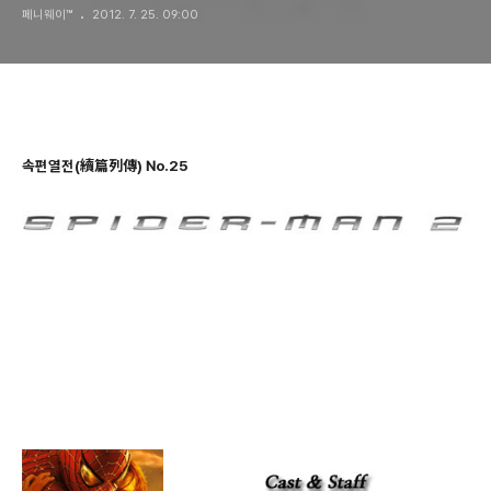
페니웨이™
2012. 7. 25. 09:00
속편열전(續篇列傳) No.25