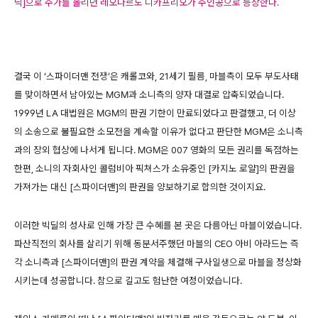
닉]으로 주가를 올리던 레오나르도 디카프리오가 주인공으로 등장한다.
결국 이 ‘스파이더맨 전쟁’은 캐롤코와, 21세기 필름, 마블측이 모두 부도사태
를 맞이하면서 남아있는 MGM과 소니측의 양자 대결로 압축되었습니다.
1999년 LA 대법원은 MGM의 판권 기한이 만료되었다고 판결했고, 더 이상
의 소송으로 불필요한 소모전을 계속할 이유가 없다고 판단한 MGM은 소니측
과의 장외 협상에 나서게 됩니다. MGM은 007 영화의 모든 권리를 독점하는
한편, 소니의 자회사인 콜럼비아 픽쳐스가 소유중인 [카지노 로얄]의 판권을
가져가는 대신 [스파이더맨]의 판권을 양보하기로 합의한 것이지요.
이러한 빅딜의 성사로 인해 가장 큰 수혜를 본 곳은 다름아닌 마블이었습니다.
파산직전의 회사를 살리기 위해 동분서주했던 마블의 CEO 아비 아라드는 즉
각 소니측과 [스파이더맨]의 판권 계약을 체결해 구사일생으로 마블을 정상화
시키는데 성공합니다. 참으로 길고도 험난한 여정이었습니다.