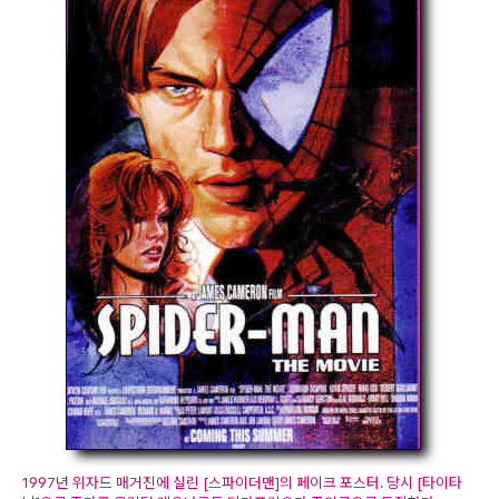
1997년 위자드 매거진에 실린 [스파이더맨]의 페이크 포스터. 당시 [타이타