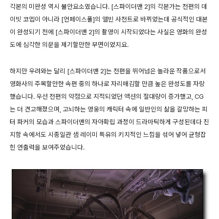
각본의 미완성 역시 불안요소였습니다. [스파이더맨 2]의 각본가는 전편의 데
이빗 코엡이 아니라 [언페이스풀]의 앨빈 사전트로 바뀌었는데 공식적인 대본
이 완성되기 전에 [스파이더맨 2]의 촬영이 시작되었다는 사실은 영화의 완성
도에 심각한 의문을 제기할만한 부면이었지요.
하지만 우려와는 달리 [스파이더맨 2]는 전편을 뛰어넘은 놀라운 작품으로서
영화사의 주목할만한 속편 중의 하나로 자리매김할 만큼 높은 완성도를 자랑
했습니다. 우선 전편의 약점으로 지적되었던 액션의 절대량이 증가했고, CG
는 더 견고해졌으며, 고뇌하는 영웅의 캐릭터 속에 일반인의 삶을 갈망하는 피
터 파커의 모습과 스파이더맨의 자아확립 과정이 드라마틱하게 구성된데다 진
지함 속에서도 시종일관 샘 레이미 특유의 키치적인 느낌을 섞어 넣어 균형잡
힌 연출력을 보여주었습니다.