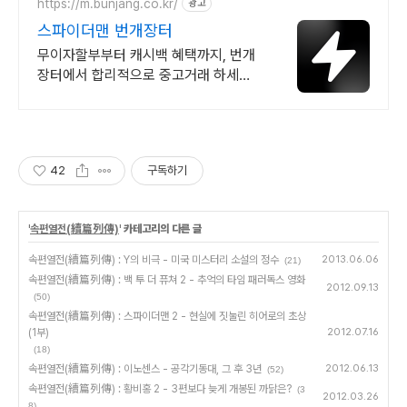
https://m.bunjang.co.kr/
광고
스파이더맨 번개장터
무이자할부부터 캐시백 혜택까지, 번개
장터에서 합리적으로 중고거래 하세요
전국 각지에서 올라오는 전국구 최다 상
품 매일 10만 개 이상의 신규 상품 업로
드
42
구독하기
'
속편열전(續篇列傳)
' 카테고리의 다른 글
속편열전(續篇列傳) : Y의 비극 - 미국 미스터리 소설의 정수
2013.06.06
(21)
속편열전(續篇列傳) : 백 투 더 퓨쳐 2 - 추억의 타임 패러독스 영화
2012.09.13
(50)
속편열전(續篇列傳) : 스파이더맨 2 - 현실에 짓눌린 히어로의 초상
(1부)
2012.07.16
(18)
속편열전(續篇列傳) : 이노센스 - 공각기동대, 그 후 3년
2012.06.13
(52)
속편열전(續篇列傳) : 황비홍 2 - 3편보다 늦게 개봉된 까닭은?
(3
2012.03.26
8)