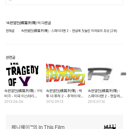
'속편열전(續篇列傳)'의 다른글
현재글
속편열전(續篇列傳) : 스파이더맨 2 - 현실에 짓눌린 히어로의 초상 (2부)
관련글
속편열전(續篇列傳) : Y의
속편열전(續篇列傳) : 백
속편열전(續篇列傳) :
비극 - 미국 미스터리
투 더 퓨쳐 2 - 추억의 타임
스파이더맨 2 - 현실에
소설의 정수
패러독스 영화
짓눌린 히어로의 초상 (1부)
2013.06.06
2012.09.13
2012.07.16
페니웨이™의 In This Film