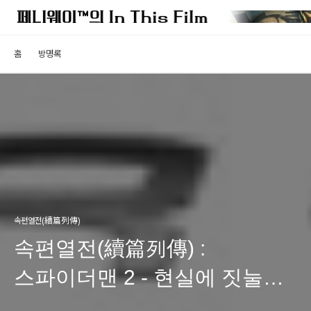
홈
방명록
속편열전(續篇列傳)
속편열전(續篇列傳) :
스파이더맨 2 - 현실에 짓눌린
히어로의 초상 (2부)