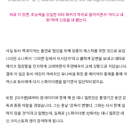
바로 이 장면. 초능력을 상실한 피터 파커가 차위로 떨어지면서 '아이고 내
등!'하며 신음을 내 뱉는다.
사실 토비 맥과이어는 출연료 협상을 위해 모종의 제스처를 취한 것으로 보입
니다만 소니측이 ‘그러면 집에서 쉬시던가’라고 쿨하게 답변을 보내고 대타로
제이크 질란할을 진지하게 고려하면서 주연배우의 교체 상황으로 치닫습니다.
결국 이 일은 토비 여친의 아버지인 유니버셜 회장 론 메이어의 중제를 통해 가
까스로 토비에게 다시 스파이더맨을 맡기면서 일단락되었지요.
또한 [다크맨]때부터 샘 레이미와 함께 해 온 대니 엘프만은 촬영기간 동안 감
독과 종종 마찰을 겪었습니다. 그는 훗날 ‘감독이 변했다, 그와는 다시 함께 일
하지 않을 것’이라고 말했는데, 실제로 [스파이더맨 3]에서는 대니 엘프만 대
신 크리스토퍼 영이 참여하게 됩니다.