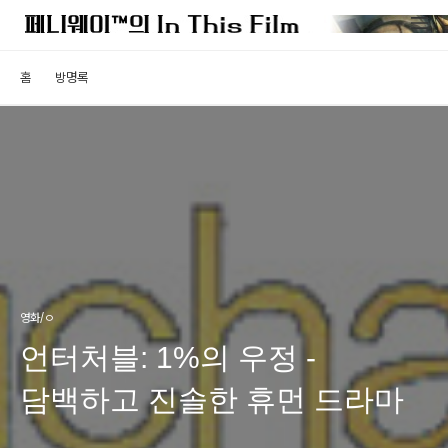
홈
방명록
영화/ㅇ
언터처블: 1%의 우정 -
담백하고 진솔한 휴먼 드라마