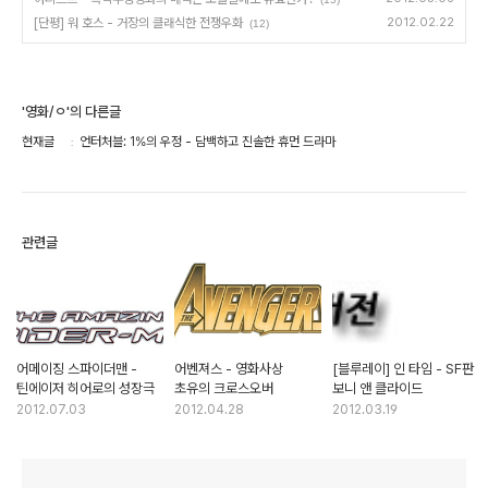
[단평] 워 호스 - 거장의 클래식한 전쟁우화
2012.02.22
(12)
'영화/ㅇ'의 다른글
현재글
언터처블: 1%의 우정 - 담백하고 진솔한 휴먼 드라마
관련글
어메이징 스파이더맨 -
어벤져스 - 영화사상
[블루레이] 인 타임 - SF판
틴에이저 히어로의 성장극
초유의 크로스오버
보니 앤 클라이드
2012.07.03
2012.04.28
2012.03.19