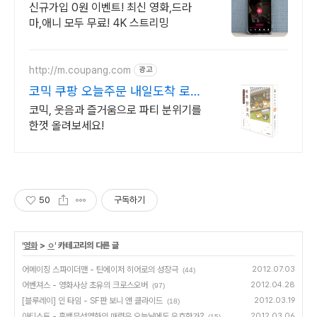
시간 보기!
신규가입 0원 이벤트! 최신 영화,드라
마,애니 모두 무료! 4K 스트리밍
http://m.coupang.com
광고
코믹 쿠팡 오늘주문 내일도착 로켓
배송
코믹, 웃음과 즐거움으로 파티 분위기를
한껏 올려보세요!
50
구독하기
'
영화
>
ㅇ
' 카테고리의 다른 글
어메이징 스파이더맨 - 틴에이저 히어로의 성장극
2012.07.03
(44)
어벤져스 - 영화사상 초유의 크로스오버
2012.04.28
(97)
[블루레이] 인 타임 - SF판 보니 앤 클라이드
2012.03.19
(18)
아티스트 - 흑백무성영화의 매력은 오늘날에도 유효한가?
2012.03.06
(15)