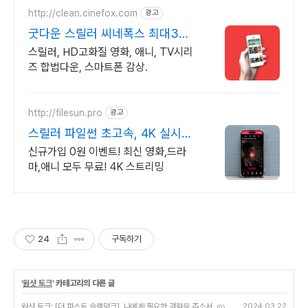
http://clean.cinefox.com
광고
굿다운 스릴러 씨네폭스 최대3만
원+10%추가적립
스릴러, HD고화질 영화, 애니, TV시리
즈 합법다운, 스마트폰 감상.
http://filesun.pro
광고
스릴러 파일썬 초고속, 4K 실시간
보기!
신규가입 0원 이벤트! 최신 영화,드라
마,애니 모두 무료! 4K 스트리밍
24
구독하기
'
원샷 토크
' 카테고리의 다른 글
원샷 토크: [더 퍼스트 슬램덩크], 나에게 필요한 경험을 주소서
2024.03.22
(0)