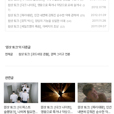
원샷 토크: [다크 나이트], 영웅으로 죽거나 악당으로 오래 살거나
(1
2012.07.18
7)
원샷 토크: [파리대왕], 인간 내면에 감춰진 순수한 악에 관하여
2012.01.09
(25)
원샷 토크: [뮤직 박스], 양심의 기능을 상실한 시대
2011.11.28
(14)
원샷 토크: [세일즈맨의 죽음], 아버지의 초상
2011.09.07
(12)
'원샷 토크'의 다른글
현재글
원샷 토크: [코드네임 콘돌], 권력 그리고 언론
관련글
원샷 토크: [더 퍼스트
원샷 토크: [다크 나이트],
원샷 토크: [파리대왕], 인간
슬램덩크], 나에게 필요한
영웅으로 죽거나 악당으로
내면에 감춰진 순수한 악에