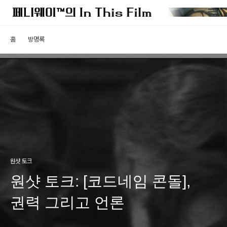
홈
방명록
원샷 토크
원샷 토크: [코드네임 콘돌],
권력 그리고 언론