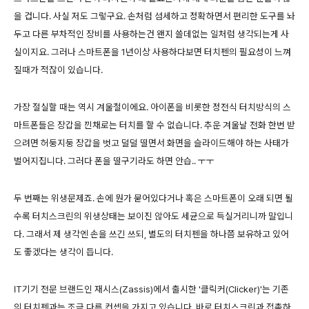
을 겁니다. 사실 저도 그렇구요. 손처럼 섬세하고 정확하면서 편리한 도구를 놔
두고 다른 부차적인 장비를 사용하는건 왠지 쓸데없는 일처럼 생각되는게 사
실이지요. 그러나 스마트폰을 1년이상 사용하다보면 터치펜의 필요성이 느껴
질때가 적잖이 있습니다.
가장 절실할 때는 역시 겨울철이에요. 아이폰을 비롯한 정전식 터치방식의 스
마트폰들은 장갑을 낀채로는 터치를 할 수 없습니다. 추운 겨울날 전화 한번 받
으려면 허둥지둥 장갑을 벗고 덜덜 떨면서 화면을 슬라이드해야 하는 사태가
벌어지집니다. 그러다 폰을 떨구기라도 하면 안습.. ㅜㅜ
두 번째는 위생문제죠. 손에 뭔가 묻어있다거나 혹은 스마트폰이 오래 되면 될
수록 터치스크린의 위생상태는 보이진 않아도 세균으로 득실거리니까 말입니
다. 그래서 제 생각엔 손을 쓰긴 쓰되, 별도의 터치펜을 하나쯤 보유하고 있어
도 좋겠다는 생각이 듭니다.
IT기기 전문 브랜드인 재시스(Zassis)에서 출시한 '클릭커(Clicker)'는 기존
의 터치펜과는 조금 다른 컨셉을 가지고 있습니다. 바로 터치스크린과 접촉하