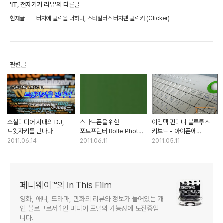
'IT, 전자기기 리뷰'의 다른글
현재글
터치에 클릭을 더하다, 스타일러스 터치펜 클릭커 (Clicker)
관련글
소셜미디어 시대의 DJ,
스마트폰을 위한
이엠텍 펀미니 블루투스
트윗자키를 만나다
포토프린터 Bolle Photo
키보드 - 아이폰에
BP-100
키보드를 달다
2011.06.14
2011.06.11
2011.05.11
페니웨이™의 In This Film
영화, 애니, 드라마, 만화의 리뷰와 정보가 들어있는 개
인 블로그로서 1인 미디어 포털의 가능성에 도전중입
니다.