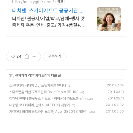
http://m.skygift7.com/
광고
터치펜! 스카이기프트 공공기관 우
선구매 대상기업
터치펜! 관공서/기업/학교/단체-행사 맞
춤제작 주문-인쇄-출고/ 가격+품질+고
객만족도 BEST/ 지금 바로 전화주세
요!
24
구독하기
'
IT, 전자기기 리뷰
' 카테고리의 다른 글
소셜미디어 시대의 DJ, 트윗자키를 만나다
2011.06.14
(2)
스마트폰을 위한 포토프린터 Bolle Photo BP-100
2011.06.11
(6)
이엠텍 펀미니 블루투스 키보드 - 아이폰에 키보드를 달다
2011.05.11
(18)
대용량 보조배터리, 알테지(ALTEGY) 개봉기
2011.04.02
(5)
가격대비 최강의 울트라씬 노트북, Acer 3820TZ 개봉기
2011.03.03
(24)