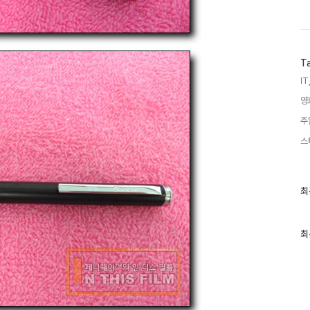
T
IT
영
주
스
최
최
근
글
과
인
최
기
글