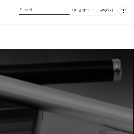
페니웨이™의 In This Film
구독하기