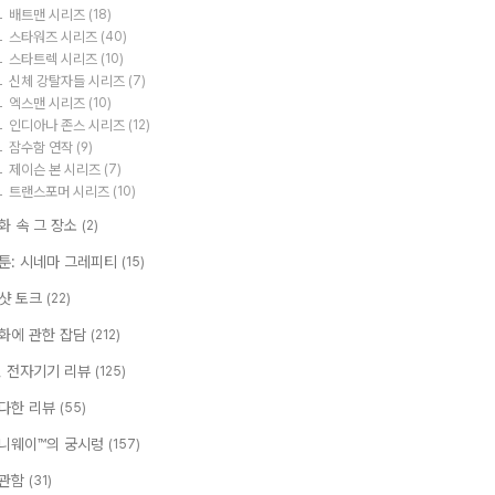
배트맨 시리즈
(18)
스타워즈 시리즈
(40)
스타트렉 시리즈
(10)
신체 강탈자들 시리즈
(7)
엑스맨 시리즈
(10)
인디아나 존스 시리즈
(12)
잠수함 연작
(9)
제이슨 본 시리즈
(7)
트랜스포머 시리즈
(10)
화 속 그 장소
(2)
툰: 시네마 그레피티
(15)
샷 토크
(22)
화에 관한 잡담
(212)
T, 전자기기 리뷰
(125)
다한 리뷰
(55)
니웨이™의 궁시렁
(157)
관함
(31)