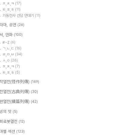
ㅈ,ㅊ,ㅋ
(17)
ㅌ,ㅍ,ㅎ
(11)
기동전사 건담 연대기
(11)
라마, 공연
(26)
서, 만화
(100)
#~Z
(6)
ㄱ,ㄴ,ㄷ
(16)
ㄹ,ㅁ,ㅂ
(34)
ㅅ,ㅇ
(26)
ㅈ,ㅊ,ㅋ
(7)
ㅌ,ㅍ,ㅎ
(5)
작열전(怪作列傳)
(149)
전열전(古典列傳)
(30)
편열전(續篇列傳)
(42)
빙의 맛
(5)
퍼로봇열전
(12)
마별 섹션
(123)