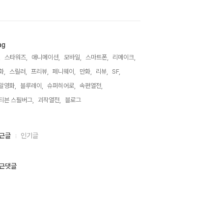
ag
,
스타워즈,
애니메이션,
모바일,
스마트폰,
리메이크,
화,
스릴러,
프리뷰,
페니웨이,
만화,
리뷰,
SF,
말영화,
블루레이,
슈퍼히어로,
속편열전,
티븐 스필버그,
괴작열전,
블로그,
근글
인기글
근댓글