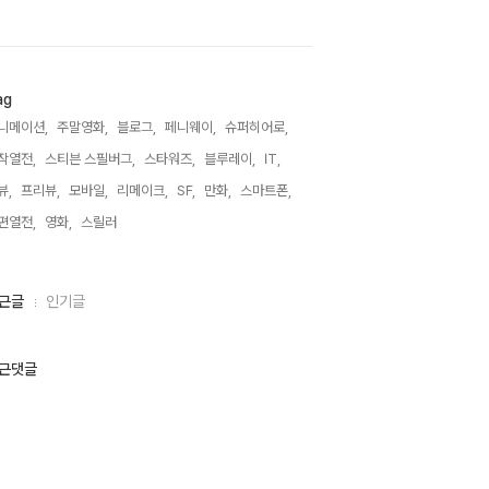
ag
니메이션,
주말영화,
블로그,
페니웨이,
슈퍼히어로,
작열전,
스티븐 스필버그,
스타워즈,
블루레이,
IT,
뷰,
프리뷰,
모바일,
리메이크,
SF,
만화,
스마트폰,
편열전,
영화,
스릴러,
근글
인기글
근댓글