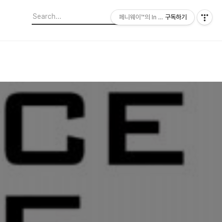
페니웨이™의 In This Film
구독하기