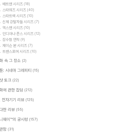
배트맨 시리즈
(18)
스타워즈 시리즈
(40)
스타트렉 시리즈
(10)
신체 강탈자들 시리즈
(7)
엑스맨 시리즈
(10)
인디아나 존스 시리즈
(12)
잠수함 연작
(9)
제이슨 본 시리즈
(7)
트랜스포머 시리즈
(10)
화 속 그 장소
(2)
툰: 시네마 그레피티
(15)
샷 토크
(22)
화에 관한 잡담
(212)
T, 전자기기 리뷰
(125)
다한 리뷰
(55)
니웨이™의 궁시렁
(157)
관함
(31)