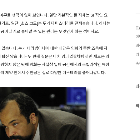
머무를 생각이 없어 보입니다. 일단 기본적인 틀 자체는 SF적인 요
얘기죠. 일단 [소스 코드]는 두가지 미스테리를 던져놓습니다. 하나는
T
인공이 과거로 돌아갈 수 있는 원리는 무엇인가 하는 점이지요.
애
괴
에 있습니다. 누가 테러범이냐에 대한 대답은 영화의 중반 즈음에 자
리
어렵진 않습니다- 두 번째 질문은 마치 양파껍질처럼 까면 새로운 의
속
다양하지 않은 탓에 영화는 사실상 밀폐 공간에서의 스릴러적인 특성
두 가지 제약 안에서 주인공은 실로 다양한 미스테리를 풀어나갑니다.
최
최
근
글
과
인
최
기
글