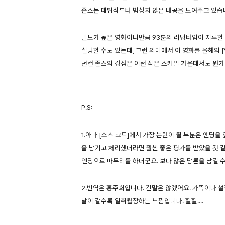
존스는 데뷔작부터 범상치 않은 내공을 보여주고 있습
밀도가 높은 영화이니만큼 93분의 러닝타임이 지루할
실망할 수도 있는데, 그런 의미에서 이 영화를 올해의 
던컨 존스의 강점은 이런 작은 스케일 가운데서도 뭔가
P.S:
1.아마 [소스 코드]에서 가장 논란이 될 부분은 엔딩을
을 남기고 처리했더라면 훨씬 좋은 평가를 받았을 것 같
엔딩으로 마무리를 하더군요. 보다 많은 담론을 남길 
2.번역은 홍주희입니다. 긴말은 않겠어요. 가뜩이나 
날이 갈수록 일취월장하는 느낌입니다. 헐헐....