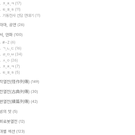
ㅈ,ㅊ,ㅋ
(17)
ㅌ,ㅍ,ㅎ
(11)
기동전사 건담 연대기
(11)
라마, 공연
(26)
서, 만화
(100)
#~Z
(6)
ㄱ,ㄴ,ㄷ
(16)
ㄹ,ㅁ,ㅂ
(34)
ㅅ,ㅇ
(26)
ㅈ,ㅊ,ㅋ
(7)
ㅌ,ㅍ,ㅎ
(5)
작열전(怪作列傳)
(149)
전열전(古典列傳)
(30)
편열전(續篇列傳)
(42)
빙의 맛
(5)
퍼로봇열전
(12)
마별 섹션
(123)