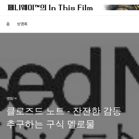
홈
방명록
영화/ㅋ
클로즈드 노트 - 잔잔한 감동
추구하는 구식 멜로물