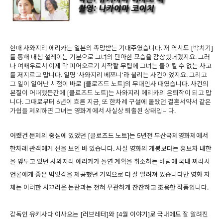
한때 사와지리 에리카는 일본의 촉망받는 기대주였습니다. 저 역시도 [박치기]
를 통해 내심 설레이는 기분으로 그녀의 단아한 모습을 감상했더랬지요. 그러
나 여배우로서 이제 막 피어오르기 시작할 무렵에 그녀는 돌이킬 수 없는 사고
를 저지르고 맙니다. 일명 '사와지리 베쯔니'라 불리는 사건이었지요. 그리고
그 일이 일어난 시점이 바로 [클로즈드 노트]의 무대인사 때였습니다. 사건의
본질이 어떠했든간에 [클로즈드 노트]는 사와지리 에리카의 은퇴작이 되고 맙
니다. 그때로부터 6년이 흐른 지금, 또 한차례 구설에 올랐던 결혼서약서 같은
가쉽을 제외하면 그녀는 영화계에서 사실상 퇴출된 상태입니다.
어쨌건 문제의 중심에 있었던 [클로즈드 노트]는 5년전 부산국제영화제에서
한차례 관객에게 선을 보인 바 있습니다. 사실 영화의 개봉보다는 홍보차 내한
을 앞두고 있던 사와지리 에리카가 돌연 계획을 취소하는 바람에 국내 찌라시
언론에게 좋은 먹잇감을 제공했던 기억으로 더 잘 알려져 있습니다만 영화 자
체는 이러한 시끄러운 논란과는 전혀 무관하게 잔잔하고 조용한 작품입니다.
감독인 유키사다 이사오는 [러브레터]와 [4월 이야기]로 국내에도 잘 알려진