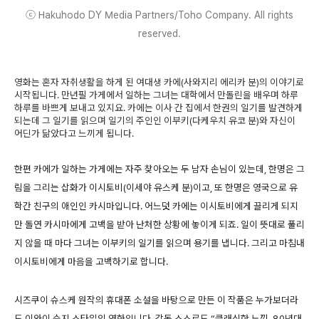
ⓒ Hakuhodo DY Media Partners/Toho Company. All rights
reserved.
영화는 혼자 자취생활을 하게 된 여대생 카에(사와지리 에리카 분)의 이야기로
시작됩니다. 만년필 가게에서 일하는 그녀는 대학에서 만돌린을 배우며 하루
하루를 바쁘게 보내고 있지요. 카에는 이사 간 집에서 한권의 일기를 발견하게
되는데 그 일기를 읽으며 일기의 주인인 이부키(다케우치 유코 분)와 자신이
어딘가 닮았다고 느끼게 됩니다.
한편 카에가 일하는 가게에는 자주 찾아오는 두 남자 손님이 있는데, 한명은 그
림을 그리는 삽화가 이시토비(이세야 유스케 분)이고, 또 한명은 영국으로 유
학간 친구의 애인인 카시마입니다. 어느덧 카에는 이시토비에게 끌리게 되지
만 돌연 카시마에게 고백을 받아 난처한 상황에 놓이게 되죠. 일이 뜻대로 풀리
지 않을 때 마다 그녀는 이부키의 일기를 읽으며 용기를 냅니다. 그리고 마침내
이시토비에게 마음을 고백하기로 합니다.
시즈쿠이 슈스케 원작의 휴대폰 소설을 바탕으로 만든 이 작품은 누가보더라
도 이와이 슌지 스타일의 영화입니다. 감독 스스로도 “클래식한 느낌, 80년대