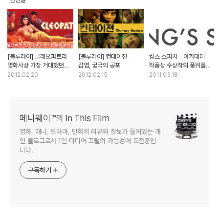
[블루레이] 클레오파트라 -
[블루레이] 컨테이젼 -
킹스 스피치 - 아카데미
영화사상 가장 거대했던
감염, 궁극의 공포
작품상 수상작의 품위를
영화
느끼다
2012.02.20
2012.02.15
2011.03.18
페니웨이™의 In This Film
영화, 애니, 드라마, 만화의 리뷰와 정보가 들어있는 개
인 블로그로서 1인 미디어 포털의 가능성에 도전중입
니다.
구독하기