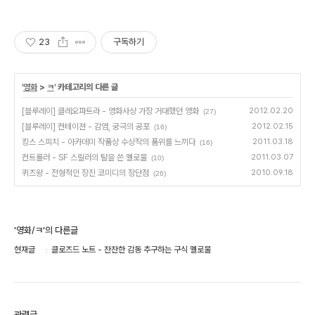
23
구독하기
'
영화
>
ㅋ
' 카테고리의 다른 글
[블루레이] 클레오파트라 - 영화사상 가장 거대했던 영화
2012.02.20
(27)
[블루레이] 컨테이젼 - 감염, 궁극의 공포
2012.02.15
(16)
킹스 스피치 - 아카데미 작품상 수상작의 품위를 느끼다
2011.03.18
(16)
컨트롤러 - SF 스릴러의 탈을 쓴 멜로물
2011.03.07
(10)
퀴즈왕 - 전형적인 장진 코미디의 장단점
2010.09.18
(26)
'영화/ㅋ'의 다른글
현재글
클로즈드 노트 - 잔잔한 감동 추구하는 구식 멜로물
관련글