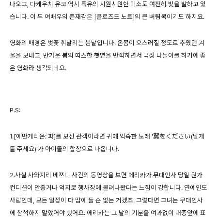
나오고, 다케우치 유코 역시 특유의 시원시원한 미소도 여전히 빛을 발하고 있
습니다. 이 두 여배우의 존재감은 [클로즈드 노트]의 큰 버팀목이기도 하지요.
영화의 배경은 벚꽃 휘날리는 봄날입니다. 온몸이 으스러질 정도로 추웠던 겨
울을 보내고, 반가운 봄의 따스한 햇볕을 만끽하면서 극장 나들이를 하기에 좋
은 영화라 생각되네요.
P.S:
1.[에반게리온: 파]를 보신 관객이라면 귀에 익숙한 노래 '翼をください(날개
를 주세요)'가 아이들의 합창으로 나옵니다.
2.사실 사와지리 베쯔니 사건의 동영상을 보면 에리카가 무대인사 당일 뭔가
컨디션이 안좋거나 억지로 행사장에 불려나왔다는 느낌이 강합니다. 연예인도
사람인데, 모든 일정이 다 맘에 들 순 없는 거겠죠. 그렇다면 그녀는 무대인사
에 참석하지 말았어야 했어요. 에리카는 그 날의 기분을 여과없이 대중앞에 표