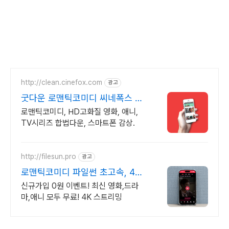
http://clean.cinefox.com
광고
굿다운 로맨틱코미디 씨네폭스 최
대3만원+10%추가적립
로맨틱코미디, HD고화질 영화, 애니,
TV시리즈 합법다운, 스마트폰 감상.
http://filesun.pro
광고
로맨틱코미디 파일썬 초고속, 4K
실시간 보기!
신규가입 0원 이벤트! 최신 영화,드라
마,애니 모두 무료! 4K 스트리밍