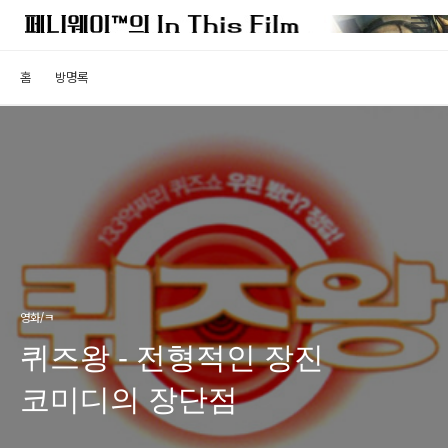
홈
방명록
영화/ㅋ
퀴즈왕 - 전형적인 장진
코미디의 장단점