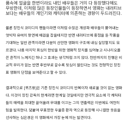
품속에 얼굴을 한번이라도 내민 배우들은 거의 다 등장했다해도
무방한데, 이처럼 많은 등장인물들이 등장하면서 영화는 내러티브
보다는 배우들의 개인기와 캐릭터에 의존하는 경향이 두드러진다.
물론 장진식 코미디의 팬들이라면 이처럼 수많은 개성파 배우들이 뿜어내는
엇박자 유머의 향연에 배꼽을 잡을테지만 반면 내러티브에 중점을 둔 작품을
기대하는 일반 관객이라면 다분히 산만한 영화의 구조에 내심 실망할지도 모
르겠다. 나름 마지막 회심의 한방을 위한 영화적 장치를 심어놓고 시나리오를
쓴 흔적이 느껴지긴 하나 그 효과는 생각처럼 크지 않다. 전반까지의 진행은 비
교적 무리가 없는 반면 후반부로 갈수록 뒷심이 딸린다는 것도 전형적인 장진
표 영화의 단점을 보여준다고 할 수 있다.
결과적으로 [퀴즈왕]은 기존 장진식 코미디의 반복이자 새로울 것이 없는 영화
다. 이것이 장진 감독의 한계라면 한계일 것일테지만 연극적 요소에 각 캐릭터
들의 매력을 최대한 끌어올려 무대를 이끄는 그의 연출력은 이번에도 여전히
힘을 발휘한다. 덧붙여 무표정한 우울증 환자 역으로 등장해 시니컬한 웃음을
선사하는 심은경은 이 영화에서 가장 눈에 띄는 발견이다.