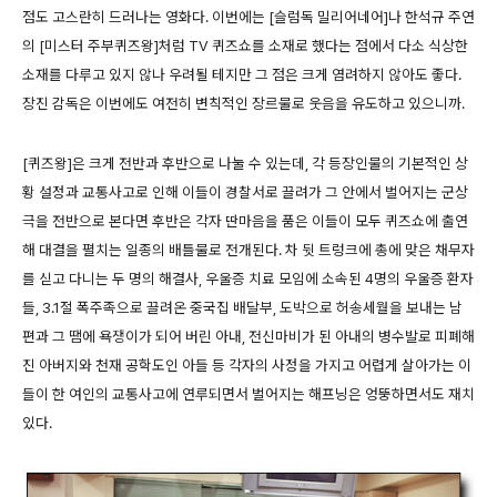
점도 고스란히 드러나는 영화다. 이번에는 [슬럼독 밀리어네어]나 한석규 주연
의 [미스터 주부퀴즈왕]처럼 TV 퀴즈쇼를 소재로 했다는 점에서 다소 식상한
소재를 다루고 있지 않나 우려될 테지만 그 점은 크게 염려하지 않아도 좋다.
장진 감독은 이번에도 여전히 변칙적인 장르물로 웃음을 유도하고 있으니까.
[퀴즈왕]은 크게 전반과 후반으로 나눌 수 있는데, 각 등장인물의 기본적인 상
황 설정과 교통사고로 인해 이들이 경찰서로 끌려가 그 안에서 벌어지는 군상
극을 전반으로 본다면 후반은 각자 딴마음을 품은 이들이 모두 퀴즈쇼에 출연
해 대결을 펼치는 일종의 배틀물로 전개된다. 차 뒷 트렁크에 총에 맞은 채무자
를 싣고 다니는 두 명의 해결사, 우울증 치료 모임에 소속된 4명의 우울증 환자
들, 3.1절 폭주족으로 끌려온 중국집 배달부, 도박으로 허송세월을 보내는 남
편과 그 땜에 욕쟁이가 되어 버린 아내, 전신마비가 된 아내의 병수발로 피폐해
진 아버지와 천재 공학도인 아들 등 각자의 사정을 가지고 어렵게 살아가는 이
들이 한 여인의 교통사고에 연루되면서 벌어지는 해프닝은 엉뚱하면서도 재치
있다.