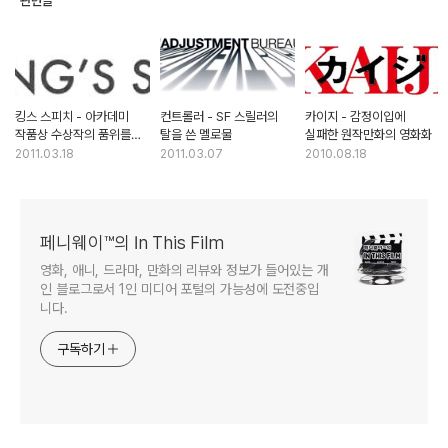
관련글
킹스 스피치 - 아카데미
컨트롤러 - SF 스릴러의
카이지 - 감정이입에
작품상 수상작의 품위를
탈을 쓴 멜로물
실패한 원작만화의 영화화
느끼다
2011.03.18
2011.03.07
2010.08.18
페니웨이™의 In This Film
영화, 애니, 드라마, 만화의 리뷰와 정보가 들어있는 개
인 블로그로서 1인 미디어 포털의 가능성에 도전중입
니다.
구독하기