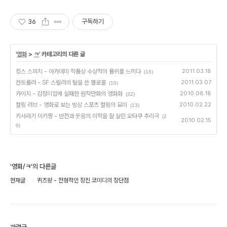
36
구독하기
'
영화
>
ㅋ
' 카테고리의 다른 글
킹스 스피치 - 아카데미 작품상 수상작의 품위를 느끼다
2011.03.18
(16)
컨트롤러 - SF 스릴러의 탈을 쓴 멜로물
2011.03.07
(10)
카이지 - 감정이입에 실패한 원작만화의 영화화
2010.08.18
(32)
컬링 러브 - 영화로 보는 빙상 스포츠 컬링의 묘미
2010.02.22
(13)
키사라기 미키짱 - 반전과 웃음의 미학을 잘 살린 오타쿠 추리극
(2
2010.02.15
0)
'영화/ㅋ'의 다른글
현재글
퀴즈왕 - 전형적인 장진 코미디의 장단점