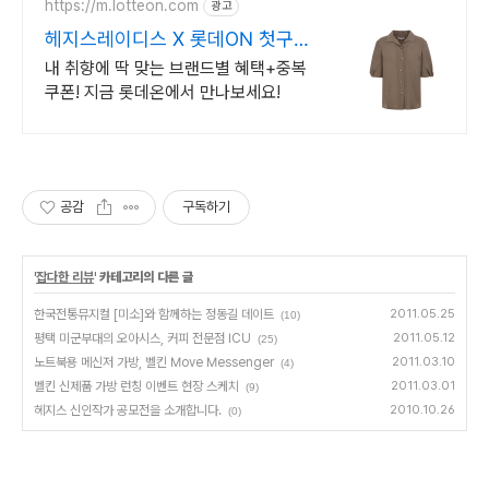
https://m.lotteon.com
광고
헤지스레이디스 X 롯데ON 첫구매
최대 5천원 혜택!
내 취향에 딱 맞는 브랜드별 혜택+중복
쿠폰! 지금 롯데온에서 만나보세요!
공감
구독하기
'
잡다한 리뷰
' 카테고리의 다른 글
한국전통뮤지컬 [미소]와 함께하는 정동길 데이트
2011.05.25
(10)
평택 미군부대의 오아시스, 커피 전문점 ICU
2011.05.12
(25)
노트북용 메신저 가방, 벨킨 Move Messenger
2011.03.10
(4)
벨킨 신제품 가방 런칭 이벤트 현장 스케치
2011.03.01
(9)
헤지스 신인작가 공모전을 소개합니다.
2010.10.26
(0)