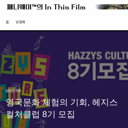
홈
방명록
잡다한 리뷰
영국문화 체험의 기회, 헤지스
컬처클럽 8기 모집