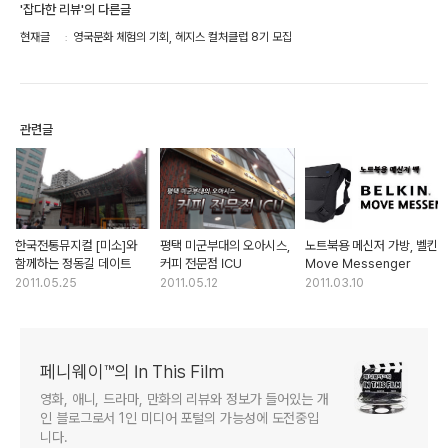
'잡다한 리뷰'의 다른글
현재글
영국문화 체험의 기회, 헤지스 컬처클럽 8기 모집
관련글
한국전통뮤지컬 [미소]와
평택 미군부대의 오아시스,
노트북용 메신저 가방, 벨킨
함께하는 정동길 데이트
커피 전문점 ICU
Move Messenger
2011.05.25
2011.05.12
2011.03.10
페니웨이™의 In This Film
영화, 애니, 드라마, 만화의 리뷰와 정보가 들어있는 개
인 블로그로서 1인 미디어 포털의 가능성에 도전중입
니다.