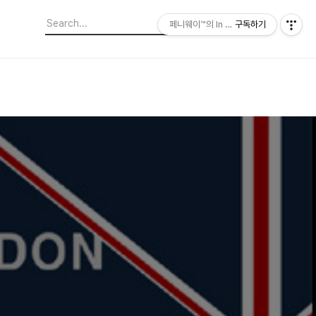
페니웨이™의 In This Film
구독하기