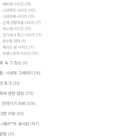
배트맨 시리즈
(18)
스타워즈 시리즈
(40)
스타트렉 시리즈
(10)
신체 강탈자들 시리즈
(7)
엑스맨 시리즈
(10)
인디아나 존스 시리즈
(12)
잠수함 연작
(9)
제이슨 본 시리즈
(7)
트랜스포머 시리즈
(10)
화 속 그 장소
(2)
툰: 시네마 그레피티
(15)
샷 토크
(22)
화에 관한 잡담
(212)
T, 전자기기 리뷰
(125)
다한 리뷰
(55)
니웨이™의 궁시렁
(157)
관함
(31)