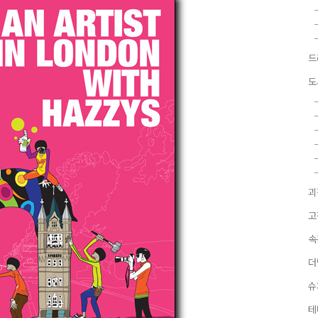
드
도
괴
고
속
더
슈
테