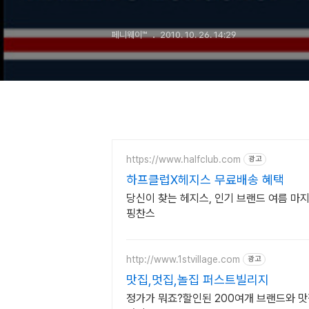
페니웨이™
2010. 10. 26. 14:29
https://www.halfclub.com
광고
하프클럽X헤지스 무료배송 혜택
당신이 찾는 헤지스, 인기 브랜드 여름 마지막
핑찬스
http://www.1stvillage.com
광고
맛집,멋집,놀집 퍼스트빌리지
정가가 뭐죠?할인된 200여개 브랜드와 