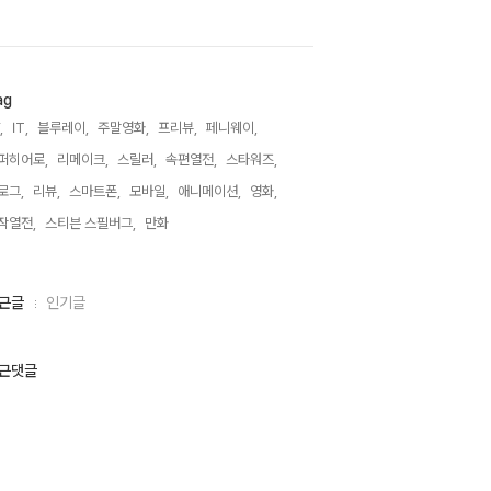
ag
,
IT,
블루레이,
주말영화,
프리뷰,
페니웨이,
퍼히어로,
리메이크,
스릴러,
속편열전,
스타워즈,
로그,
리뷰,
스마트폰,
모바일,
애니메이션,
영화,
작열전,
스티븐 스필버그,
만화,
근글
인기글
근댓글