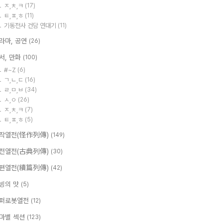
ㅈ,ㅊ,ㅋ
(17)
ㅌ,ㅍ,ㅎ
(11)
기동전사 건담 연대기
(11)
라마, 공연
(26)
서, 만화
(100)
#~Z
(6)
ㄱ,ㄴ,ㄷ
(16)
ㄹ,ㅁ,ㅂ
(34)
ㅅ,ㅇ
(26)
ㅈ,ㅊ,ㅋ
(7)
ㅌ,ㅍ,ㅎ
(5)
작열전(怪作列傳)
(149)
전열전(古典列傳)
(30)
편열전(續篇列傳)
(42)
빙의 맛
(5)
퍼로봇열전
(12)
마별 섹션
(123)