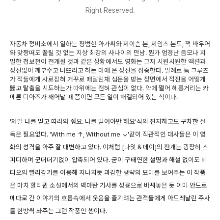
Right Reserved.
자동차 정비소에서 일하는 평범한 아가씨와 제이슨 본, 제임스 본드, 잭 바우어
와 맞짱떠도 꿀릴 것 없는 지상 최강의 사나이의 만남. 뭔가 엄청난 음모나 치
밀한 첩보전이 전개될 것과 같은 상황에서도 영화는 그저 시원시원한 액션과
정신없이 깨부수고 터뜨리고 하는 데에 온 정신을 집중한다. 일례로 톰 크루즈
가 적들에게 사로잡혀 거꾸로 매달린채 심문을 받는 장면에서 적진을 어떻게
뚫고 탈출을 시도하는가 따위에는 전혀 관심이 없다. 약에 쩔어 헤롱거리는 카
메론 디아즈가 깨어날 때 쯤이면 모든 일이 해결되어 있는 식이다.
'제발 나를 믿고 따라와 줘요. 나를 믿어야만 해요'식의 진지하고도 구차한 설
득은 필요없다. 'With me ↑, Without me ↓'같이 직관적인 대사들은 이 영
화의 성격을 아주 잘 대변하고 있다. 이처럼 [나잇 & 데이]의 전개는 굉장히 스
피디하며 군더더기없이 압축되어 있다. 굳이 구태연한 설명과 해설 없이도 비
디오의 빨리감기를 이용해 지나치듯 과감한 생략의 묘미를 보여주는 이 작품
은 마치 할리퀸 소설에서의 백마탄 기사를 성룡으로 바꿔놓은 듯 이미 안드로
메다로 간 이야기의 흐름속에서 웃음을 즐기려는 관객들에게 아드레날린 주사
를 한방씩 놔주는 그런 작품인 셈이다.