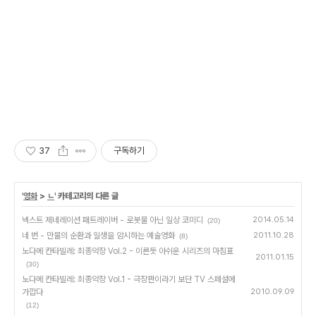
37
구독하기
'
영화
>
ㄴ
' 카테고리의 다른 글
넥스트 제네레이션 패트레이버 - 로봇물 아닌 일상 코미디
2014.05.14
(20)
네 번 - 만물의 순환과 일생을 암시하는 예술영화
2011.10.28
(8)
노다메 칸타빌레: 최종악장 Vol.2 - 이른듯 아쉬운 시리즈의 마침표
2011.01.15
(30)
노다메 칸타빌레: 최종악장 Vol.1 - 극장판이라기 보단 TV 스페셜에
가깝다
2010.09.09
(12)