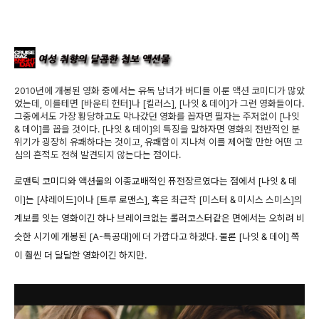
2010년에 개봉된 영화 중에서는 유독 남녀가 버디를 이룬 액션 코미디가 많았
었는데, 이를테면 [바운티 헌터]나 [킬러스], [나잇 & 데이]가 그런 영화들이다.
그중에서도 가장 황당하고도 막나갔던 영화를 꼽자면 필자는 주저없이 [나잇
& 데이]를 꼽을 것이다. [나잇 & 데이]의 특징을 말하자면 영화의 전반적인 분
위기가 굉장히 유쾌하다는 것이고, 유쾌함이 지나쳐 이를 제어할 만한 어떤 고
심의 흔적도 전혀 발견되지 않는다는 점이다.
로맨틱 코미디와 액션물의 이종교배적인 퓨전장르였다는 점에서 [나잇 & 데
이]는 [샤레이드]이나 [트루 로맨스], 혹은 최근작 [미스터 & 미시스 스미스]의
계보를 잇는 영화이긴 하나 브레이크없는 롤러코스터같은 면에서는 오히려 비
슷한 시기에 개봉된 [A-특공대]에 더 가깝다고 하겠다. 물론 [나잇 & 데이] 쪽
이 훨씬 더 달달한 영화이긴 하지만.