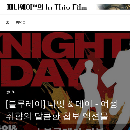
홈
방명록
영화/ㄴ
[블루레이] 나잇 & 데이 - 여성
취향의 달콤한 첩보 액션물