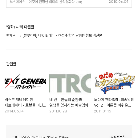
노스페이스 - 이것이 진정한 의미의 산악영화다
2010.06.04
(18)
'영화/ㄴ'의 다른글
현재글
[블루레이] 나잇 & 데이 - 여성 취향의 달콤한 첩보 액션물
관련글
넥스트 제네레이션
네 번 - 만물의 순환과
노다메 칸타빌레: 최종악장
패트레이버 - 로봇물 아닌
일생을 암시하는 예술영화
Vol.2 - 이른듯 아쉬운
일상 코미디
시리즈의 마침표
2014.05.14
2011.10.28
2011.01.15