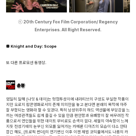
ⓒ 20th Century Fox Film Corporation/ Regency
Enterprises. All Right Reserved.
■ Knight and Day: Scope
또 다른 프로모션 동영상.
엄밀히 말해 [나잇 & 데이]는 헛점투성이에 내러티브의 구성도 부실한 작품이
지만 오로지 팝콘영화로서의 존재 의의만을 놓고 본다면 본래의 목적에 아주
잘 부합되는 영화라 할 수 있겠다. 특히 남성위주의 하드 액션물에 부담감을 느
끼는 여성관객들도 쉽게 즐길 수 있을 만큼 편안함과 유쾌함이 잘 버무려진 작
품으로서 연인들을 위한 데이트 무비로도 손색이 없다. 세월의 야속함이 느껴
지듯 전성기때의 눈부신 외모를 잃어가는 카메론 디아즈의 모습이 다소 안타
깝긴 해도, [트로픽 썬더]의 연기변신 이후 이젠 제법 코믹물에서도 나름의 카