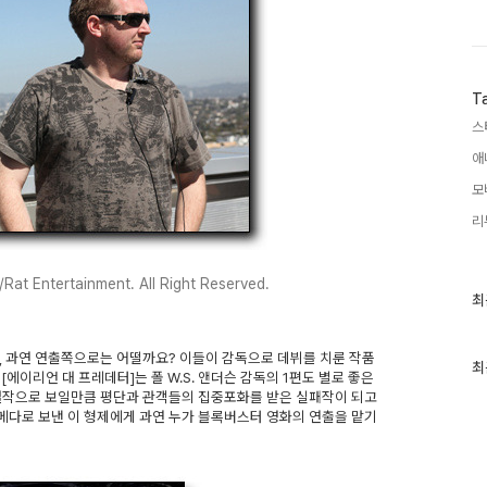
T
스
애
모
리
/Rat Entertainment. All Right Reserved.
최
최
근
글
과
, 과연 연출쪽으로는 어떨까요? 이들이 감독으로 데뷔를 치룬 작품
인
최
 [에이리언 대 프레데터]는 폴 W.S. 앤더슨 감독의 1편도 별로 좋은
기
차 걸작으로 보일만큼 평단과 관객들의 집중포화를 받은 실패작이 되고
글
메다로 보낸 이 형제에게 과연 누가 블록버스터 영화의 연출을 맡기