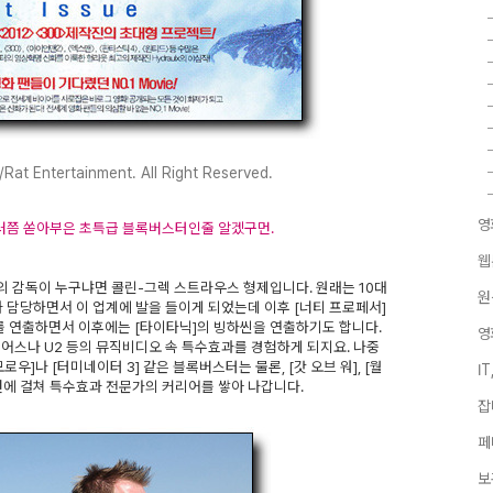
/Rat Entertainment. All Right Reserved.
영
달러쯤 쏟아부은 초특급 블록버스터인줄 알겠구먼.
웹
의 감독이 누구냐면 콜린-그렉 스트라우스 형제입니다. 원래는 10대
원
 담당하면서 이 업계에 발을 들이게 되었는데 이후 [너티 프로페서]
를 연출하면서 이후에는 [타이타닉]의 빙하씬을 연출하기도 합니다.
영
어스나 U2 등의 뮤직비디오 속 특수효과를 경험하게 되지요. 나중
로우]나 [터미네이터 3] 같은 블록버스터는 물론, [갓 오브 워], [월
I
면에 걸쳐 특수효과 전문가의 커리어를 쌓아 나갑니다.
잡
페
보