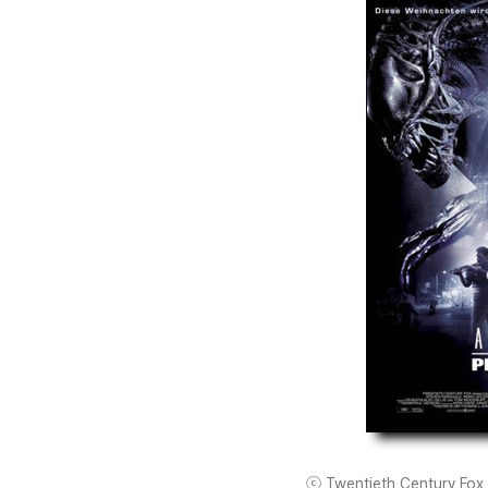
ⓒ Twentieth Century Fox F