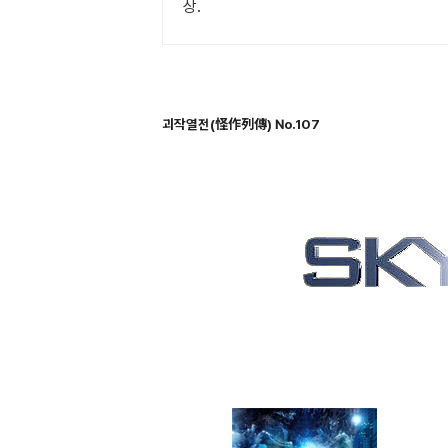
상.
괴작열전(怪作列傳) No.107