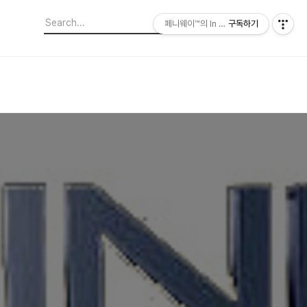
페니웨이™의 In This Film
구독하기