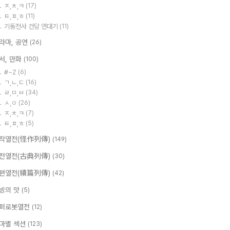
ㅈ,ㅊ,ㅋ
(17)
ㅌ,ㅍ,ㅎ
(11)
기동전사 건담 연대기
(11)
라마, 공연
(26)
서, 만화
(100)
#~Z
(6)
ㄱ,ㄴ,ㄷ
(16)
ㄹ,ㅁ,ㅂ
(34)
ㅅ,ㅇ
(26)
ㅈ,ㅊ,ㅋ
(7)
ㅌ,ㅍ,ㅎ
(5)
작열전(怪作列傳)
(149)
전열전(古典列傳)
(30)
편열전(續篇列傳)
(42)
빙의 맛
(5)
퍼로봇열전
(12)
마별 섹션
(123)