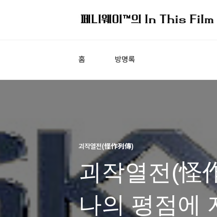
홈
방명록
괴작열전(怪作列傳)
괴작열전(怪作
나의 평점에