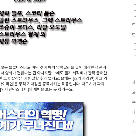
드
도
그렇듯 블록버스터도 아닌 것이 마치 몇억달러를 들인 대작인냥 관객
해서 영화가 괜찮다는 건 아니지만 그래도 왠지 제작비가 잔뜩 들어간
그 허탈감은 이루 말할 수가 없지요. 올해는 [스카이 라인]이 그 역
괴
스카이라인]은 무척 기대감을 증폭시키는 작품입니다. 대도시가 파괴
[인디펜던스 데이]의 재림을 보는 듯 하거든요.
고
속
더
슈
테