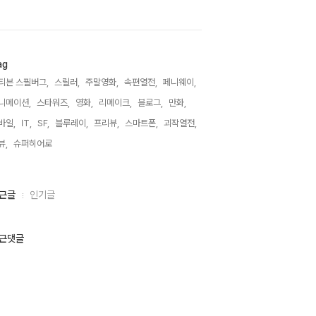
ag
티븐 스필버그,
스릴러,
주말영화,
속편열전,
페니웨이,
니메이션,
스타워즈,
영화,
리메이크,
블로그,
만화,
바일,
IT,
SF,
블루레이,
프리뷰,
스마트폰,
괴작열전,
뷰,
슈퍼히어로,
근글
인기글
근댓글