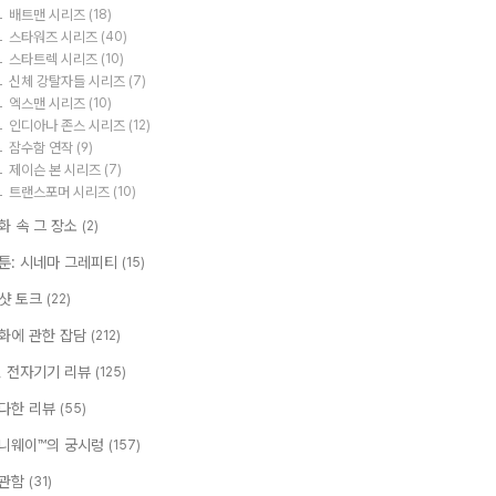
배트맨 시리즈
(18)
스타워즈 시리즈
(40)
스타트렉 시리즈
(10)
신체 강탈자들 시리즈
(7)
엑스맨 시리즈
(10)
인디아나 존스 시리즈
(12)
잠수함 연작
(9)
제이슨 본 시리즈
(7)
트랜스포머 시리즈
(10)
화 속 그 장소
(2)
툰: 시네마 그레피티
(15)
샷 토크
(22)
화에 관한 잡담
(212)
T, 전자기기 리뷰
(125)
다한 리뷰
(55)
니웨이™의 궁시렁
(157)
관함
(31)