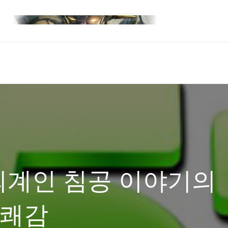
 외계인 침공 이야기의
 쾌감