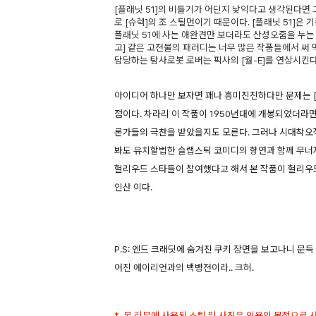
[플래닛 51]의 비틀기가 어딘지 낯익다고 생각된다면 
로 [슈렉]의 조 스틸먼이기 때문이다. [플래닛 51]은
플래닛 51에 사는 애완견만 보더라도 산성오줌을 누는 에
고] 같은 고전물의 패러디는 너무 많은 작품들에서 써 
담당하는 탐사로봇 로버는 픽사의 [월-E]를 연상시킨다
아이디어 하나만 보자면 꽤나 흥미진진하다만 문제는 [
점이다. 차라리 이 작품이 1950년대에 개봉되었더라
론가들의 극찬을 받았을지도 모른다. 그러나 시대착오
봐도 유치할법한 슬랩스틱 코미디의 향연과 함께 무너져
헐리우드 스타들이 참여했다고 해서 본 작품이 헐리우드 
인산 이다.
P.S: 엔드 크래딧에 숨겨진 쿠키 장면을 보고나니 문
어진 에이리언과의 백병전이라.. 크허.
* 본 리뷰에 사용된 스틸 및 사진은 인용의 목적으로