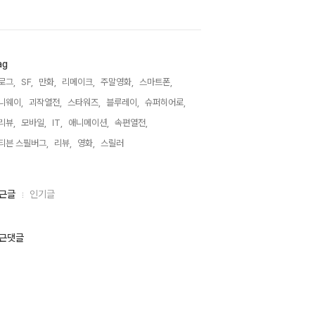
ag
로그,
SF,
만화,
리메이크,
주말영화,
스마트폰,
니웨이,
괴작열전,
스타워즈,
블루레이,
슈퍼히어로,
리뷰,
모바일,
IT,
애니메이션,
속편열전,
티븐 스필버그,
리뷰,
영화,
스릴러,
근글
인기글
근댓글