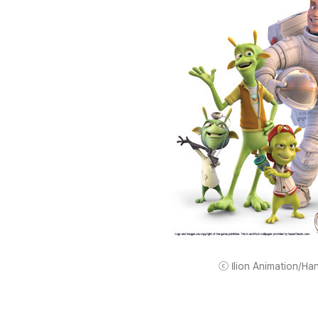
ⓒ Ilion Animation/Han