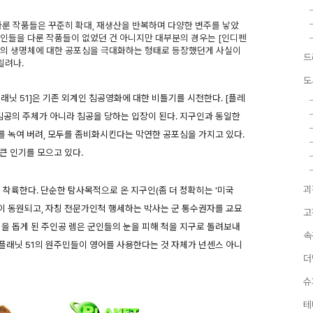
 다룬 작품들은 꾸준히 확대, 재생산을 반복하며 다양한 변주를 낳았
인 외계인들을 다룬 작품들이 없었던 건 아니지만 대부분의 경우는 [인디펜
지의 생명체에 대한 공포심을 극대화하는 형태로 등장했던게 사실이
드
일려나.
도
닛 51]은 기존 외계인 침공영화에 대한 비틀기를 시전한다. [플레
 침공의 주체가 아니라 침공을 당하는 입장이 된다. 지구인과 동일한
 녹여 버려, 모두를 좀비화시킨다는 막연한 공포심을 가지고 있다.
큰 인기를 모으고 있다.
괴
 착륙한다. 단순한 탐사목적으로 온 지구인(좀 더 정확히는 '미국
군이 동원되고, 자칭 전문가인척 행세하는 박사는 군 통수권자를 교묘
고
척을 돕게 된 주인공 렘은 군인들의 눈을 피해 척을 지구로 돌려보내
속
피 플래닛 51의 원주민들이 영어를 사용한다는 것 자체가 넌센스 아니
더
슈
테