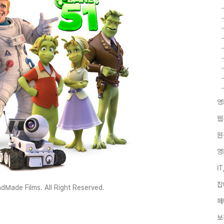
영
웹
원
영
I
잡
dMade Films. All Right Reserved.
페
보