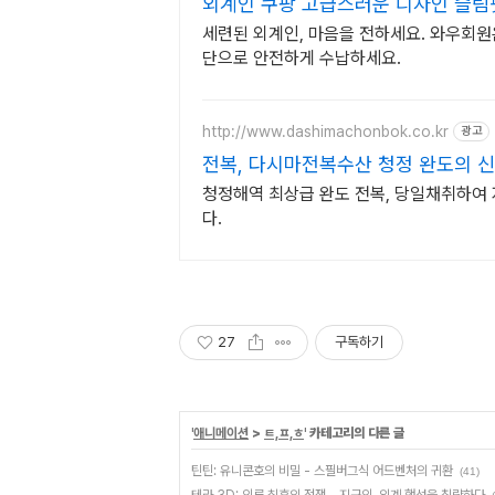
외계인 쿠팡 고급스러운 디자인 슬림
세련된 외계인, 마음을 전하세요. 와우회원은
단으로 안전하게 수납하세요.
http://www.dashimachonbok.co.kr
광고
전복, 다시마전복수산 청정 완도의 
청정해역 최상급 완도 전복, 당일채취하여 자연 그대로 고객님께 보내드립니
다.
27
구독하기
'
애니메이션
>
ㅌ,ㅍ,ㅎ
' 카테고리의 다른 글
틴틴: 유니콘호의 비밀 - 스필버그식 어드벤처의 귀환
(41)