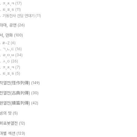
ㅈ,ㅊ,ㅋ
(17)
ㅌ,ㅍ,ㅎ
(11)
기동전사 건담 연대기
(11)
라마, 공연
(26)
서, 만화
(100)
#~Z
(6)
ㄱ,ㄴ,ㄷ
(16)
ㄹ,ㅁ,ㅂ
(34)
ㅅ,ㅇ
(26)
ㅈ,ㅊ,ㅋ
(7)
ㅌ,ㅍ,ㅎ
(5)
작열전(怪作列傳)
(149)
전열전(古典列傳)
(30)
편열전(續篇列傳)
(42)
빙의 맛
(5)
퍼로봇열전
(12)
마별 섹션
(123)