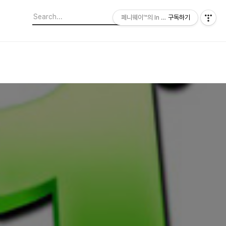
페니웨이™의 In This Film
구독하기