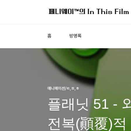
홈
방명록
애니메이션/ㅌ,ㅍ,ㅎ
플래닛 51 -
전복(顚覆)적