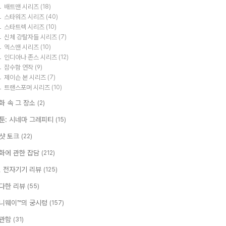
배트맨 시리즈
(18)
스타워즈 시리즈
(40)
스타트렉 시리즈
(10)
신체 강탈자들 시리즈
(7)
엑스맨 시리즈
(10)
인디아나 존스 시리즈
(12)
잠수함 연작
(9)
제이슨 본 시리즈
(7)
트랜스포머 시리즈
(10)
화 속 그 장소
(2)
툰: 시네마 그레피티
(15)
샷 토크
(22)
화에 관한 잡담
(212)
T, 전자기기 리뷰
(125)
다한 리뷰
(55)
니웨이™의 궁시렁
(157)
관함
(31)