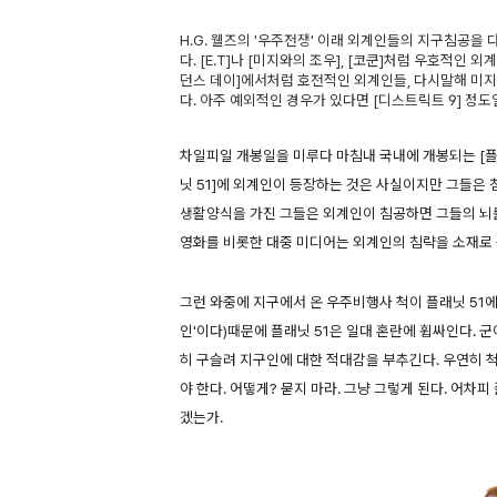
H.G. 웰즈의 '우주전쟁' 이래 외계인들의 지구침공을
다. [E.T]나 [미지와의 조우], [코쿤]처럼 우호적
던스 데이]에서처럼 호전적인 외계인들, 다시말해 미
다. 아주 예외적인 경우가 있다면 [디스트릭트 9] 정도
차일피일 개봉일을 미루다 마침내 국내에 개봉되는 [플래
닛 51]에 외계인이 등장하는 것은 사실이지만 그들은
생활양식을 가진 그들은 외계인이 침공하면 그들의 뇌를
영화를 비롯한 대중 미디어는 외계인의 침략을 소재로 
그런 와중에 지구에서 온 우주비행사 척이 플래닛 51에
인'이다)때문에 플래닛 51은 일대 혼란에 휩싸인다. 
히 구슬려 지구인에 대한 적대감을 부추긴다. 우연히 
야 한다. 어떻게? 묻지 마라. 그냥 그렇게 된다. 어차
겠는가.