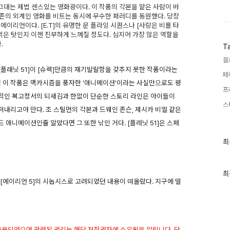
그대는 제법 센스있는 영화광이다. 이 작품의 각본을 맡은 사람이 바
 기존의 외계인 영화를 비트는 동시에 무수한 패러디를 동원했다. 당장
이리언이다. [E.T]의 유명한 문 플라잉 시퀀스나 [사랑은 비를 타
먹은 탓인지 이젠 진부하게 느껴질 정도다. 심지어 가장 많은 역할을
.
T
블
플래닛 51]이 [슈렉]만큼의 재기발랄함을 갖추지 못한 작품이라는
페
면 이 작품은 맥카시즘을 풍자한 '애니메이션'이라는 사실만으로도 평
프
적인 복고정서의 되새김과 한없이 단순한 스토리 라인은 아이들이
스
내리고야 만다. 조 스틸먼의 각본과 드웨인 존슨, 제시카 비엘 같은
애니메이션인줄 알았다면 그 또한 낚인 거다. [플레닛 51]은 스페
최
최
근
글
과
인
최
득 [에이리언 5]의 시놉시스로 고려되었던 내용이 떠올랐다. 지구에 떨
기
글
 사용되었으며 관련된 권리는 해당 저작권자에 소유됨을 알립니다. 단,