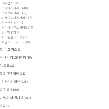
배트맨 시리즈
(18)
스타워즈 시리즈
(40)
스타트렉 시리즈
(10)
신체 강탈자들 시리즈
(7)
엑스맨 시리즈
(10)
인디아나 존스 시리즈
(12)
잠수함 연작
(9)
제이슨 본 시리즈
(7)
트랜스포머 시리즈
(10)
화 속 그 장소
(2)
툰: 시네마 그레피티
(15)
샷 토크
(22)
화에 관한 잡담
(212)
T, 전자기기 리뷰
(125)
다한 리뷰
(55)
니웨이™의 궁시렁
(157)
관함
(31)