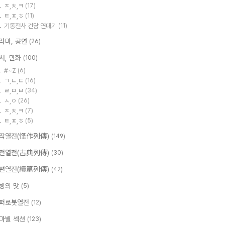
ㅈ,ㅊ,ㅋ
(17)
ㅌ,ㅍ,ㅎ
(11)
기동전사 건담 연대기
(11)
라마, 공연
(26)
서, 만화
(100)
#~Z
(6)
ㄱ,ㄴ,ㄷ
(16)
ㄹ,ㅁ,ㅂ
(34)
ㅅ,ㅇ
(26)
ㅈ,ㅊ,ㅋ
(7)
ㅌ,ㅍ,ㅎ
(5)
작열전(怪作列傳)
(149)
전열전(古典列傳)
(30)
편열전(續篇列傳)
(42)
빙의 맛
(5)
퍼로봇열전
(12)
마별 섹션
(123)