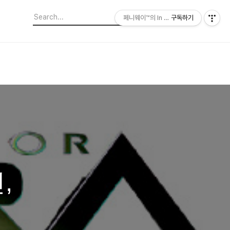
페니웨이™의 In This Film
구독하기
,