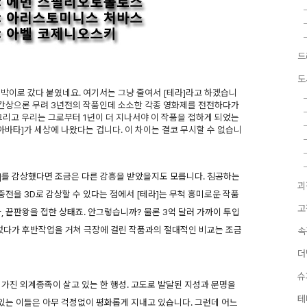
드
도
 붙박이로 갔다 붙였네요. 여기서는 그냥 줄여서 [테라]라고 하겠습니
시간상으론 무려 3년전의 작품인데 소소한 각종 영화제를 전전하다가
그리고 우리는 그로부터 1년이 더 지나서야 이 작품을 접하게 되었는
아바타]가 세상에 나왔다는 겁니다. 이 차이는 결코 무시할 수 없습니
라]를 감상했다면 조금은 다른 감흥을 받았을지도 모릅니다. 침공하는
괴
전을 3D로 감상할 수 있다는 점에서 [테라]는 무척 흥미로운 작품
고
, 끝판왕을 접한 상태죠. 안그렇습니까? 물론 3억 달러 가까이 투입
다가 후반작업을 거쳐 극장에 걸린 작품과의 절대적인 비교는 조금
속
더
슈
 가진 외계종족이 살고 있는 한 행성. 고도로 발달된 지성과 문명을
테
있는 이들은 아무 걱정없이 평화롭게 지내고 있습니다. 그런데 어느