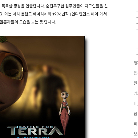
참 독특한 광경을 연출합니다. 순진무구한 원주민들이 지구인들을 신
. 이는 마치 롤랜드 에머리히의 1996년작 [인디펜던스 데이]에서
말론자들의 모습을 보는 듯 합니다.
영
웹
원
영
I
잡
페
보