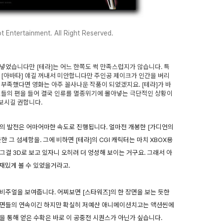
 Entertainment. All Right Reserved.
넣었습니다만 [테라]는 어느 한쪽도 썩 만족스럽지가 않습니다. 특
 [아바타] 얘길 꺼내서 미안합니다만 주인공 제이크가 인간을 버리
 부족했다면 영화는 아주 꼴사나운 작품이 되었겠지요. [테라]가 바
민들의 편을 들어 결국 인류를 멸종위기에 몰아넣는 극단적인 상황이
보시길 권합니다.
의 발전은 어마어마한 속도로 진행됩니다. 얼마전 개봉한 [가디언의
 그 섬세함을. 그에 비하면 [테라]의 CGI 캐릭터는 마치 XBOX용
걸 3D로 보고 있자니 오히려 더 엉성해 보이는 거구요. 그래서 아
 재밌게 볼 수 있었을거라고.
비주얼을 보여줍니다. 어찌보면 [스타워즈]의 한 장면을 보는 듯한
장면들의 연속이긴 하지만 확실히 저예산 애니메이션치고는 액션씬에
을 통해 얻은 수확은 바로 이 공중전 시퀀스가 아닌가 싶습니다.