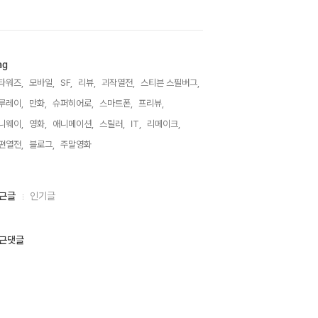
ag
타워즈,
모바일,
SF,
리뷰,
괴작열전,
스티븐 스필버그,
루레이,
만화,
슈퍼히어로,
스마트폰,
프리뷰,
니웨이,
영화,
애니메이션,
스릴러,
IT,
리메이크,
편열전,
블로그,
주말영화,
근글
인기글
근댓글