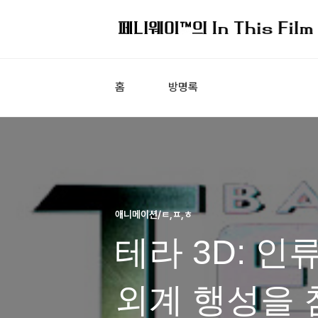
홈
방명록
애니메이션/ㅌ,ㅍ,ㅎ
테라 3D: 인
외계 행성을