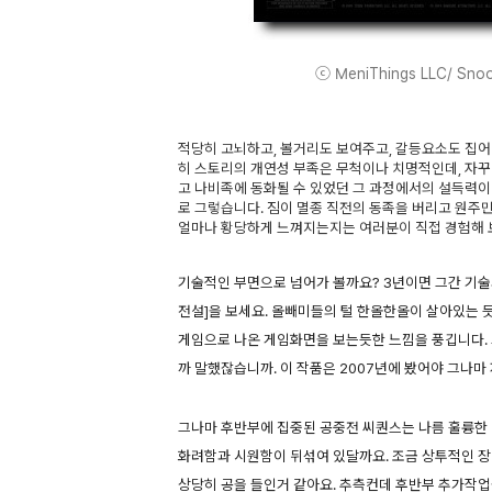
ⓒ MeniThings LLC/ Snoot
적당히 고뇌하고, 볼거리도 보여주고, 갈등요소도 집어
히 스토리의 개연성 부족은 무척이나 치명적인데, 자꾸
고 나비족에 동화될 수 있었던 그 과정에서의 설득력이
로 그렇습니다. 짐이 멸종 직전의 동족을 버리고 원주
얼마나 황당하게 느껴지는지는 여러분이 직접 경험해 
기술적인 부면으로 넘어가 볼까요? 3년이면 그간 기술
전설]을 보세요. 올빼미들의 털 한올한올이 살아있는 듯한
게임으로 나온 게임화면을 보는듯한 느낌을 풍깁니다. 그
까 말했잖습니까. 이 작품은 2007년에 봤어야 그나마
그나마 후반부에 집중된 공중전 씨퀀스는 나름 훌륭한 
화려함과 시원함이 뒤섞여 있달까요. 조금 상투적인 
상당히 공을 들인거 같아요. 추측컨데 후반부 추가작업