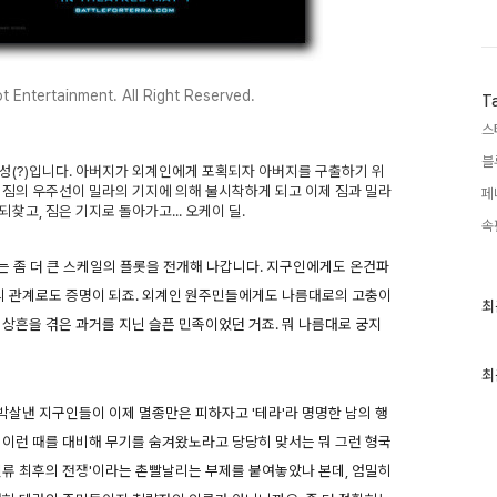
 Entertainment. All Right Reserved.
T
스
블
성(?)입니다. 아버지가 외계인에게 포획되자 아버지를 구출하기 위
 짐의 우주선이 밀라의 기지에 의해 불시착하게 되고 이제 짐과 밀라
페
고, 짐은 기지로 돌아가고... 오케이 딜.
속
는 좀 더 큰 스케일의 플롯을 전개해 나갑니다. 지구인에게도 온건파
제의 관계로도 증명이 되죠. 외계인 원주민들에게도 나름대로의 고충이
최
최
근
 상흔을 겪은 과거를 지닌 슬픈 민족이었던 거죠. 뭐 나름대로 궁지
글
과
인
최
기
글
살낸 지구인들이 이제 멸종만은 피하자고 '테라'라 명명한 남의 행
 이런 때를 대비해 무기를 숨겨왔노라고 당당히 맞서는 뭐 그런 형국
인류 최후의 전쟁'이라는 촌빨날리는 부제를 붙여놓았나 본데, 엄밀히