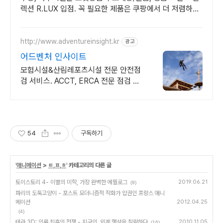
렉션 R.LUX 입점. 꼭 필요한 제품은 쿠팡에서 더 저렴하게,
로켓배송으로 더 빠르게!
http://www.adventureinsight.kr
광고
어드벤처 인사이트
모험시설&산림레포츠시설 전문 안전점
검 서비스. ACCT, ERCA 전문 점검 자
격
54
구독하기
'
애니메이션
>
ㅌ,ㅍ,ㅎ
' 카테고리의 다른 글
토이스토리 4- 이별의 미학, 가장 완벽한 에필로그
2019.06.21
(9)
파리의 도둑고양이 - 포스트 모더니즘적 작화가 압권인 프랑스 애니
메이션
2012.04.25
(4)
테라 3D: 인류 최후의 전쟁 - 지구인, 외계 행성을 침략하다
2010.11.05
(16)