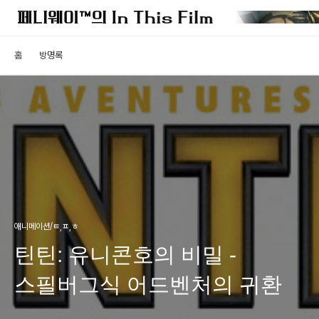
홈
방명록
애니메이션/ㅌ,ㅍ,ㅎ
틴틴: 유니콘호의 비밀 -
스필버그식 어드벤처의 귀환