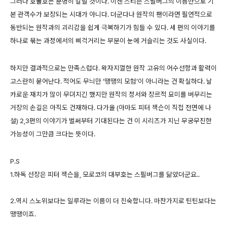
그러나 호불호는 분명히 갈릴 것이다. 이젠 스티븐 스필버그의 이름만으로 기
본 관객수가 보장되는 시대가 아니다. 더군다나 원작의 팬이라면 필연적으로
동반되는 원작과의 괴리감을 쉽게 극복하기가 힘들 수 있다. 세 편의 이야기를
하나로 묶는 과정에서의 삐걱거리는 부분이 눈에 거슬리는 것도 사실이다.
하지만 결과적으로는 만족스럽다. 왁자지껄한 원작 고유의 어수선함과 활력이
고스란히 묻어난다. 적어도 무늬만 ‘땡땡의 모험’이 아니라는 건 확실하다. 날
카로운 재치가 많이 무뎌지긴 했지만 원작의 정서와 장르적 묘미를 버무리는
거장의 손길은 아직도 건재하다. 다가올 (아마도 피터 잭슨이 직접 전면에 나
설) 2,3편의 이야기가 벌써부터 기대된다는 건 이 시리즈가 지닌 무궁무진한
가능성이 그만큼 크다는 뜻이다.
P.S
1.하독 선장은 피터 잭슨을, 모로코의 대부호는 스필버그를 닮았더군요..
2.역시 스노위보다는 밀루라는 이름이 더 친숙합니다. 마찬가지로 틴틴보다는
땡땡이죠.