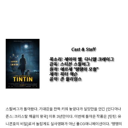
스필버그가 돌아왔다. 기대감을 잔뜩 키워 놓았다가 실망만을 안긴 [인디아나
존스: 크리스탈 해골의 왕국] 이후 3년만이다. 이번에 돌아온 작품은 [틴틴: 유
니콘호의 비밀]로서 놀랍게도 실사영화가 아닌 풀CG애니메이션이다. ‘땡땡의