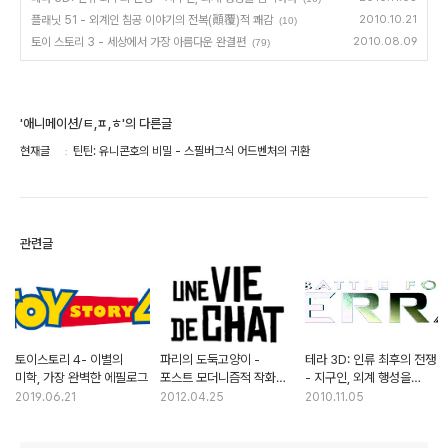
플래닛 51 - 외계인 침공 이야기의 전복(顚覆)적 쾌감
2010.10.21
(10)
토이 스토리 3 - 세상에서 가장 아름다운 완결편
2010.08.09
(79)
'애니메이션/ㅌ,ㅍ,ㅎ'의 다른글
현재글
틴틴: 유니콘호의 비밀 - 스필버그식 어드벤처의 귀환
관련글
토이스토리 4- 이별의
파리의 도둑고양이 -
테라 3D: 인류 최후의 전쟁
미학, 가장 완벽한 에필로그
포스트 모더니즘적 작화가
- 지구인, 외계 행성을
압권인 프랑스 애니메이션
침략하다
2019.06.21
2012.04.25
2010.11.05