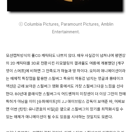
ⓒ Columbia Pictures, Paramount Pictures, Amblin
Entertainment.
모션캡쳐방식의 풀CG 캐릭터도 나쁘지 않다. 매우 사실감이 넘쳐나며 평면상
의 2D 캐릭터를 3D로 전환시킨 리모델링의 결과물도 여름에 개봉했던 [개구
쟁이 스머프]에 비하면 그 만족도가 하늘과 땅 차이다. 오히려 애니메이션이라
는 매체적 특장점을 활용한 스필버그 특유의 역동감 넘치는 앵글과 롱테이크
액션은 근래 보아온 스필버그 영화 중에서도 가장 스필버그다운 느낌을 선사
한다. 80년대 클래식한 스필버그식 어드벤처의 미장센이 더 이상 그만의 전매
특허가 아님을 이미 [슈퍼에이트]의 J.J 애이브람스 감독이 보여준 바, 어찌보
면 이번 [틴틴: 유니콘호의 비밀]은 앞으로 스필버그의 장기를 최적화시킬 수
있는 매체가 애니메이션이 될 수도 있음을 시사하는 것일지도 모른다.