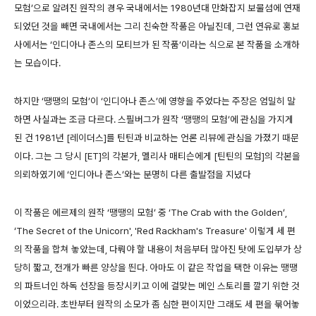
모험’으로 알려진 원작의 경우 국내에서는 1980년대 만화잡지 보물섬에 연재
되었던 것을 빼면 국내에서는 그리 친숙한 작품은 아닐진데, 그런 연유로 홍보
사에서는 ‘인디아나 존스의 모티브가 된 작품’이라는 식으로 본 작품을 소개하
는 모습이다.
하지만 ‘땡땡의 모험’이 ‘인디아나 존스’에 영향을 주었다는 주장은 엄밀히 말
하면 사실과는 조금 다르다. 스필버그가 원작 ‘땡땡의 모험’에 관심을 가지게
된 건 1981년 [레이더스]를 틴틴과 비교하는 언론 리뷰에 관심을 가졌기 때문
이다. 그는 그 당시 [ET]의 각본가, 멜리사 매티슨에게 [틴틴의 모험]의 각본을
의뢰하였기에 ‘인디아나 존스’와는 분명히 다른 출발점을 지녔다
이 작품은 에르제의 원작 ‘땡땡의 모험’ 중 ‘The Crab with the Golden’,
‘The Secret of the Unicorn', 'Red Rackham's Treasure' 이렇게 세 편
의 작품을 합쳐 놓았는데, 다뤄야 할 내용이 처음부터 많아진 탓에 도입부가 상
당히 짧고, 전개가 빠른 양상을 띈다. 아마도 이 같은 작업을 택한 이유는 땡땡
의 파트너인 하독 선장을 등장시키고 이에 걸맞는 메인 스토리를 깔기 위한 것
이었으리라. 초반부터 원작의 소모가 좀 심한 편이지만 그래도 세 편을 묶어놓