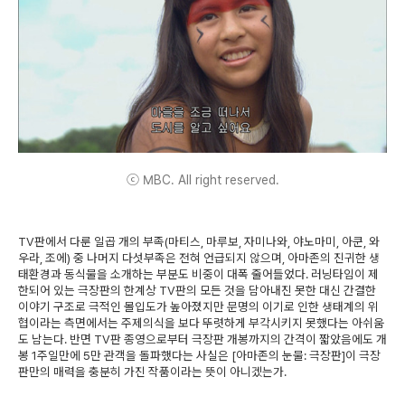
ⓒ MBC. All right reserved.
TV판에서 다룬 일곱 개의 부족(마티스, 마루보, 자미나와, 야노마미, 아쿤, 와
우라, 조에) 중 나머지 다섯부족은 전혀 언급되지 않으며, 아마존의 진귀한 생
태환경과 동식물을 소개하는 부분도 비중이 대폭 줄어들었다. 러닝타임이 제
한되어 있는 극장판의 한계상 TV판의 모든 것을 담아내진 못한 대신 간결한
이야기 구조로 극적인 몰입도가 높아졌지만 문명의 이기로 인한 생태계의 위
협이라는 측면에서는 주제의식을 보다 뚜렷하게 부각시키지 못했다는 아쉬움
도 남는다. 반면 TV판 종영으로부터 극장판 개봉까지의 간격이 짧았음에도 개
봉 1주일만에 5만 관객을 돌파했다는 사실은 [아마존의 눈물: 극장판]이 극장
판만의 매력을 충분히 가진 작품이라는 뜻이 아니겠는가.