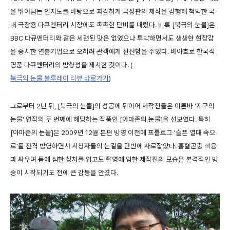
을 뛰어넘는 인지도를 바탕으로 과감하게 극장판의 제작을 감행해 척박한 국
내 극장용 다큐멘터리 시장에도 촉촉한 단비를 내렸다. 비록 [북극의 눈물]은
BBC 다큐멘터리와 같은 세련된 맛은 없었으나 투박하면서도 생생한 현장감
을 중시한 연출기법으로 오히려 관객에게 신선함을 주었다. 바야흐로 한국식
명품 다큐멘터리의 방향성을 제시한 것이다. (
북극의 눈물 블루레이 리뷰 바로가기
)
그로부터 2년 뒤, [북극의 눈물]의 성공에 뒤이어 제작진들은 이른바 '지구의
눈물' 연작의 두 번째에 해당하는 작품인 [아마존의 눈물]을 선보였다. 특히
[아마존의 눈물]은 2009년 12월 본편 방영 이전에 프롤로그 '슬픈 열대 속으
로'를 전격 방영하면서 시청자들의 눈길을 단번에 사로잡았다. 흡혈곤충 삐융
과 싸우며 몸에 심한 상처를 입고도 촬영에 임한 제작진의 모습은 본격적인 방
송이 시작되기도 전에 큰 감동을 안겼다.