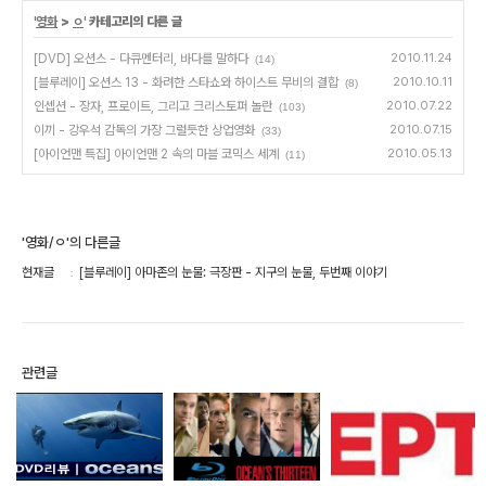
'
영화
>
ㅇ
' 카테고리의 다른 글
[DVD] 오션스 - 다큐멘터리, 바다를 말하다
2010.11.24
(14)
[블루레이] 오션스 13 - 화려한 스타쇼와 하이스트 무비의 결합
2010.10.11
(8)
인셉션 - 장자, 프로이트, 그리고 크리스토퍼 놀란
2010.07.22
(103)
이끼 - 강우석 감독의 가장 그럴듯한 상업영화
2010.07.15
(33)
[아이언맨 특집] 아이언맨 2 속의 마블 코믹스 세계
2010.05.13
(11)
'영화/ㅇ'의 다른글
현재글
[블루레이] 아마존의 눈물: 극장판 - 지구의 눈물, 두번째 이야기
관련글