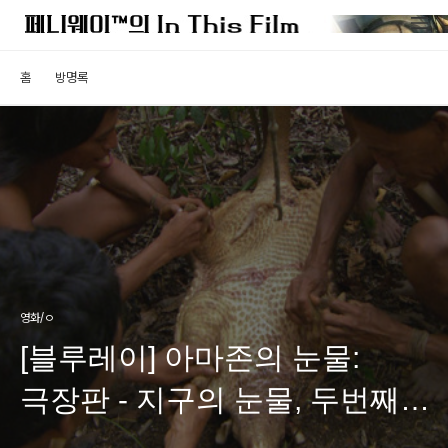
홈
방명록
영화/ㅇ
[블루레이] 아마존의 눈물:
극장판 - 지구의 눈물, 두번째
이야기