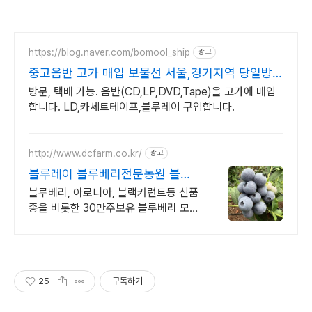
https://blog.naver.com/bomool_ship
광고
중고음반 고가 매입 보물선 서울,경기지역 당일방문
가능
방문, 택배 가능. 음반(CD,LP,DVD,Tape)을 고가에 매입
합니다. LD,카세트테이프,블루레이 구입합니다.
http://www.dcfarm.co.kr/
광고
블루레이 블루베리전문농원 블루
베리묘목 농자재 영양제
블루베리, 아로니아, 블랙커런트등 신품
종을 비롯한 30만주보유 블루베리 모든
자재.
25
구독하기