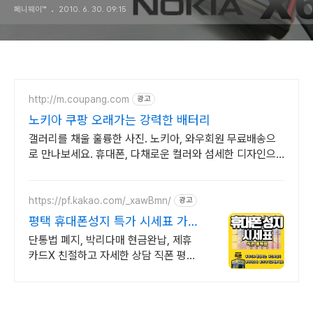
페니웨이™
2010. 6. 30. 09:15
http://m.coupang.com
광고
노키아 쿠팡 오래가는 강력한 배터리
갤러리를 채울 훌륭한 사진. 노키아, 와우회원 무료배송으
로 만나보세요. 휴대폰, 다채로운 컬러와 섬세한 디자인으
로 당신의 개성을 표현하세요.
https://pf.kakao.com/_xawBmn/
광고
평택 휴대폰성지 특가 시세표 가격
비교 꼭 해보세요
단통법 폐지, 박리다매 현금완납, 제휴
카드X 친절하고 자세한 상담 직폰 평택
점 휴대폰성지 시세표 매일확인가능