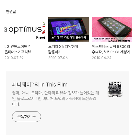
관련글
LG 안드로이드폰
노키아 X6 다양하게
익스프레스 뮤직 5800의
옵티머스Z 프리뷰
활용하기
후속작, 노키아 X6 개봉기
2010.07.29
2010.07.06
2010.06.24
페니웨이™의 In This Film
영화, 애니, 드라마, 만화의 리뷰와 정보가 들어있는 개
인 블로그로서 1인 미디어 포털의 가능성에 도전중입
니다.
구독하기