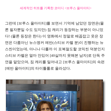
세계적인 히트를 기록한 코미디 <브루스 올마이티>
그런데 [브루스 올마이티]를 보면서 기억에 남았던 장면은(물
론 필자뿐일 수도 있지만) 짐 캐리가 등장하는 부분이 아니었
다! (물론 등장은 한다) 이 영화에서 정말로 배꼽잡고 웃은 장
면은 다름아닌 뉴스엥커 에반(스티브 카렐 분)이 진행하는 뉴
스씬이었는데, 아니나 다를까 이 포복절도할 코믹씬 덕분인지
스티브 카렐은 얼마 안있어 [40살까지 못해본 남자]로 단독 주
연을 맡았으며, 짐 캐리를 밀어내고 [브루스 올마이티]의 속편
[에반 올마이티]의 타이틀롤로 올라섰다.