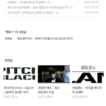
아일랜드 - 마이클 베이의 첫 실패작
2007.08.10
(4)
에이리언 대 프레데터 - 꿈의 대결인가? 유아적 발상인가?
2007.07.25
(4)
인사이드맨 - 은행강도가 은행에 간 까닭은?
2007.07.18
(4)
'영화/ㅇ'의 다른글
현재글
에반 올마이티 - 본래의 장르를 빗나간 값비싼 코미디
관련글
에이리언 2020 - B급 SF
영원한 제국 - 정조
아일랜드 - 마이클 베이의
스릴러의 숨겨진 보석
암살설의 진실
첫 실패작
2007.08.11
2007.08.10
2007.08.10