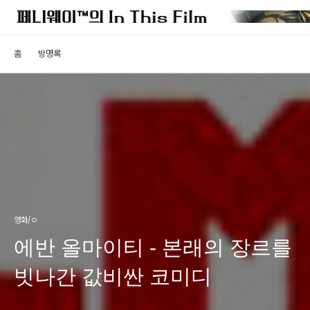
홈
방명록
영화/ㅇ
에반 올마이티 - 본래의 장르를
빗나간 값비싼 코미디