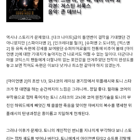
역시나 스토리가 문제였다. [다크 나이트]급의 돌연변이 걸작을 기대했던 건
아니었지만 [스파이더맨 2], [인크레더블 헐크], [슈퍼맨 2: 도너컷], [엑스맨
2] 등 유독 속편에 강세를 보여왔던 슈퍼히어로물의 전통에 비추어 볼때 [아이
언맨 2]에 대한 기대치가 높아지는건 나로서도 어쩔 수 없는 일이다. 더군다나
마블 코믹스의 팬들에게 더할나위 없는 포만감을 안겨주었던 전작의 완성도를
놓고 보면 적어도 속편은 이보다 낫거나 최소한 같아야 하지 않겠는가.
[아이언맨 2]의 초반 1/3, 모나코의 레이싱 경기장에서 위플래시와 토니 스타
크가 첫 대면을 하는 순간까지의 느낌은 그러니까.. 정말 좋다. 팔라듐 코어의
부작용으로 점차 죽어가는 토니 스타크의 고뇌와 코어 원천기술을 토니의 부
친인 하워드에게 빼앗긴 채 쓸쓸한 죽음을 맞이한 아버지의 복수를 맹세한 위
플래시의 탄생과정은 흥미롭고 치밀하게 전개된다.
그러나 이후가 문제다. 토니의 개인적인 번뇌를 지나치게 부각하다 보니 스토
리는 점차 궤도를 벗어나 버린다. 토니에게서 아이언맨 타입2 슈트를 강탈해