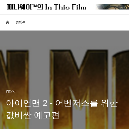
홈
방명록
영화/ㅇ
아이언맨 2 - 어벤저스를 위한
값비싼 예고편