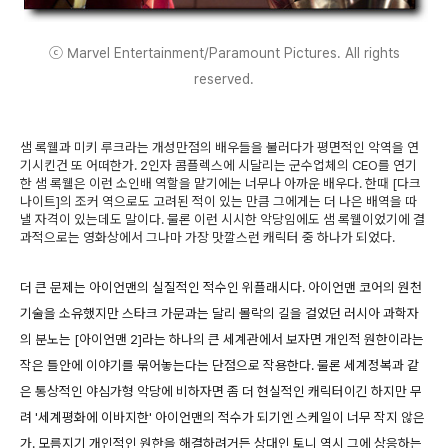
ⓒ Marvel Entertainment/Paramount Pictures. All rights
reserved.
샘 록웰과 미키 루크라는 개성만점의 배우들을 불러다가 평면적인 악역을 연
기시킨건 또 어떠한가. 2인자 콤플렉스에 시달리는 군수업체의 CEO를 연기
한 샘 록웰은 이런 소인배 역할을 맡기에는 너무나 아까운 배우다. 한때 [다크
나이트]의 조커 역으로도 고려된 적이 있는 만큼 그에게는 더 나은 배역을 따
낼 자격이 있는데도 말이다. 물론 이런 시시한 악당임에도 샘 록웰이었기에 결
과적으로는 영화상에서 그나마 가장 맛깔스런 캐릭터 중 하나가 되었다.
더 큰 문제는 아이언맨의 실질적인 적수인 위플래시다. 아이언맨 코어의 원천
기술을 소유했지만 스타크 가문과는 달리 몰락의 길을 걸었던 러시아 과학자
의 분노는 [아이언맨 2]라는 하나의 큰 세계관에서 보자면 개인적 원한이라는
작은 틀안에 이야기를 묶어놓는다는 단점으로 작용한다. 물론 세계정복과 같
은 통상적인 야심가형 악당에 비하자면 좀 더 현실적인 캐릭터이긴 하지만 무
려 '세계평화에 이바지한' 아이언맨의 적수가 되기엔 스케일이 너무 작지 않은
가. 모름지기 개인적인 원한을 해결하려거든 상대인 토니 역시 그에 상응하는