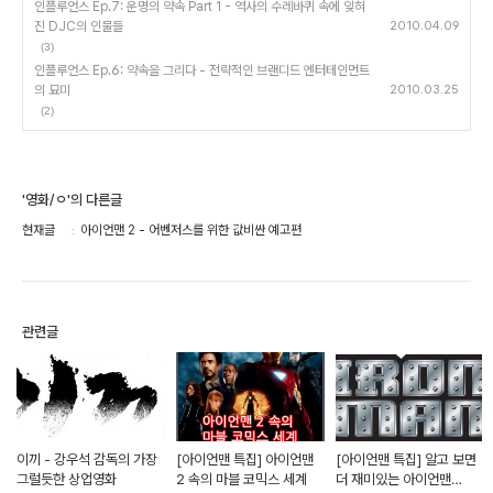
인플루언스 Ep.7: 운명의 약속 Part 1 - 역사의 수레바퀴 속에 잊혀
진 DJC의 인물들
2010.04.09
(3)
인플루언스 Ep.6: 약속을 그리다 - 전략적인 브랜디드 엔터테인먼트
의 묘미
2010.03.25
(2)
'영화/ㅇ'의 다른글
현재글
아이언맨 2 - 어벤저스를 위한 값비싼 예고편
관련글
이끼 - 강우석 감독의 가장
[아이언맨 특집] 아이언맨
[아이언맨 특집] 알고 보면
그럴듯한 상업영화
2 속의 마블 코믹스 세계
더 재미있는 아이언맨