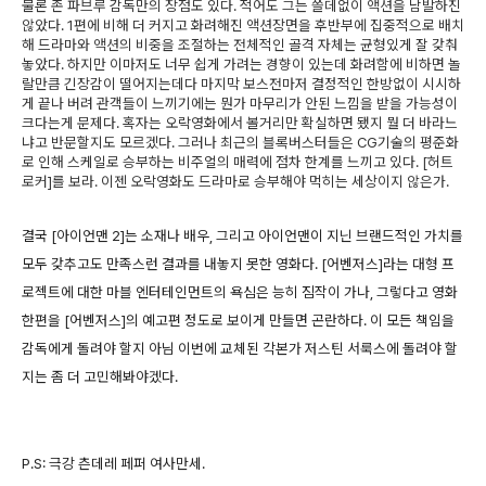
물론 존 파브루 감독만의 장점도 있다. 적어도 그는 쓸데없이 액션을 남발하진
않았다. 1편에 비해 더 커지고 화려해진 액션장면을 후반부에 집중적으로 배치
해 드라마와 액션의 비중을 조절하는 전체적인 골격 자체는 균형있게 잘 갖춰
놓았다. 하지만 이마저도 너무 쉽게 가려는 경향이 있는데 화려함에 비하면 놀
랄만큼 긴장감이 떨어지는데다 마지막 보스전마저 결정적인 한방없이 시시하
게 끝나 버려 관객들이 느끼기에는 뭔가 마무리가 안된 느낌을 받을 가능성이
크다는게 문제다. 혹자는 오락영화에서 볼거리만 확실하면 됐지 뭘 더 바라느
냐고 반문할지도 모르겠다. 그러나 최근의 블록버스터들은 CG기술의 평준화
로 인해 스케일로 승부하는 비주얼의 매력에 점차 한계를 느끼고 있다. [허트
로커]를 보라. 이젠 오락영화도 드라마로 승부해야 먹히는 세상이지 않은가.
결국 [아이언맨 2]는 소재나 배우, 그리고 아이언맨이 지닌 브랜드적인 가치를
모두 갖추고도 만족스런 결과를 내놓지 못한 영화다. [어벤저스]라는 대형 프
로젝트에 대한 마블 엔터테인먼트의 욕심은 능히 짐작이 가나, 그렇다고 영화
한편을 [어벤저스]의 예고편 정도로 보이게 만들면 곤란하다. 이 모든 책임을
감독에게 돌려야 할지 아님 이번에 교체된 각본가 저스틴 서룩스에 돌려야 할
지는 좀 더 고민해봐야겠다.
P.S: 극강 츤데레 페퍼 여사만세.