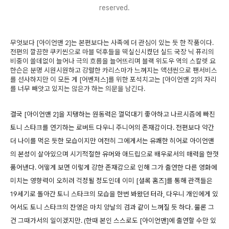
reserved.
무엇보다 [아이언맨 2]는 본편보다는 사족에 더 관심이 있는 듯 한 작품이다.
전편의 깔끔한 쿠키씬으로 마블 덕후들을 떡실신시켰던 실드 국장 닉 퓨리의
비중이 쓸데없이 늘어나 극의 흐름을 늘어뜨리며 블랙 위도우 역의 스칼렛 요
한슨은 분명 시원시원하고 강렬한 카리스마가 느껴지는 액션씬으로 팬서비스
를 선사하지만 이 모든 게 [어벤저스]를 위한 포석치고는 [아이언맨 2]의 자리
를 너무 빼앗고 있지는 않은가 하는 의문을 남긴다.
결국 [아이언맨 2]을 지탱하는 원동력은 껄덕대기 좋아하고 나르시즘에 빠진
토니 스타크를 연기하는 로버트 다우니 주니어의 존재감이다. 전편보다 약간
더 나이를 먹은 듯한 모습이지만 여전히 그에게서는 유쾌한 히어로 아이언맨
의 본성이 살아있으며 시기적절한 유머와 애드립으로 배우로서의 매력을 한껏
품어낸다. 어떻게 보면 이렇게 강한 존재감으로 인해 그가 출연한 다른 영화에
미치는 영향력이 오히려 걱정될 정도인데 이미 [셜록 홈즈]를 통해 관객들은
19세기로 돌아간 토니 스타크의 모습을 한번 봐왔던 터라, 다우니 개인에게 있
어서도 토니 스타크의 잔영은 마치 양날의 검과 같이 느껴질 듯 하다. 물론 그
건 그때가서의 일이겠지만. (한때 본인 스스로도 [아이언맨]에 출연할 수만 있