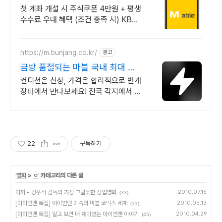
주식쿠폰 최대 5만원
첫 계좌 개설 시 주식쿠폰 4만원 + 평생
수수료 우대 혜택 (조건 충족 시) KB증
권에서 첫 투자 지원받고 평생 수수료
혜택 받으세요!
https://m.bunjang.co.kr/
광고
금방 품절되는 마블 국내 최대 브
랜드 중고거래
컨디션은 신상, 가격은 합리적으로 번개
장터에서 만나보세요! 전국 각지에서 올
라오는 전국구 최다 상품 매일 10만 개
이상의 신규 상품 업로드
22
구독하기
'
영화
>
ㅇ
' 카테고리의 다른 글
이끼 - 강우석 감독의 가장 그럴듯한 상업영화
2010.07.15
(33)
[아이언맨 특집] 아이언맨 2 속의 마블 코믹스 세계
2010.05.13
(11)
[아이언맨 특집] 알고 보면 더 재미있는 아이언맨 이야기
2010.04.29
(45)