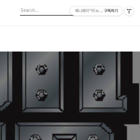
페니웨이™의 In This Film
구독하기