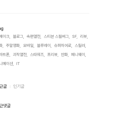
ag
메이크,
블로그,
속편열전,
스티븐 스필버그,
SF,
리뷰,
화,
주말영화,
모바일,
블루레이,
슈퍼히어로,
스릴러,
마트폰,
괴작열전,
스타워즈,
프리뷰,
만화,
페니웨이,
니메이션,
IT,
근글
인기글
근댓글