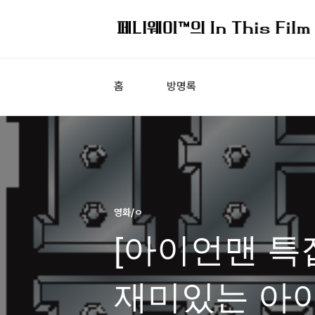
홈
방명록
영화/ㅇ
[아이언맨 특집
재미있는 아