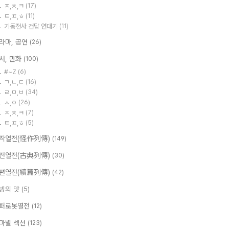
ㅈ,ㅊ,ㅋ
(17)
ㅌ,ㅍ,ㅎ
(11)
기동전사 건담 연대기
(11)
라마, 공연
(26)
서, 만화
(100)
#~Z
(6)
ㄱ,ㄴ,ㄷ
(16)
ㄹ,ㅁ,ㅂ
(34)
ㅅ,ㅇ
(26)
ㅈ,ㅊ,ㅋ
(7)
ㅌ,ㅍ,ㅎ
(5)
작열전(怪作列傳)
(149)
전열전(古典列傳)
(30)
편열전(續篇列傳)
(42)
빙의 맛
(5)
퍼로봇열전
(12)
마별 섹션
(123)