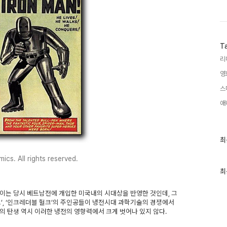
T
리
영
스
애
최
최
근
글
cs. All rights reserved.
과
인
최
기
글
이는 당시 베트남전에 개입한 미국내의 시대상을 반영한 것인데, 그
포’, ‘인크레더블 헐크’의 주인공들이 냉전시대 과학기술의 경쟁에서
의 탄생 역시 이러한 냉전의 영향력에서 크게 벗어나 있지 않다.