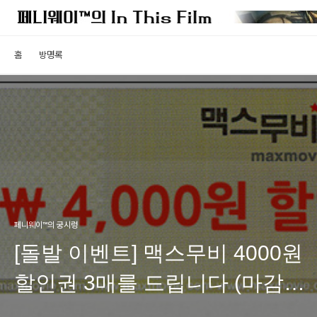
홈
방명록
페니웨이™의 궁시렁
[돌발 이벤트] 맥스무비 4000원
할인권 3매를 드립니다 (마감
및 결과발표)