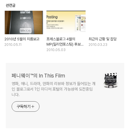
관련글
2010년 5월의 지름보고
프레스블로그 4월의
최근의 근황 및 잡담
MP(밀리언포스팅) 후보로
2010.05.11
2010.03.23
선정되었습니다.
2010.05.03
페니웨이™의 In This Film
영화, 애니, 드라마, 만화의 리뷰와 정보가 들어있는 개
인 블로그로서 1인 미디어 포털의 가능성에 도전중입
니다.
구독하기