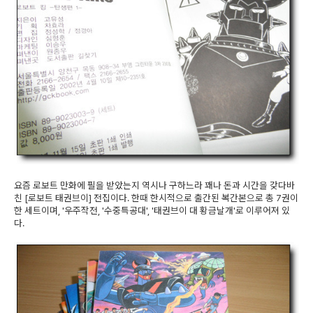
요즘 로보트 만화에 필을 받았는지 역시나 구하느라 꽤나 돈과 시간을 갖다바
친 [로보트 태권브이] 전집이다. 한때 한시적으로 출간된 복간본으로 총 7권이
한 세트이며, '우주작전, '수중특공대', '태권브이 대 황금날개'로 이루어져 있
다.