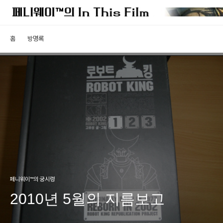
홈
방명록
페니웨이™의 궁시렁
2010년 5월의 지름보고