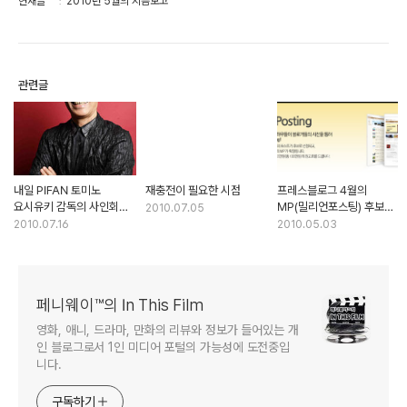
현재글
2010년 5월의 지름보고
관련글
내일 PIFAN 토미노
재충전이 필요한 시점
프레스블로그 4월의
요시유키 감독의 사인회에
MP(밀리언포스팅) 후보로
2010.07.05
참석합니다.
선정되었습니다.
2010.07.16
2010.05.03
페니웨이™의 In This Film
영화, 애니, 드라마, 만화의 리뷰와 정보가 들어있는 개
인 블로그로서 1인 미디어 포털의 가능성에 도전중입
니다.
구독하기