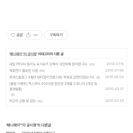
공감
구독하기
'
페니웨이™의 궁시렁
' 카테고리의 다른 글
내일 PIFAN 토미노 요시유키 감독의 사인회에 참석합니다.
2010.07.16
(16)
재충전이 필요한 시점
2010.07.05
(58)
프레스블로그 4월의 MP(밀리언포스팅) 후보로 선정되었습니다.
2010.05.03
(8)
[돌발 이벤트] 맥스무비 4000원 할인권 3매를 드립니다 (마감 및
결과발표)
2010.03.27
(9)
최근의 근황 및 잡담
2010.03.23
(42)
'페니웨이™의 궁시렁'의 다른글