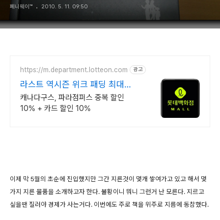
페니웨이™
2010. 5. 11. 09:50
https://m.department.lotteon.com
광고
라스트 역시즌 위크 패딩 최대
74% 할인
캐나다구스, 파라점퍼스 중복 할인
10% + 카드 할인 10%
이제 막 5월의 초순에 진입했지만 그간 지른것이 몇개 쌓여가고 있고 해서 몇
가지 지른 물품을 소개하고자 한다. 불황이니 뭐니 그런거 난 모른다. 지르고
싶을땐 질러야 경제가 사는거다. 이번에도 주로 책을 위주로 지름에 동참했다.