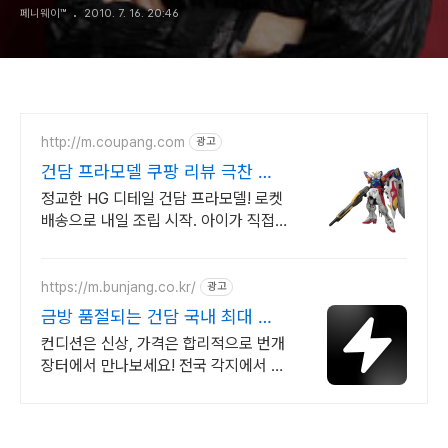
페니웨이™
2010. 7. 16. 20:46
http://m.coupang.com
광고
건담 프라모델 쿠팡 리뷰 극찬 모
델
정교한 HG 디테일 건담 프라모델! 로켓
배송으로 내일 조립 시작. 아이가 직접
만든 뿌듯함! RG급 디테일의 반다이 건
담을 만나보세요.
https://m.bunjang.co.kr/
광고
금방 품절되는 건담 국내 최대 브
랜드 중고거래
컨디션은 신상, 가격은 합리적으로 번개
장터에서 만나보세요! 전국 각지에서 올
라오는 전국구 최다 상품 매일 10만 개
이상의 신규 상품 업로드