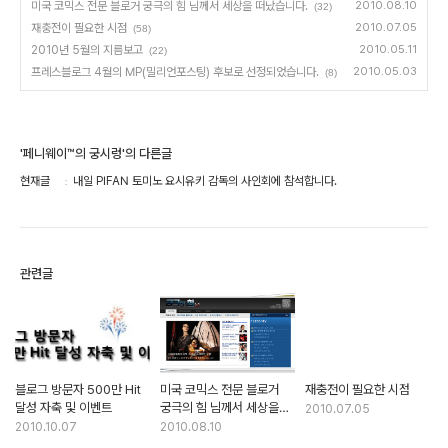
미국 코믹스 전문 블로거 궁극의 힘 님께서 세상을 떠났습니다.
2010.08.10
(32)
재충전이 필요한 시점
2010.07.05
(58)
2010년 5월의 지름보고
2010.05.11
(22)
프레스블로그 4월의 MP(밀리언포스팅) 후보로 선정되었습니다.
2010.05.03
(8)
'페니웨이™의 궁시렁'의 다른글
현재글
내일 PIFAN 토미노 요시유키 감독의 사인회에 참석합니다.
관련글
블로그 방문자 500만 Hit
미국 코믹스 전문 블로거
재충전이 필요한 시점
달성 자축 및 이벤트
궁극의 힘 님께서 세상을
2010.07.05
떠났습니다.
2010.10.07
2010.08.10