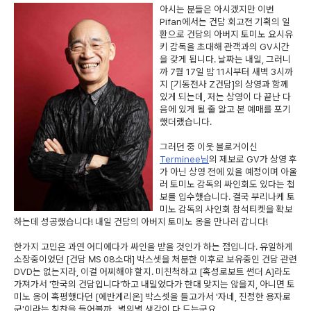
아시는 분들은 아시겠지만 이번
Pifan에서는 건담 회고전 기획의 일
환으로 건담의 아버지 토미노 요시유
키 감독을 초대해 관객과의 GV시간
을 갖게 됩니다. 날짜는 내일, 그러니
까 7월 17일 밤 11시부터 새벽 3시까
지 [기동전사 Z건담]의 상영과 함께
있게 되는데, 저는 상영이 다 끝난 다
음에 있게 될 줄 알고 본 예매를 포기
했더랬습니다.
그러던 중 이웃 블로거이신
Terminee님
의 제보로 GV가 상영 후
가 아닌 상영 전에 있을 예정이며 아울
러 토미노 감독의 싸인회도 있다는 첩
보를 입수했습니다. 결국 부리나케 토
미노 감독의 사인회 참석티켓을 확보
하는데 성공했습니다! 내일 건담의 아버지 토미노 옹을 만나러 갑니다!
한가지 고민은 과연 어디에다가 싸인을 받을 것인가 하는 점입니다. 유일하게
소장중이었던 [건담 MS 08소대] 박스셋을 처분한 이후로 보유중인 건담 관련
DVD는 없는지라, 이걸 어찌해야 할지. 미친척하고 [혹성로보트 썬더 A]라도
가져가서 '한국의 건담입니다'하고 내밀었다가 한대 맞지는 않을지, 아니면 토
미노 옹이 혹평했다던 [에반게리온] 박스셋을 들고가서 '자네, 진정한 용자로
군'이라는 칭찬을 들어볼까.. 별의별 생각이 다 드는군요.