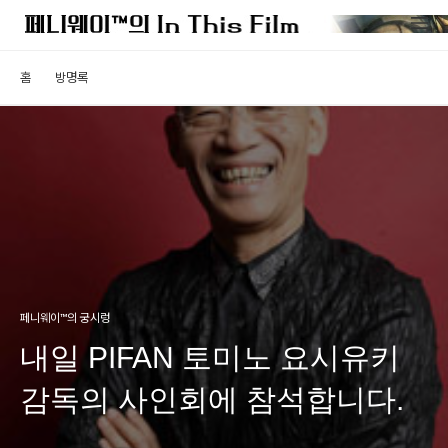
홈
방명록
페니웨이™의 궁시렁
내일 PIFAN 토미노 요시유키
감독의 사인회에 참석합니다.