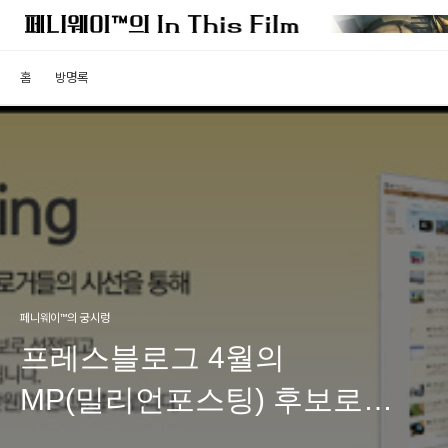
홈
방명록
페니웨이™의 궁시렁
프레스블로그 4월의
MP(밀리언포스팅) 후보로
선정되었습니다.