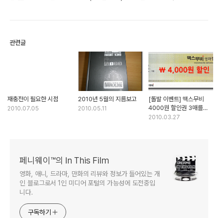
관련글
재충전이 필요한 시점
2010년 5월의 지름보고
[돌발 이벤트] 맥스무비
4000원 할인권 3매를
2010.07.05
2010.05.11
드립니다 (마감 및
2010.03.27
결과발표)
페니웨이™의 In This Film
영화, 애니, 드라마, 만화의 리뷰와 정보가 들어있는 개
인 블로그로서 1인 미디어 포털의 가능성에 도전중입
니다.
구독하기