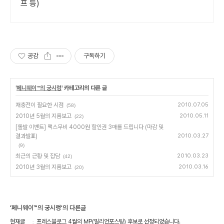
프 등)
공감
구독하기
'
페니웨이™의 궁시렁
' 카테고리의 다른 글
재충전이 필요한 시점
2010.07.05
(58)
2010년 5월의 지름보고
2010.05.11
(22)
[돌발 이벤트] 맥스무비 4000원 할인권 3매를 드립니다 (마감 및
결과발표)
2010.03.27
(9)
최근의 근황 및 잡담
2010.03.23
(42)
2010년 3월의 지름보고
2010.03.16
(20)
'페니웨이™의 궁시렁'의 다른글
현재글
프레스블로그 4월의 MP(밀리언포스팅) 후보로 선정되었습니다.