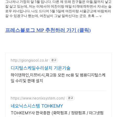
그나저나 가정의 달 5월 입니다. 다른 제 또래 친구들은 아들,딸까지 낳고
잘 살고 있는데, 저는 이제서야 여친이랑 매일 티격태격하면서 지내는 슬
로우 러너입니다. 나도 드디어 5월 5일에 여친이랑 서울근교에 바람쐬러
갈 수 있겠구나 했는데, 여친님이 그날 일하신다는 군요. 흐흑 ㅡㅜ
프레스블로그 MP 추천하러 가기 (클릭)
http://giongisool.co.kr
광고
디지털스케일수리설치 기온기술
하이덴하인,미쯔비시,파고등 모든 nc용 및 범용디지털스케
일 수리및 판매 설치
https://www.neonixsystem.com/
광고
네오닉스시스템 TOHKEMY
TOHKEMY사 한국총판 (화학펌프 / 정량펌프 / 마그넷펌