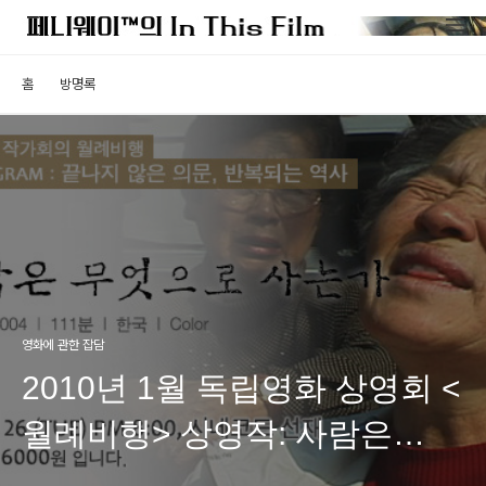
홈
방명록
영화에 관한 잡담
2010년 1월 독립영화 상영회 <
월례비행> 상영작: 사람은
무엇으로 사는가