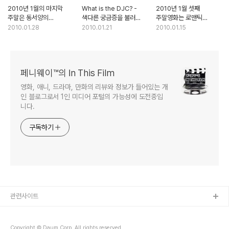
2010년 1월의 마지막
What is the DJC? -
2010년 1월 셋째
주말은 동서양의
색다른 궁금증을 불러
주말영화는 로맨틱
애니메이션과 함께
일으키는 티저 영상
코미디와 함께
2010.01.28
2010.01.21
2010.01.15
페니웨이™의 In This Film
영화, 애니, 드라마, 만화의 리뷰와 정보가 들어있는 개
인 블로그로서 1인 미디어 포털의 가능성에 도전중입
니다.
구독하기
관련사이트
Copyright © Daum Corp. All rights reserved.