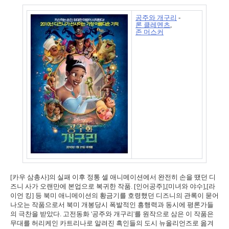
공주와 개구리
-
론 클레멘츠
,
존 머스커
[카우 삼총사]의 실패 이후 정통 셀 애니메이션에서 완전히 손을 땠던 디
즈니 사가 오랜만에 본업으로 복귀한 작품. [인어공주],[미녀와 야수],[라
이언 킹] 등 북미 애니메이션의 황금기를 호령했던 디즈니의 관록이 묻어
나오는 작품으로서 북미 개봉당시 폭발적인 흥행력과 동시에 평론가들
의 극찬을 받았다. 고전동화 '공주와 개구리'를 원작으로 삼은 이 작품은
무대를 허리케인 카트리나로 알려진 흑인들의 도시 뉴올리언즈로 옮겨