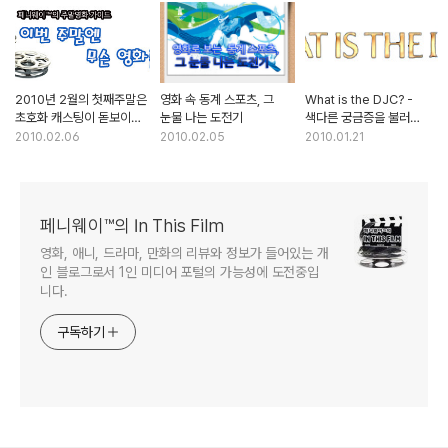
2010년 2월의 첫째주말은
영화 속 동계 스포츠, 그
What is the DJC? -
초호화 캐스팅이 돋보이는
눈물 나는 도전기
색다른 궁금증을 불러
영화와 함께
일으키는 티저 영상
2010.02.06
2010.02.05
2010.01.21
페니웨이™의 In This Film
영화, 애니, 드라마, 만화의 리뷰와 정보가 들어있는 개
인 블로그로서 1인 미디어 포털의 가능성에 도전중입
니다.
구독하기