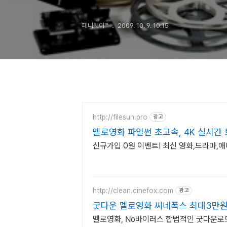
페니웨이™
2009. 10. 9. 10:15
http://filesun.pro
광고
멜로영화 파일썬 초고속, 4K 실시간 
신규가입 0원 이벤트! 최신 영화,드라마,애
http://clean.cinefox.com
광고
굿다운 멜로영화 씨네폭스 최대3만
멜로영화, No바이러스 합법적인 굿다운로