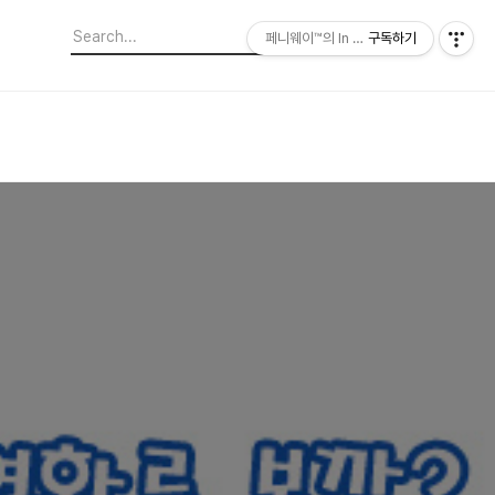
페니웨이™의 In This Film
구독하기