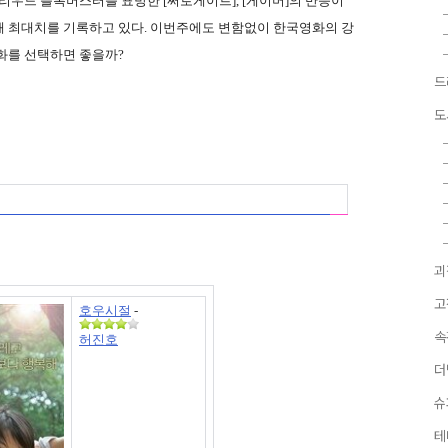
리우드 블록버스터를 표방한 [써로게이트], [게이머]의 반응이
해 최대치를 기록하고 있다. 이번주에도 변함없이 한국영화의 강
화를 선택하면 좋을까?
드
도
괴
고
호우시절
-
속
허진호
더
슈
테