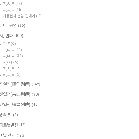
ㅈ,ㅊ,ㅋ
(17)
ㅌ,ㅍ,ㅎ
(11)
기동전사 건담 연대기
(11)
라마, 공연
(26)
서, 만화
(100)
#~Z
(6)
ㄱ,ㄴ,ㄷ
(16)
ㄹ,ㅁ,ㅂ
(34)
ㅅ,ㅇ
(26)
ㅈ,ㅊ,ㅋ
(7)
ㅌ,ㅍ,ㅎ
(5)
작열전(怪作列傳)
(149)
전열전(古典列傳)
(30)
편열전(續篇列傳)
(42)
빙의 맛
(5)
퍼로봇열전
(12)
마별 섹션
(123)