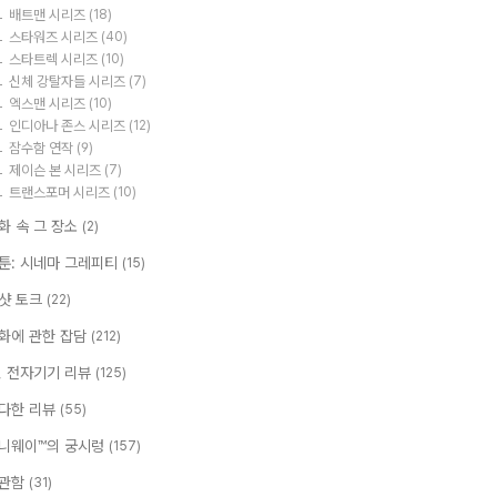
배트맨 시리즈
(18)
스타워즈 시리즈
(40)
스타트렉 시리즈
(10)
신체 강탈자들 시리즈
(7)
엑스맨 시리즈
(10)
인디아나 존스 시리즈
(12)
잠수함 연작
(9)
제이슨 본 시리즈
(7)
트랜스포머 시리즈
(10)
화 속 그 장소
(2)
툰: 시네마 그레피티
(15)
샷 토크
(22)
화에 관한 잡담
(212)
T, 전자기기 리뷰
(125)
다한 리뷰
(55)
니웨이™의 궁시렁
(157)
관함
(31)