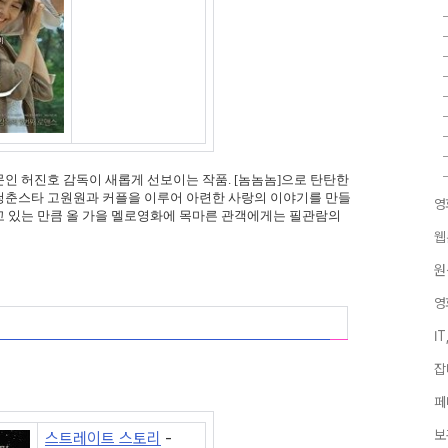
전문인 허진호 감독이 새롭게 선보이는 작품. [놈놈놈]으로 탄탄한
청춘스타 고원원과 커플을 이루어 아련한 사랑의 이야기를 만들
영
고 있는 만큼 올 가을 멜로영화에 목마른 관객에게는 필관람의
웹
원
영
I
잡
페
보
스트레이트 스토리
-