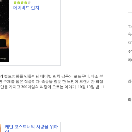
데이비드 린치
T
속
SF
주
리
미지의 컬트영화를 만들어낸 데이빗 린치 감독의 로드무비. 다소 부
최
최
인 주제를 담은 작품이다. 죽음을 앞둔 한 노인이 오랜시간 의절
근
을 가지고 300마일의 여정에 오르는 이야기. 10월 10일 밤 11
글
과
인
최
기
글
케빈 코스트너의 사랑을 위하