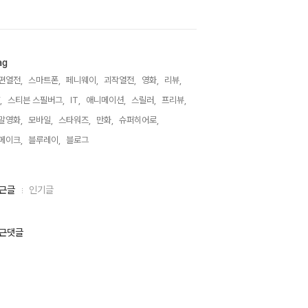
ag
편열전,
스마트폰,
페니웨이,
괴작열전,
영화,
리뷰,
,
스티븐 스필버그,
IT,
애니메이션,
스릴러,
프리뷰,
말영화,
모바일,
스타워즈,
만화,
슈퍼히어로,
메이크,
블루레이,
블로그,
근글
인기글
근댓글