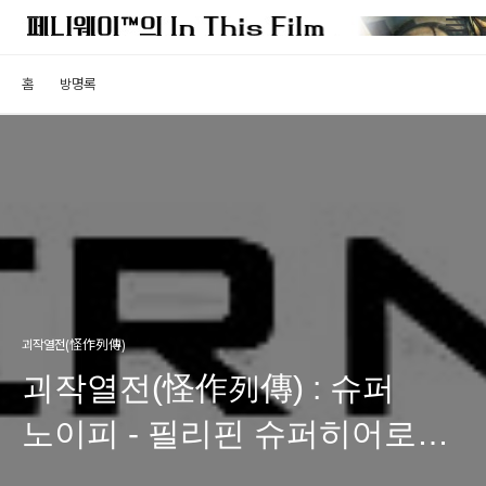
홈
방명록
괴작열전(怪作列傳)
괴작열전(怪作列傳) : 슈퍼
노이피 - 필리핀 슈퍼히어로
영화 속 산다라 박의 모습은?