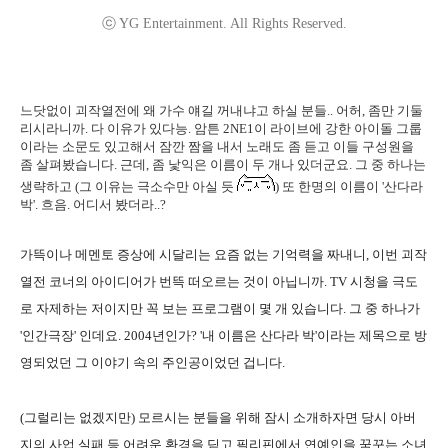
ⓒ YG Entertainment. All Rights Reserved.
느닷없이 괴작열전에 왜 가수 얘길 꺼내냐고 하실 분들.. 어허, 좀만 기둘
리시라니까. 다 이유가 있다능. 암튼 2NE1이 라이브에 강한 아이돌 그룹
이라는 소문도 있고해서 잠깐 짬을 내서 노래도 좀 듣고 이들 구성원을
좀 살펴봤습니다. 근데, 좀 낯익은 이름이 두 개나 있더군요. 그 중 하나는
생략하고 (그 이유는 극소수만 아실 듯
) 또 한명의 이름이 '산다라
박'. 흐음. 어디서 봤더라..?
가뜩이나 메멘토 증상에 시달리는 요즘 없는 기억력을 짜내니, 이번 괴작
열전 코너의 아이디어가 번뜩 떠오르는 것이 아닙니까. TV 시청을 극도
로 자제하는 저이지만 꼭 보는 프로그램이 몇 개 있습니다. 그 중 하나가
'인간극장' 인데요. 2004년인가? '내 이름은 산다라 박'이라는 제목으로 방
영되었던 그 이야기 속의 주인공이었던 겁니다.
(그럴리는 없겠지만) 모르시는 분들을 위해 잠시 소개하자면 당시 아버
지의 사업 실패 등 어려운 환경을 딛고 필리핀에서 연예인을 꿈꾸는 소녀