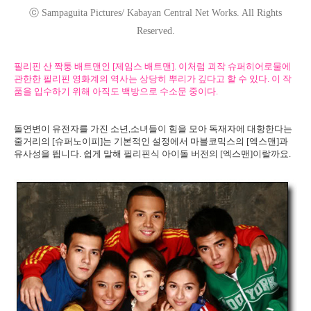
ⓒ Sampaguita Pictures/ Kabayan Central Net Works. All Rights
Reserved.
필리핀 산 짝퉁 배트맨인 [제임스 배트맨]. 이처럼 괴작 슈퍼히어로물에
관한한 필리핀 영화계의 역사는 상당히 뿌리가 깊다고 할 수 있다. 이 작
품을 입수하기 위해 아직도 백방으로 수소문 중이다.
돌연변이 유전자를 가진 소년,소녀들이 힘을 모아 독재자에 대항한다는
줄거리의 [슈퍼노이피]는 기본적인 설정에서 마블코믹스의 [엑스맨]과
유사성을 띕니다. 쉽게 말해 필리핀식 아이돌 버전의 [엑스맨]이랄까요.