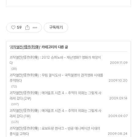
59
구독하기
'
괴작열전(怪作列傳)
' 카테고리의 다른 글
괴작열전(怪作列傳) : 2012 슈퍼노바 - 재난영화? 영화가 재앙이
다
2009.11.09
(38)
괴작열전(怪作列傳) : 무림 걸식도사 - 국적불명의 권격영화 시대를
추억하다
2009.10.20
(72)
괴작열전(怪作列傳) : 에어울프 시즌 4 - 추억의 외화는 그렇게 사
라져 갔다 (2부)
2009.09.14
(107)
괴작열전(怪作列傳) : 에어울프 시즌 4 - 추억의 외화는 그렇게 사
라져 갔다 (1부)
2009.09.07
(115)
괴작열전(怪作列傳) : 로보트왕 썬샤크 - 반공 애니메이션 시대의
종식을 고하다
2009.08.24