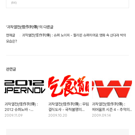
(64)
'괴작열전(怪作列傳)'의 다른글
현재글
괴작열전(怪作列傳) : 슈퍼 노이피 - 필리핀 슈퍼히어로 영화 속 산다라 박의
모습은?
관련글
괴작열전(怪作列傳) :
괴작열전(怪作列傳) : 무림
괴작열전(怪作列傳) :
2012 슈퍼노바 -
걸식도사 - 국적불명의
에어울프 시즌 4 - 추억의
재난영화? 영화가 재앙이다
권격영화 시대를 추억하다
외화는 그렇게 사라져 갔다
2009.11.09
2009.10.20
2009.09.14
(2부)