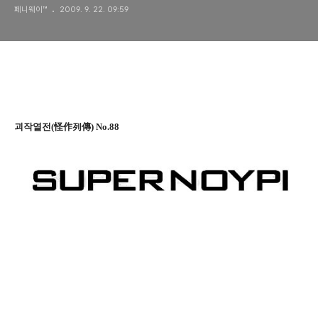
페니웨이™
2009. 9. 22. 09:59
괴작열전(怪作列傳) No.88