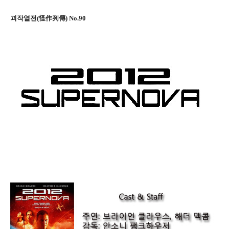
괴작열전(怪作列傳) No.90