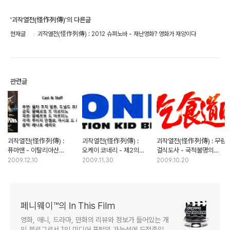
'괴작열전(怪作列傳)'의 다른글
현재글
괴작열전(怪作列傳) : 2012 슈퍼노바 - 재난영화? 영화가 재앙이다
관련글
괴작열전(怪作列傳) :
괴작열전(怪作列傳) :
괴작열전(怪作列傳) : 무림
퓨마맨 - 이탈리아산
오케이 코네리 - 제2의
걸식도사 - 국적불명의
슈퍼히어로의 비애
제임스 본드가 될 뻔한 닐
권격영화 시대를 추억하다
2009.12.10
2009.11.30
2009.10.20
코네리를 아십니까?
페니웨이™의 In This Film
영화, 애니, 드라마, 만화의 리뷰와 정보가 들어있는 개
인 블로그로서 1인 미디어 포털의 가능성에 도전중입