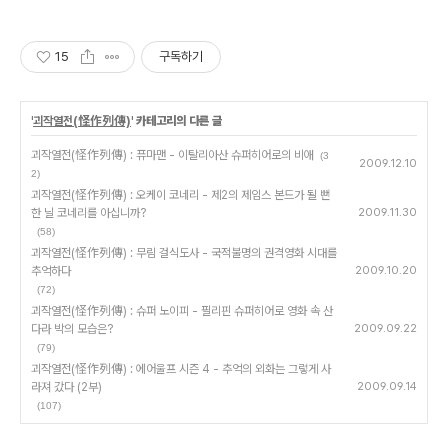
15
구독하기
'
괴작열전(怪作列傳)
' 카테고리의 다른 글
괴작열전(怪作列傳) : 퓨마맨 - 이탈리아산 슈퍼히어로의 비애
(3
2009.12.10
2)
괴작열전(怪作列傳) : 오케이 코네리 - 제2의 제임스 본드가 될 뻔
한 닐 코네리를 아십니까?
2009.11.30
(58)
괴작열전(怪作列傳) : 무림 걸식도사 - 국적불명의 권격영화 시대를
추억하다
2009.10.20
(72)
괴작열전(怪作列傳) : 슈퍼 노이피 - 필리핀 슈퍼히어로 영화 속 산
다라 박의 모습은?
2009.09.22
(79)
괴작열전(怪作列傳) : 에어울프 시즌 4 - 추억의 외화는 그렇게 사
라져 갔다 (2부)
2009.09.14
(107)