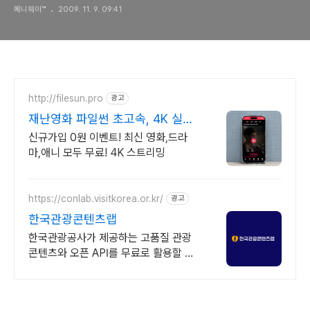
페니웨이™
2009. 11. 9. 09:41
http://filesun.pro
광고
재난영화 파일썬 초고속, 4K 실시
간 보기!
신규가입 0원 이벤트! 최신 영화,드라
마,애니 모두 무료! 4K 스트리밍
https://conlab.visitkorea.or.kr/
광고
한국관광콘텐츠랩
한국관광공사가 제공하는 고품질 관광
콘텐츠와 오픈 API를 무료로 활용할 수
있는 디지털 관광콘텐츠 통합 플랫폼입
니다.