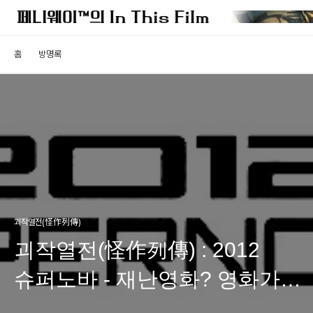
홈
방명록
괴작열전(怪作列傳)
괴작열전(怪作列傳) : 2012
슈퍼노바 - 재난영화? 영화가
재앙이다