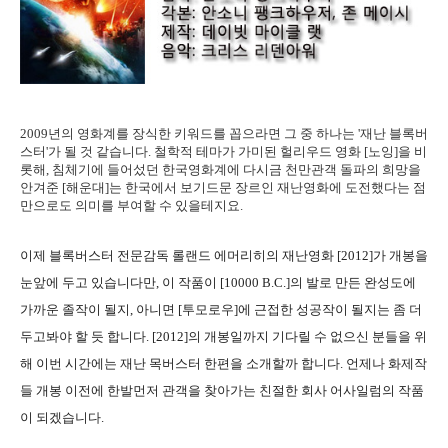
2009년의 영화계를 장식한 키워드를 꼽으라면 그 중 하나는 '재난 블록버
스터'가 될 것 같습니다. 철학적 테마가 가미된 헐리우드 영화 [노잉]을 비
롯해, 침체기에 들어섰던 한국영화계에 다시금 천만관객 돌파의 희망을
안겨준 [해운대]는 한국에서 보기드문 장르인 재난영화에 도전했다는 점
만으로도 의미를 부여할 수 있을테지요.
이제 블록버스터 전문감독 롤랜드 에머리히의 재난영화 [2012]가 개봉을
눈앞에 두고 있습니다만, 이 작품이 [10000 B.C.]의 발로 만든 완성도에
가까운 졸작이 될지, 아니면 [투모로우]에 근접한 성공작이 될지는 좀 더
두고봐야 할 듯 합니다. [2012]의 개봉일까지 기다릴 수 없으신 분들을 위
해 이번 시간에는 재난 목버스터 한편을 소개할까 합니다. 언제나 화제작
들 개봉 이전에 한발먼저 관객을 찾아가는 친절한 회사 어사일럼의 작품
이 되겠습니다.